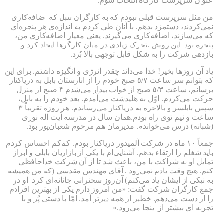
عنوان سرپرست کارگاه انتخاب شوم.
من مثل سرپرست قبلی نبودم که به کارگران تنبل که اضافه‌کاری
نمی‌کردند، دستمزد بدهم. با آنان طی کردم به اندازه‌ی هر پنجره‌ای
که می‌سازند، اضافه‌کاری می‌گیرند. یعنی معیار اضافه‌کاری من،
پنجره بود. این روش ،تحرک زیادی در میان کارگرها ایجاد کرد و
بازدهی شرکت را به شکل قابل توجهی بالا بُرد.
یاد آن روزها بخیر! خدا می‌داند چقدر انرژی و انگیزه داشتم. برای این
که بتوانم سر ساعت ۵/۷ صبح خودم را از انارستان بابل به دریاکنار
برسانم، ساعت ۵/۳ صبح از خواب بیدار می‌شدم ۴ صبح از منزل
حرکت می‌کردم. اوّل به هلیدشت می‌آمدم. بعد خودم را به بابل،
سپس بابلسر و بالاخره به دریاکنار می‌رساندم. هر روزه تقریباً ۳
ساعت و نیم توی راه بودم.همان سال در مدرسه آیت اله نوری
(شبانه) درس می‌خواندم. مدیرمان هم مرحوم شعبان‌پور بود.
جمعاً ۱۰ ماه در شرکت آلمیدور دریاکنار بودم. کم‌کم احساس کردم
باید شغلم را ارتقاء بدهم. آشنایی‌ام با یکی از بازاریان بابلی و ابراز
تمایل او به شراکت با من، باعث شد تا از آن شرکت خداحافظی
کنم. هیچ وقت یادم نمی‌رود . آقای مهندس مقدسی (که من همیشه
به نیکی از ایشان یاد می‌کنم) آن‌روز سخنرانی جانانه‌ای کرد. او در
جمع کارگران شرکت گفت: «من امروز دارم یکی از بهترین افرادم
را از دست می‌دهم. خطیر از همه دیرتر آمد. امّا با دستی پُر و با
تجربه ای بیشتر از اینجا می‌رود.»