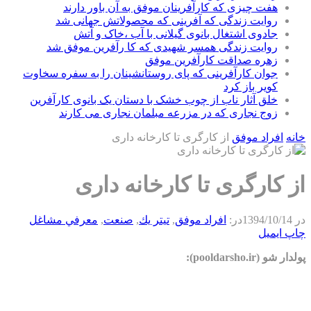
هفت چیزی که کارآفرینان موفق به آن باور دارند
روایت زندگی که آفرینی که محصولاتش جهانی شد
جادوی اشتغال بانوی گیلانی با آب ،خاک و آتش
روایت زندگی همسر شهیدی که کا رآفرین موفق شد
زهره صداقت کارآفرین موفق
جوان کارآفرینی که پای روستانشینان را به سفره سخاوت
کویر باز کرد
خلق آثار ناب از چوب خشک با دستان یک بانوی کارآفرین
زوج نجاری که در مزرعه مبلمان نجاری می کارند
خانه
افراد موفق
از کارگری تا کارخانه داری
از کارگری تا کارخانه داری
در
1394/10/14
در:
افراد موفق
,
تيتر يك
,
صنعت
,
معرفي مشاغل
چاپ
ایمیل
پولدار شو (pooldarsho.ir):