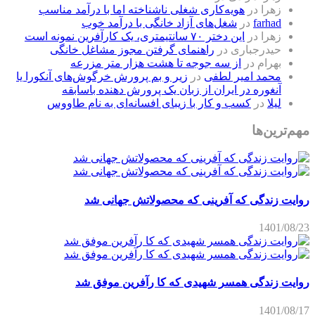
زهرا
در
هویه‌کاری شغلی ناشناخته اما با درآمد مناسب
farhad
در
شغل‌های آزاد خانگی با درآمد خوب
زهرا
در
این دختر ۷۰ سانتیمتری، یک کارآفرین نمونه است
حیدرجباری
در
راهنمای گرفتن مجوز مشاغل خانگی
بهرام
در
از سه جوجه تا هشت هزار متر مزرعه
محمد امیر لطفی
در
زیر و بم پرورش خرگوش‌های آنکورا یا
آنغوره در ایران از زبان یک پرورش دهنده باسابقه
لیلا
در
کسب و کار با زیبای افسانه‌ای به نام طاووس
مهم‌ترین‌ها
روایت زندگی که آفرینی که محصولاتش جهانی شد
1401/08/23
روایت زندگی همسر شهیدی که کا رآفرین موفق شد
1401/08/17