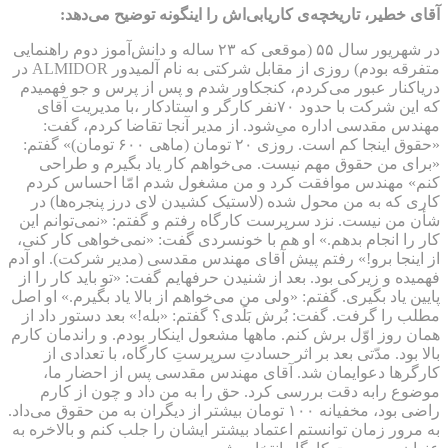
آقای خطیر، تاریخچه‌ی کاریابی‌اش را اینگونه توضیح‌ می‌دهد:
در شهریور سال ۵۵ (موقعی که ۲۳ ساله و دانش‌آموز دوم راهنمایی
متفرقه بودم) روزی از مقابل شرکتی به نام آلمیدور ALMIDOR در
دریاکنار عبور می‌کردم، کنجکاور شدم و پس از پرس و جو فهمیدم
که این شرکت با حدود ۷۰نفر کارگر و استادکار ،با مدیریت آقای
مهندس مقدسی اداره می‌ِشود. از مدیر آنجا تقاضا کردم، گفت:
«حقوق اینجا کم است. روزی ۲۰ تومان (ماهی ۶۰۰ تومان)» گفتم:
«برای من حقوق مهم نیست. می‌خواهم کار یاد بگیرم و طراحی
کنم» مهندس موافقت کرد و من مشغول شدم امّا احساس کردم
کاری که به من محول شده (لاستیک کشیدن لای درز پنجره‌ها) در
شأن من نیست. نزد سرپرست کارگاه رفتم و گفتم: «نمی‌توانم این
کار را انجام بدهم.» او هم با خونسردی گفت: «نمی‌خواهی کار کنی،
از اینجا برو!» رفتم پیش آقای مهندس مقدسی (مدیر شرکت). او آدم
فهمیده و زیرکی بود. بعد از شنیدن حرفهایم گفت: «تو باید کار را از
پایین یاد بگیری. گفتم: «ولی من می‌خواهم از بالا یاد بگیرم.» او اصل
مطلب را گرفت. گفت: بُرش بَلَدی؟ گفتم: «بله!» بعد دستور داد از
همان روز اوّل برش کنم. ماهها مشعول اینکار بودم. و راندمان کارم
بالا بود. مدّتی بعد بر اثر حسادتِ سرپرستِ کارگاه، با تعدادی از
کارگرها دعوایمان شد. آقای مهندس مقدسی پس از احضار ما،
موضوع رابه دقت بررسی کرد. حق را به من داد و چون از کارم
راضی بود، مخفیانه ۱۰۰ تومان بیشتر از دیگران به من حقوق می‌داد.
به مرور زمان توانستم اعتماد بیشتر ایشان را جلب کنم و بالاخره به