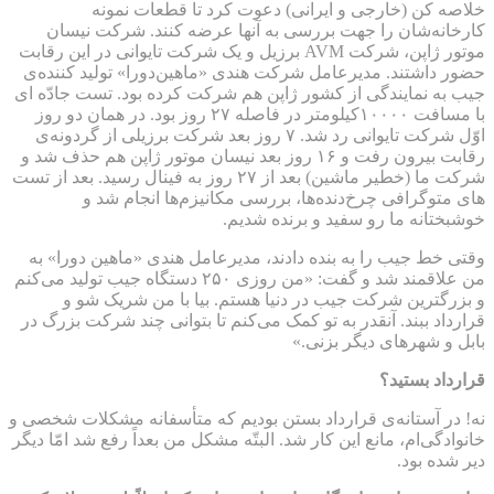
خلاصه کن (خارجی و ایرانی) دعوت کرد تا قطعات نمونه
کارخانه‌شان را جهت بررسی به آنها عرضه کنند. شرکت نیسان
موتور ژاپن، شرکت AVM برزیل و یک شرکت تایوانی در این رقابت
حضور داشتند. مدیرعامل شرکت هندی «ماهین‌دورا» تولید کننده‌ی
جیب به نمایندگی از کشور ژاپن هم شرکت کرده بود. تست جادّه ای
با مسافت ۱۰۰۰۰کیلومتر در فاصله ۲۷ روز بود. در همان دو روز
اوّل شرکت تایوانی رد شد. ۷ روز بعد شرکت برزیلی از گردونه‌ی
رقابت بیرون رفت و ۱۶ روز بعد نیسان موتور ژاپن هم حذف شد و
شرکت‌ ما (خطیر ماشین) بعد از ۲۷ روز به فینال رسید. بعد از تست
های متوگرافی چرخ‌دنده‌ها، بررسی مکانیزم‌ها انجام شد و
خوشبختانه ما رو سفید و برنده شدیم.
وقتی خط جیب را به بنده دادند، مدیرعامل هندی «ماهین دورا» به
من علاقمند شد و گفت: «من روزی ۲۵۰ دستگاه جیب تولید می‌کنم
و بزرگترین شرکت جیب در دنیا هستم. بیا با من شریک شو و
قرارداد ببند. آنقدر به تو کمک می‌کنم تا بتوانی چند شرکت بزرگ در
بابل و شهرهای دیگر بزنی.»
قرارداد بستید؟
نه! در آستانه‌ی قرارداد بستن بودیم که متأسفانه مشکلات شخصی و
خانوادگی‌ام، مانع این کار شد. البتّه مشکل من بعداً رفع شد امّا دیگر
دیر شده بود.