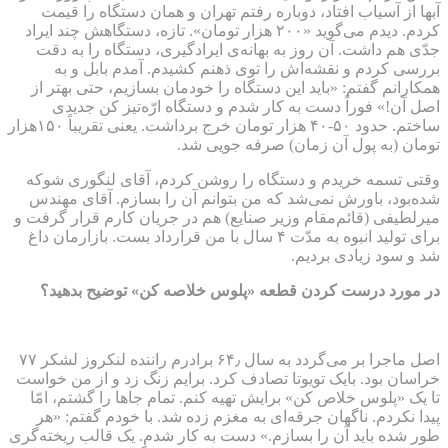
آبها از آسیاب افتاد، دوباره رفتم تهران و همان دستگاه را قیمت
کردم. دیدم می‌گوید «۲۰۰ هزار تومان». تازه، دستگاهش چند ایراد
جدّی هم داشت. آن روز به بهانه‌ی ایرادگیری، دستگاه را به دقت
بررسی کردم و نقشه‌اش را توی ذهنم کشیدم. آمدم بابل و به
همکارانم گفتم: «باید این دستگاه را خودمان بسازیم، حتی بهتر از
اصل آن!» فوراً دست به کار شدم و دستگاه ارّه‌تیز کن جدیدی
ساختم. حدود ۵۰-۴۰ هزار تومان خرج برداشت. یعنی تقریباً ۱۵۰هزار
تومان (به پول آن زمان) صرفه جویی شد.
وقتی تسمه خریدم و دستگاه را روشن کردم، آقای لنگوری شوکه
شده‌بود، باورش نمی‌شد که من بتوانم آن را بسازم. آقای مهندس
میرلطیفی (قائم‌مقام وزیر صنایع) هم در جریان کارم قرار گرفت و
برای تولید انبوه به مدّت ۴ سال با من قرارداد بست. بازارمان داغ
شد و سود زیادی بردیم.
در مورد درست کردن قطعه «پلوس خلاصه کن» توضیح بدهید؟
اصل ماجرا بر می‌گردد به سال ۶۴٫ برادرم راننده لنکروز لشکر ۷۷
خراسان بود. بایک تویوتا تصادف کرد. برایم زنگ زد و از من خواست
تا یک «پلوس خلاص کن» برایش تهیه کنم. تمام جاها را گشتم، امّا
پیدا نکردم. ناگهان جرقه‌ای به مغزم زده شد. با خودم گفتم: «هر
طور شده باید آن را بسازم.» دست به کار شدم. یک قالب ریخته‌گری