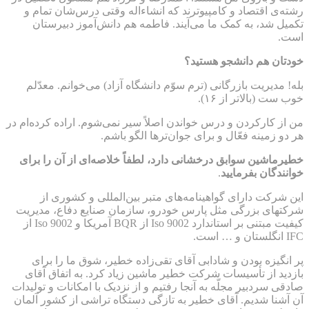
رشته‌ی اقتصاد و کامپیوترند که انشاءاله وقتی درس‌شان تمام و
تکمیل شد، به کمک ما می‌آیند. فاطمه هم دانش‌آموز دبیرستان
است.
خودتان هم دانشجو هستید؟
بله! مدیریت بازرگانی (ترم سوّم دانشگاه آزاد) می‌خوانم. معدّلم
خوب ست (بالاتر از ۱۶).
من از کارکردن و درس خواندن اصلاً سیر نمی‌شوم. اراده‌ کرده‌ام در
هر دو زمینه فعّال و برای جوان‌ترها الگو باشم.
خطیرماشین سوابق درخشانی دارد، لطفاً خلاصه‌ای از آن را برای
خوانندگان بفرمایید
.
این شرکت دارای گواهینامه‌های متبر بین‌المللی و کشوری از
شرکتهای بزرگی مثل پارس خودرو، سازمان صنایع دفاع، مدیریت
کیفیت مبتنی بر استاندارد Iso 9002 از BQR آمریکا و Iso 9002 از
IFC انگلستان و … است.
پر انگیزه بودن و شادابی آقای تقی‌زاده خطیر، شوق ما را برای
بازدید از تأسیسات شرکت خطیر ماشین زیاد کرد. به اتفاق آقای
صادقی سردبیر مجلّه به آنجا رفتیم و از نزدیک با امکانات و تولیدات
آن آشنا شدیم. آقای خطیر به تازگی دستگاه تراشی از کشور آلمان