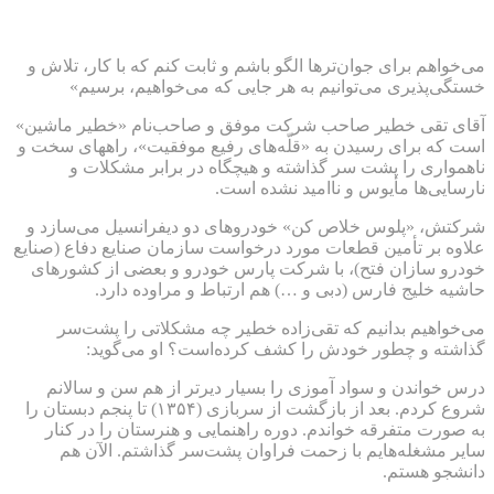
می‌خواهم برای جوان‌ترها الگو باشم و ثابت کنم که با کار، تلاش و
خستگی‌پذیری می‌توانیم به هر جایی که می‌خواهیم، برسیم»
آقای تقی خطیر صاحب شرکت موفق و صاحب‌نام «خطیر ماشین»
است که برای رسیدن به «قلّه‌های رفیع موفقیت»، راههای سخت و
ناهمواری را پشت سر گذاشته و هیچگاه در برابر مشکلات و
نارسایی‌ها مأیوس و ناامید نشده است.
شرکتش، «پلوس خلاص کن» خودروهای دو دیفرانسیل می‌سازد و
علاوه بر تأمین قطعات مورد درخواست سازمان صنایع دفاع (صنایع
خودرو سازان فتح)، با شرکت پارس خودرو و‌ بعضی از کشورهای
حاشیه خلیج فارس (دبی و …) هم ارتباط و مراوده دارد.
می‌خواهیم بدانیم که تقی‌زاده خطیر چه مشکلاتی را پشت‌سر
گذاشته و چطور خودش را کشف کرده‌است؟ او می‌گوید:
درس خواندن و سواد آموزی را بسیار دیرتر از هم سن و سالانم
شروع کردم. بعد از بازگشت از سربازی (۱۳۵۴) تا پنجم دبستان را
به صورت متفرقه خواندم. دوره‌ راهنمایی و هنرستان را در کنار
سایر مشغله‌هایم با زحمت فراوان پشت‌سر گذاشتم. الآن هم
دانشجو هستم.