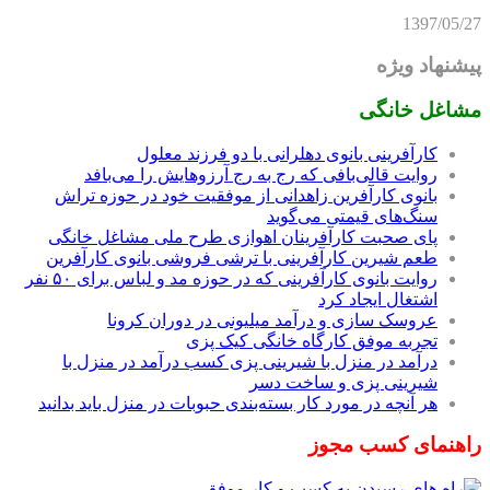
1397/05/27
پیشنهاد ویژه
مشاغل خانگی
کارآفرینی بانوی دهلرانی با دو فرزند معلول
روایت قالی‌بافی که رج به رج آرزوهایش را می‌بافد
بانوی کارآفرین زاهدانی از موفقیت خود در حوزه تراش
سنگ‌های قیمتی می‌گوید
پای صحبت کارآفرینان اهوازی طرح ملی مشاغل خانگی
طعم شیرین کارآفرینی با ترشی فروشی بانوی کارآفرین
روایت بانوی کارآفرینی که در حوزه مد و لباس برای ۵۰ نفر
اشتغال ایجاد کرد
عروسک سازی و درآمد میلیونی در دوران کرونا
تجربه موفق کارگاه خانگی کیک پزی
درآمد در منزل با شیرینی پزی کسب درآمد در منزل با
شیرینی پزی و ساخت دسر
هر آنچه در مورد کار بسته‌بندی حبوبات در منزل باید بدانید
راهنمای کسب مجوز