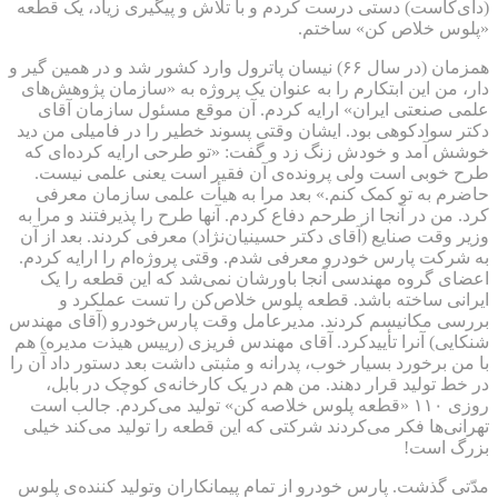
(دای‌کاست) دستی درست کردم و با تلاش و پیگیری زیاد، یک قطعه
«پلوس خلاص کن» ساختم.
همزمان (در سال ۶۶) نیسان پاترول وارد کشور شد و در همین گیر و
دار، من این ابتکارم را به عنوان یک پروژه به «سازمان پژوهش‌های
علمی صنعتی ایران» ارایه کردم. آن موقع مسئول سازمان آقای
دکتر سوادکوهی بود. ایشان وقتی پسوند خطیر را در فامیلی من دید
خوشش آمد و خودش زنگ زد و گفت: ‌«تو طرحی ارایه کرده‌ای که
طرح خوبی است ولی پرونده‌ی آن فقیر است یعنی علمی نیست.
حاضرم به تو کمک کنم.» بعد مرا به هیأت علمی سازمان معرفی
کرد. من در آنجا از طرحم دفاع کردم. آنها طرح را پذیرفتند و مرا به
وزیر وقت صنایع (آقای دکتر حسینیان‌نژاد) معرفی کردند. بعد از آن
به شرکت پارس خودرو معرفی شدم. وقتی پروژه‌ام را ارایه کردم.
اعضای گروه مهندسی آنجا باورشان نمی‌شد که این قطعه را یک
ایرانی ساخته باشد. قطعه پلوس خلاص‌کن را تست عملکرد و
بررسی مکانیسم کردند. مدیرعامل وقت پارس‌خودرو (آقای مهندس
شنکایی) آنرا تأییدکرد. آقای مهندس فریزی (رییس هیذت مدیره) هم
با من برخورد بسیار خوب، پدرانه و مثبتی داشت بعد دستور داد آن را
در خط تولید قرار دهند. من هم در یک کارخانه‌ی کوچک در بابل،
روزی ۱۱۰ «قطعه پلوس خلاصه کن» تولید می‌کردم. جالب است
تهرانی‌ها فکر می‌کردند شرکتی که این قطعه را تولید می‌کند خیلی
بزرگ است!
مدّتی گذشت. پارس خودرو از تمام پیمانکاران وتولید کننده‌‌ی پلوس