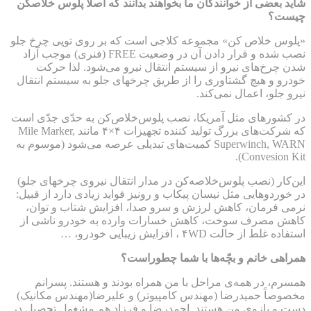
شاید بعضی از خوانندگان ما بخواهند بدانند که اصلاً پلوس خلاصکن
چیست؟
«پلوس خلاص کن» مجموعه‌ کلاجی است که بر روی توپی چرخ جلو
نصب شده و قرار دادن آن در وضعیت FREE (فنری) موجب آزاد
شدن چرخ‌های نیرو از سیستم انتقال نیرو می‌شود. لذا حرکت
خودرو و هیچ گشتاوری را از طریق چرخهای جلو به سیستم انتقال
نیرو جلو، اعمال نمی‌کند.
در کشورهای مثل آمریکا، نصب پلوس‌خلاص‌کن به حدّی جدّی است
که شرکت‌های بزرگ تولید کننده تجهیزات ۴×۴ مانند Mile Marker,
Superwinch, WARN کمیت‌های تبدیلی عرصه می‌شود (موسوم به
Convesion Kit).
این‌کار (نصب پلوس‌خلاصه‌کن در مدار انتقال نیروی چرخهای جلو)
در خوردوهایی مثل نیسان پیکاب و رونیز فواید زیادی دارد از قبیل:
نرمی فرمان، کاهش لرزش و سرو صدا، افزایش شتاب و توان،
کاهش مصرف سوخت، کاهش خسارات وارده به خودرو ناشی از
استفاده غلط از حالت ۴WD ، افزایش زیبایی خودرو، …
همراهی خانم و بچّه‌ها با شما چطوراست؟
همسرم، در همه‌ی مراحل با من همراه بودند و هستند. پسرانم
مخصوصاً حمیدرضا (مهندس کامپیوتر) و علیرضا(مهندس مکانیک)
دست و بازوی من هستند. احمدرضا و فرزاد هم مشغول تحصیل در