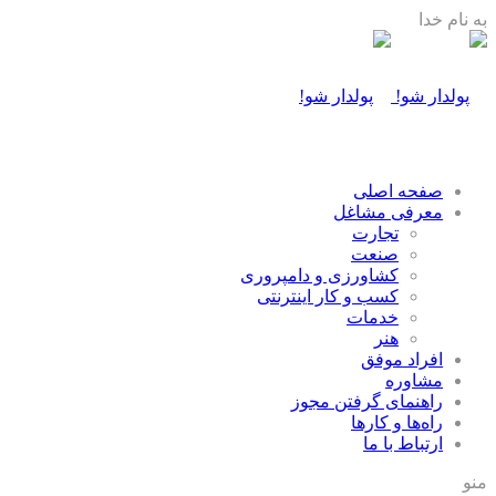
به نام خدا
صفحه اصلی
معرفی مشاغل
تجارت
صنعت
كشاورزی و دامپروری
كسب و كار اينترنتی
خدمات
هنر
افراد موفق
مشاوره
راهنمای گرفتن مجوز
راه‌ها و كارها
ارتباط با ما
منو