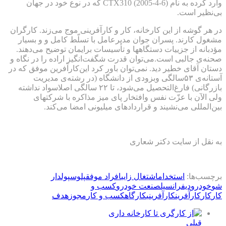
وارد کرده به نام CTX310 (2005-4-6) که در نوع خود در جهان
بی‌نظیر است.
در هر گوشه از این کارخانه، کار و کارآفرینی موج می‌زند. کارگران
مشغول کارند. پسران جوان مدیرعامل با تسلّط کامل و و بسیار
مؤدبانه از جزییات دستگاهها و تأسیسات برایمان توضیح می‌دهند.
صحنه‌ی جالبی است.می‌توان قدرت شگفت‌انگیز اراده را در نگاه و
دستان آقای خطیر دید. نمی‌توان باور کرد این‌کارآفرین موفق که در
آستانه‌ی ۵۳سالگی وبزودی از دانشگاه (در رشته‌ی مدیریت
بازرگانی) فارغ‌التحصیل می‌شود، تا ۲۲ سالگی اصلاسواد نداشته
ولی الآن با عزّت نفس وافتخار پای میز مذاکره با شرکتهای
بین‌المللی می‌نشیند و قراردادهای میلیونی امضا می‌کند.
به نقل از سایت دکتر شعاری
برچسب‌ها:
استخدام
اشتغال زایی
افراد موفق
پلوس
پولدار
شو
خودرو
دیفرانسیل
صنعت خودرو
كسب و
كار
کار
کارآفرین
کارآفرینی
کارگاه
کسب و کار
مجوز
هدف
قبلی