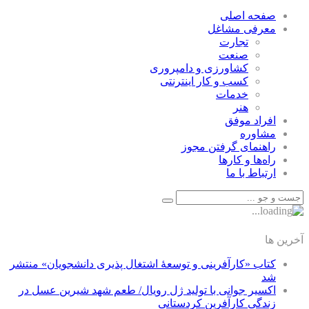
صفحه اصلی
معرفی مشاغل
تجارت
صنعت
كشاورزی و دامپروری
كسب و كار اينترنتی
خدمات
هنر
افراد موفق
مشاوره
راهنمای گرفتن مجوز
راه‌ها و كارها
ارتباط با ما
آخرین ها
کتاب «کارآفرینی و توسعۀ اشتغال پذیری دانشجویان» منتشر
شد
اکسیر جوانی با تولید ژل رویال/ طعم شهد شیرین عسل‌ در
زندگی کارآفرین کردستانی