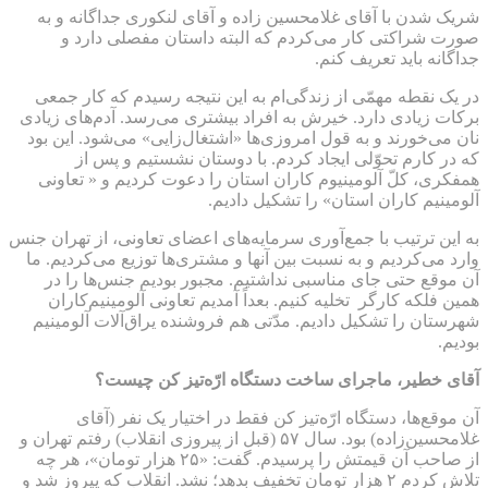
شریک شدن با آقای غلامحسین زاده و آقای لنکوری جداگانه و به
صورت شراکتی کار می‌کردم که البته داستان مفصلی دارد و
جداگانه باید تعریف کنم.
در یک نقطه مهمّی از زندگی‌ام به این نتیجه رسیدم که کار جمعی
برکات زیادی دارد. خیرش به افراد بیشتری می‌رسد. آدم‌های زیادی
نان می‌خورند و به قول امروزی‌ها «اشتغال‌زایی» می‌شود. این بود
که در کارم تحوّلی ایجاد کردم. با دوستان نشستیم و پس از
همفکری، کلّ آلومینیوم کاران استان را دعوت کردیم و « تعاونی
آلومینیم کاران استان» را تشکیل دادیم.
به این ترتیب با جمع‌آوری سرمایه‌های اعضای تعاونی، از تهران جنس
وارد می‌کردیم و به نسبت بین آنها و مشتری‌ها توزیع می‌کردیم. ما
آن موقع حتی جای مناسبی نداشتیم. مجبور بودیم جنس‌ها را در
همین فلکه کارگر تخلیه کنیم. بعداً آمدیم تعاونی آلومینیم‌کاران
شهرستان را تشکیل دادیم. مدّتی هم فروشنده یراق‌آلات آلومینیم
بودیم.
آقای خطیر، ماجرای ساخت دستگاه ارّه‌تیز کن چیست؟
آن موقع‌ها، دستگاه ارّه‌تیز کن فقط در اختیار یک نفر (آقای
غلامحسین‌زاده) بود. سال ۵۷ (قبل از پیروزی انقلاب) رفتم تهران و
از صاحب آن قیمتش را پرسیدم. گفت: «۲۵ هزار تومان»، هر چه
تلاش کردم ۲ هزار تومان تخفیف بدهد؛ نشد. انقلاب که پیروز شد و