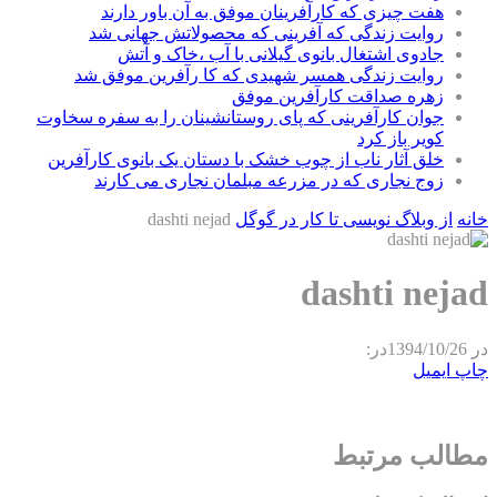
هفت چیزی که کارآفرینان موفق به آن باور دارند
روایت زندگی که آفرینی که محصولاتش جهانی شد
جادوی اشتغال بانوی گیلانی با آب ،خاک و آتش
روایت زندگی همسر شهیدی که کا رآفرین موفق شد
زهره صداقت کارآفرین موفق
جوان کارآفرینی که پای روستانشینان را به سفره سخاوت
کویر باز کرد
خلق آثار ناب از چوب خشک با دستان یک بانوی کارآفرین
زوج نجاری که در مزرعه مبلمان نجاری می کارند
خانه
از وبلاگ نویسی تا کار در گوگل
dashti nejad
dashti nejad
در
1394/10/26
در:
چاپ
ایمیل
مطالب مرتبط