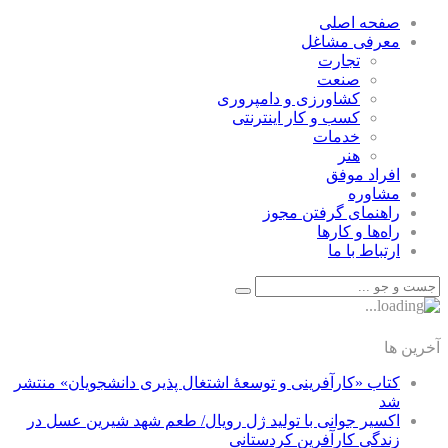
صفحه اصلی
معرفی مشاغل
تجارت
صنعت
كشاورزی و دامپروری
كسب و كار اينترنتی
خدمات
هنر
افراد موفق
مشاوره
راهنمای گرفتن مجوز
راه‌ها و كارها
ارتباط با ما
آخرین ها
کتاب «کارآفرینی و توسعۀ اشتغال پذیری دانشجویان» منتشر
شد
اکسیر جوانی با تولید ژل رویال/ طعم شهد شیرین عسل‌ در
زندگی کارآفرین کردستانی