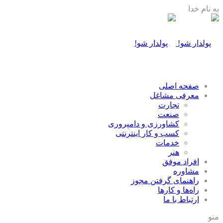
به نام خدا
صفحه اصلی
معرفی مشاغل
تجارت
صنعت
كشاورزی و دامپروری
كسب و كار اينترنتی
خدمات
هنر
افراد موفق
مشاوره
راهنمای گرفتن مجوز
راه‌ها و كارها
ارتباط با ما
منو