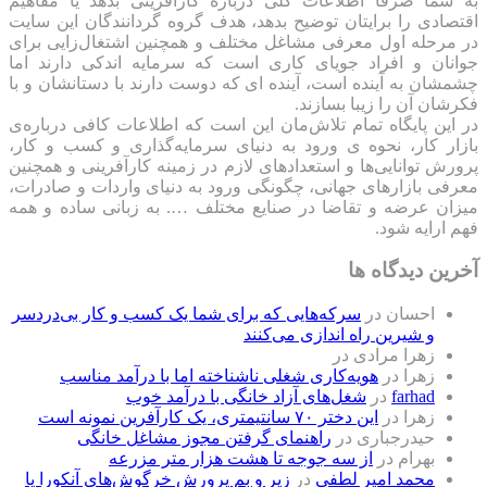
به شما صرفا اطلاعات کلی درباره کارآفرینی بدهد یا مفاهیم
اقتصادی را برایتان توضیح بدهد، هدف گروه گردانندگان این سایت
در مرحله اول معرفی مشاغل مختلف و همچنین اشتغال‌زایی برای
جوانان و افراد جویای کاری است که سرمایه اندکی دارند اما
چشمشان به آینده است، آینده ای که دوست دارند با دستانشان و با
فکرشان آن را زیبا بسازند.
در این پایگاه تمام تلاش‌مان این است که ‌اطلاعات کافی درباره‌ی
بازار کار، نحوه ی ورود به دنیای سرمایه‌گذاری و کسب و کار،
پرورش توانایی‌ها و استعدادهای لازم در زمینه کارآفرینی و همچنین
معرفی بازارهای جهانی، چگونگی ورود به دنیای واردات و صادرات،
میزان عرضه و تقاضا در صنایع مختلف …. به زبانی ساده و همه
فهم ارایه شود.
آخرین دیدگاه ها
احسان
در
سرکه‌هایی که برای شما یک کسب و کار بی‌دردسر
و شیرین راه اندازی می‌کنند
زهرا مرادی
در
زهرا
در
هویه‌کاری شغلی ناشناخته اما با درآمد مناسب
farhad
در
شغل‌های آزاد خانگی با درآمد خوب
زهرا
در
این دختر ۷۰ سانتیمتری، یک کارآفرین نمونه است
حیدرجباری
در
راهنمای گرفتن مجوز مشاغل خانگی
بهرام
در
از سه جوجه تا هشت هزار متر مزرعه
محمد امیر لطفی
در
زیر و بم پرورش خرگوش‌های آنکورا یا