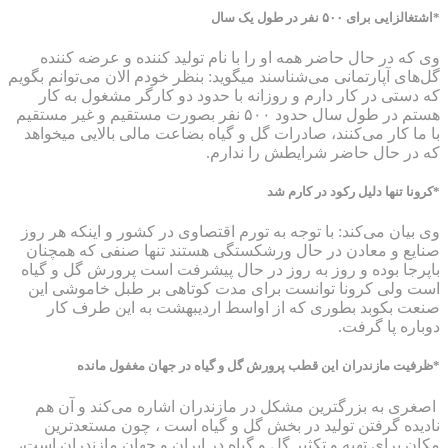
*اشتغالزایی برای ۵۰۰ نفر در طول یک سال
وی که در حال حاضر همه او را با نام تولید کننده و عرضه کننده
گل‌های آپارتمانی می‌شناسند میگوید: بنظر خودم الان می‌توانم بگویم
که دستی در کار دارم و روزانه با حدود دو کارگر مشغول به کار
هستم در طول سال حدود ۵۰۰ نفر بصورت مستقیم و غیر مستقیم
با ما کار می‌کنند‌، صادرات گل و گیاه بضاعت مالی بالایی میخواهد
که در حال حاضر شرایطش را ندارم.
*کرونا تنها دلیل رکود در کارم شد
وی بیان می‌کند: با توجه به تورم اقتصاوی در کشور و اینکه هر روز
صنایع و معادن در حال ورشکستگی هستند تنها صنفی که همچنان
باپرجا بوده و روز به روز در حال پیشرفت است پرورش گل و گیاه
است ولی کرونا توانست برای مدت کوتاهی بر طبل خاموشی این
صنعت بکوبد بطوری که از اواسط اردیبهشت به این طرف کار
دوباره پا گرفت.
*ظرفیت مازندران این قطب پرورش گل و گیاه در جهان مغفول مانده
اصغری به بزرگترین مشکل در مازندران اشاره می‌کند و آن هم
نادیده گرفتن تولید در بخش گل و گیاه است ، چون مستعدترین
مکان برای تهیه و تکثیر گل و گیاه در ایران و جهان مازندران است،