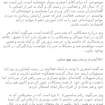
موضوعی که برای آقای اصغری بسیار خوشایند است، این است بعد
از ۱۴ سال کار و فعالیت در زمینه گل و گیاه به غیر از آشنایی با
گلخانه‌داران سبب شد اکثر مردم مرا بشناسند و خوشحالم که
توانستم در صنعتی فعالیت کنم که ضمن آرامش رساندن به مردم
بتوانم اندوخته‌ای خود را به آنان آموزش دهم تا بتوانند درآمد
اقتصادی داشته باشند.
وی درباره مشکلاتی که پشت‌سر گذاشته است می‌گوید: انجام هر
کاری در ابتدا مسائل و مشکلاتی را به همراه دارد اما با عشق، علاقه
و پشتکاری که داشتم وارد عرصه پرورش گل و گیاه شدم و همین
سبب موفقیتم شد و مشکلات سر راه نتوانست بی‌انگیزگی در کارم
بوجود بیاورد.
*بالا آمدن از نردبان بدون هیچ حمایتی
به گفته اصغری با توجه به اینکه فعالیتم در زمینه کشاورزی بود اما
مسؤولان ارشد چند سال گذشته هیچگونه حمایتم نکردند و حتی
برای تسهیلات گلخانه‌ای موانع بسیاری بر سر راهم قرار می‌دادند اما
با همت و تلاش خود از همه مشکلات عبور کردم و اکنون هم برای
خود و هم تعدادی از افراد دیگر ایجاد اشتغال کردم.
وی می‌گوید: رقم سانسوریا ۷۰ نوع است که در سفرهایی که به
آسیای جنوب شرقی داشتم با دقت بیشتری با ارقام این گل آشنا
شدم و به همین دلیل یکسری واریته‌های جدید وارد کدم و در حال