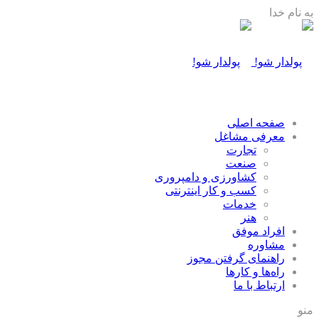
به نام خدا
صفحه اصلی
معرفی مشاغل
تجارت
صنعت
كشاورزی و دامپروری
كسب و كار اينترنتی
خدمات
هنر
افراد موفق
مشاوره
راهنمای گرفتن مجوز
راه‌ها و كارها
ارتباط با ما
منو