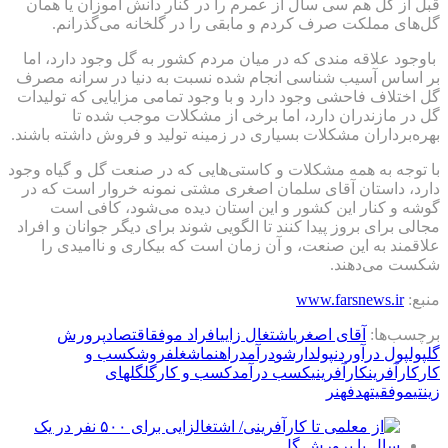
قبل از گل هم سی سال از عمرم را در کنار دانش آموزان یا همان
گل‌های مملکت صرف کردم و مابقی را در گلخانه می‌گذرانم.
باوجود علاقه مندی که در میان مردم کشور به گل وجود دارد، اما
بر اساس آسیب شناسی انجام شده نسبت به دنیا در سرانه مصرف
گل اختلاف فاحشی وجود دارد و با وجود تمامی مزایایی که تولیدات
گل در مازندران دارد، اما برخی از مشکلات موجب شده تا
بهره‌برداران مشکلات بسیاری در زمینه تولید و فروش داشته باشند.
با توجه به همه مشکلات و کاستی‌هایی که در صنعت گل و گیاه وجود
دارد، داستان آقای سلمان اصغری مشتی نمونه خروار است که در
گوشه و کنار این کشور و این استان دیده می‌شود، کافی است
مجالی برای بروز پیدا کنند تا الگویی شوند برای دیگر جوانان و افراد
علاقمند به این صنعت، و آن زمان است که بیکاری و ناامیدی را
شکست می‌دهند.
منبع:
www.farsnews.ir
برچسب‌ها:
آقای اصغری
اشتغال زایی
افراد موفق
اقتصاد
پرورش
گل
پول
پول درآوردن
پولدارشو
درآمد
راهنما
شغل
فروش
كسب و
كار
کارآفرین
کارآفرینی
کسب درآمد
کسب و کار
گل
گلهای
زینتی
موفقیت
هدف
هنر