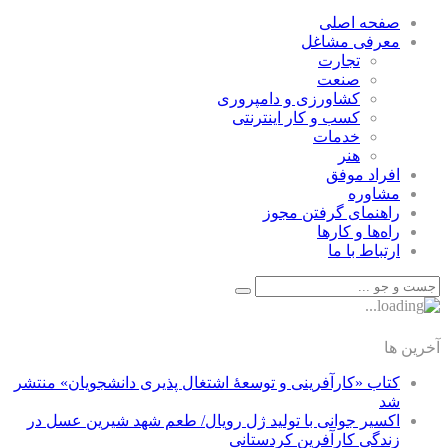
صفحه اصلی
معرفی مشاغل
تجارت
صنعت
كشاورزی و دامپروری
كسب و كار اينترنتی
خدمات
هنر
افراد موفق
مشاوره
راهنمای گرفتن مجوز
راه‌ها و كارها
ارتباط با ما
آخرین ها
کتاب «کارآفرینی و توسعۀ اشتغال پذیری دانشجویان» منتشر
شد
اکسیر جوانی با تولید ژل رویال/ طعم شهد شیرین عسل‌ در
زندگی کارآفرین کردستانی