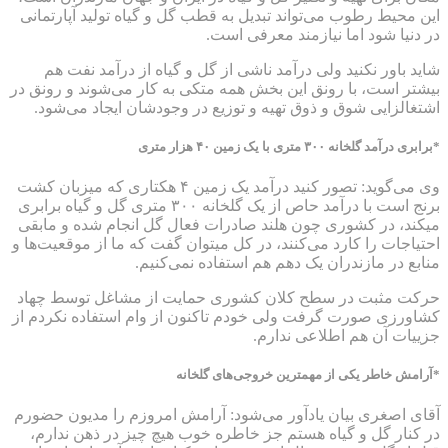
این محیط رطوب می‌تواند تبدیل به قطب گل و گیاه تولید آپارتمانی
در دنیا شود اما نیازمند معرفی است.
شاید باور نکنید ولی درآمد ناشی از گل و گیاه از درآمد نفت هم
بیشتر است، با رونق این بخش همه متکی به کار می‌شوند و رونق در
اشتغالزایی شوق و ذوق تهیه و توزیع در وجودشان ایجاد می‌شود.
*برابری درآمد گلخانه ۳۰۰ متری با یک زمین ۴۰ هزار متری
وی می‌گوید: تصور کنید درآمد یک زمین ۴ هکتاری که میزبان کشت
برنج است با درآمد حاص از یک گلخانه ۳۰۰ متری گل و گیاه برابری
میکند، در کشوری چون هلند صادرات فعال گل انجام شده و مابقی
احتیاجات را کارد می‌کنند، در کل میتوان گفت که ما از موقعیت‌ها و
منابع در مازندران یک دهم هم استفاده نمی‌کنیم.
حرکت مثبت در سطح کلان کشوری حمایت از مشاغل توسط چهاد
کشاورزی صورت گرفت ولی خودم تاکنون از وام استفاده نکردم از
جزییات آن هم اطلاعی ندارم.
*آرامش خاطر یکی از مهمترین خروجی‌های گلخانه
آقای اصغری بیان یادآور می‌شود: آرامش امروزم را مدیون حضورم
در کنار گل و گیاه هستم جز خاطره خوب هیچ چیز در ذهن ندارم،