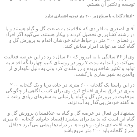
توسعه و تکثیر آن هستم.
*افتتاح گلخانه با سطح زیر ۲۰۰ متر توجیه اقتصادی ندارد
آقای اصغری به افرادی که علاقمند به صنعت گل و گیاه هستند و یا
در رشته کشاورزی تحصیل کردند و بیکار هستند، می‌گوید اگر افراد
در فضای ۲۰۰ متر در حیاط خانه خودشان اقدام به پرورش گل و
گیاه کنند می‌توانند امرار معاش کنند.
وی از ۴۶ سالگی تا به امروز که ۶۰ سال دارد در این عرصه فعالیت
می‌کند، در ابتدا به مدت ۷ روز در روستای کنیم چهاردانگه اقدام به
تولید و تکثیر شاخه بریده و رز هلندی کرد ولی به دلیل نگهداری از
والدین به شهر ساری بازگشت.
در این راستا یک گلخانه ۶۰۰ متری در جاده دریا و یک گلخانه ۲۰۰
متری در قرق ساری افتتاح کرد، وی برای کسب آگاهی از چگونگی
موفقیت در پرورش گل و گیاه آپارتمانی به سفرهای زیادی رفت تا
به گفته خودش بی‌گدار به آب نزند.
پیشنهاد این فعال در عرصه گل و گیاه به علاقمندان پرورش گل و
گیاه این است که بدانند برای پیشبرد اقتصاد خانواده گلخانه ۵۰ متری
توجیه اقتصادی ندارد، و هزینه‌ها بر درآمدها پیشی می‌گیرد حداقل
متراژ گلخانه باید ۲۰۰ متر مربع باشد.