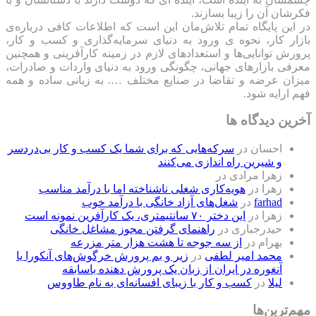
فکرشان آن را زیبا بسازند.
در این پایگاه تمام تلاش‌مان این است که ‌اطلاعات کافی درباره‌ی
بازار کار، نحوه ی ورود به دنیای سرمایه‌گذاری و کسب و کار،
پرورش توانایی‌ها و استعدادهای لازم در زمینه کارآفرینی و همچنین
معرفی بازارهای جهانی، چگونگی ورود به دنیای واردات و صادرات،
میزان عرضه و تقاضا در صنایع مختلف …. به زبانی ساده و همه
فهم ارایه شود.
آخرین دیدگاه ها
احسان
در
سرکه‌هایی که برای شما یک کسب و کار بی‌دردسر
و شیرین راه اندازی می‌کنند
زهرا مرادی
در
زهرا
در
هویه‌کاری شغلی ناشناخته اما با درآمد مناسب
farhad
در
شغل‌های آزاد خانگی با درآمد خوب
زهرا
در
این دختر ۷۰ سانتیمتری، یک کارآفرین نمونه است
حیدرجباری
در
راهنمای گرفتن مجوز مشاغل خانگی
بهرام
در
از سه جوجه تا هشت هزار متر مزرعه
محمد امیر لطفی
در
زیر و بم پرورش خرگوش‌های آنکورا یا
آنغوره در ایران از زبان یک پرورش دهنده باسابقه
لیلا
در
کسب و کار با زیبای افسانه‌ای به نام طاووس
مهم‌ترین‌ها