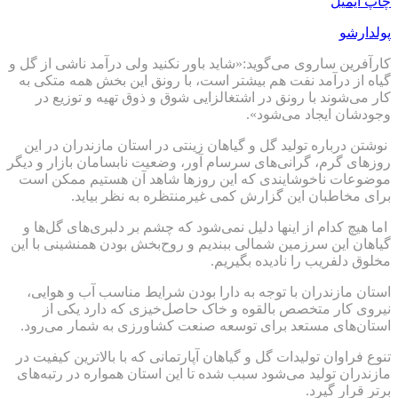
چاپ
ایمیل
پولدارشو
کارآفرین ساروی می‌گوید:«شاید باور نکنید ولی درآمد ناشی از گل و
گیاه از درآمد نفت هم بیشتر است، با رونق این بخش همه متکی به
کار می‌شوند با رونق در اشتغالزایی شوق و ذوق تهیه و توزیع در
وجودشان ایجاد می‌شود».
نوشتن درباره تولید گل و گیاهان زینتی در استان مازندران در این
روزهای گرم، گرانی‌های سرسام آور، وضعیت نابسامان بازار و دیگر
موضوعات ناخوشایندی که این روزها شاهد آن هستیم ممکن است
برای مخاطبان این گزارش کمی غیرمنتظره به نظر بیاید.
اما هیچ کدام از اینها دلیل نمی‌شود که چشم بر دلبری‌های گل‌ها و
گیاهان این سرزمین شمالی ببندیم و روح‌بخش بودن همنشینی با این
مخلوق دلفریب را نادیده بگیریم.
استان مازندران با توجه به دارا بودن شرایط مناسب آب و هوایی،
نیروی کار متخصص بالقوه و خاک حاصل‌خیزی که دارد یکی از
استان‌های مستعد برای توسعه صنعت کشاورزی به شمار می‌رود.
تنوع فراوان تولیدات گل و گیاهان آپارتمانی که با بالاترین کیفیت در
مازندران تولید می‌شود سبب شده تا این استان همواره در رتبه‌های
برتر قرار گیرد.