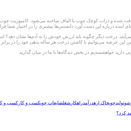
فت شده و ذرات کوچک چوب یا الیاف ساخته می‌شود. کامپوزیت چوب پلا
آینده درباره این دست آورد دانستنی‌ها بیشتری را در اختیار شما قرار
آیند. درخت دیگر چگونه باید ارزش خودش را به آدم‌ها نشان دهد؟ امیدو
لین این عرصه می‌توانیم با کاشتن درخت هر ساله بدهی خود را در براب
ی دارید خواهشمندیم در بخش دیدگاه‌ها با ما در میان گذارید.
رشو
تولید
چوب
خاک اره
درآمد
راهکار
شغل
ضایعات چوب
كسب و كار
کسب و کا