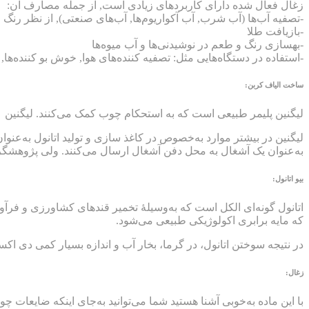
زغال فعال شده دارای کاربردهای زیادی است, از جمله مصارف آن:
-تصفیه آب‌ها (آب شرب, آب آکواریوم‌ها, آب‌های صنعتی), از نظر رنگ 
-بازیافت طلا
-بهسازی رنگ و طعم در نوشیدنی‌ها و آب میوه‌ها
-استفاده در دستگاه‌هایی مثل: تصفیه کننده‌های هوا, خوش بو کننده‌ها
ساخت الیاف کربن:
لیگنین پلیمر طبیعی است که به استحکام چوب کمک می‌کنند. لیگنین د
لیگنین در بیشتر موارد به‌خصوص در کاغذ سازی و تولید اتانول به‌عنوان
به‌عنوان یک آشغال به محل دفن آشغال ارسال می‌کنند. ولی پژوهشگران
بیو اتانول:
اتانول گونه‌ای الکل است که به‌وسیلهٔ تخمیر قندهای کشاورزی و فرآو
که مایه برابری اکولوژیکی طبیعی می‌شود.
در نتیجه سوختن اتانول، در گرما، بخار آب و اندازه بسیار کمی دی اک
زغال:
با این ماده به‌خوبی آشنا هستید شما می‌توانید به‌جای اینکه ضایعات چ