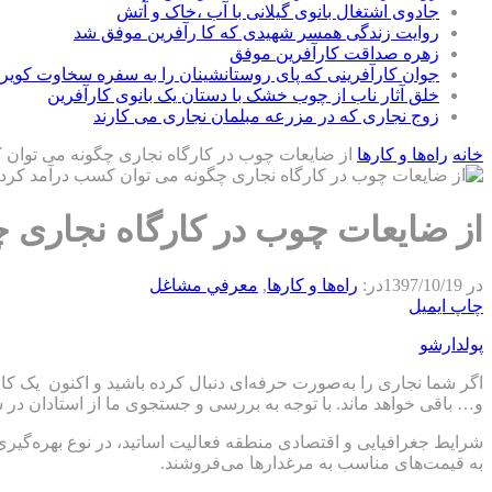
جادوی اشتغال بانوی گیلانی با آب ،خاک و آتش
روایت زندگی همسر شهیدی که کا رآفرین موفق شد
زهره صداقت کارآفرین موفق
جوان کارآفرینی که پای روستانشینان را به سفره سخاوت کویر ب
خلق آثار ناب از چوب خشک با دستان یک بانوی کارآفرین
زوج نجاری که در مزرعه مبلمان نجاری می کارند
خانه
راه‌ها و كارها
از ضایعات چوب در کارگاه نجاری چگونه می توان
از ضایعات چوب در کارگاه نجاری 
در
1397/10/19
در:
راه‌ها و كارها
,
معرفي مشاغل
چاپ
ایمیل
پولدارشو
اگر شما نجاری را به‌صورت حرفه‌ای دنبال کرده باشید و اکنون یک کار
و… باقی خواهد ماند. با توجه به بررسی و جستجوی ما از استادان 
شرایط جغرافیایی و اقتصادی منطقه فعالیت اساتید، در نوع بهره‌گیر
به قیمت‌های مناسب به مرغدارها می‌فروشند.