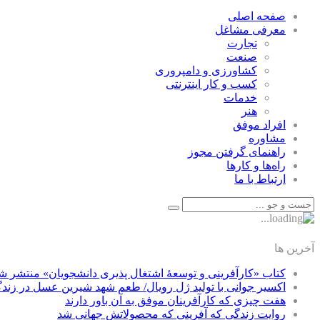
صفحه اصلی
معرفی مشاغل
تجارت
صنعت
كشاورزی و دامپروری
كسب و كار اينترنتی
خدمات
هنر
افراد موفق
مشاوره
راهنمای گرفتن مجوز
راه‌ها و كارها
ارتباط با ما
آخرین ها
کتاب «کارآفرینی و توسعۀ اشتغال پذیری دانشجویان» منتشر ش
اکسیر جوانی با تولید ژل رویال/ طعم شهد شیرین عسل‌ در زند
هفت چیزی که کارآفرینان موفق به آن باور دارند
روایت زندگی که آفرینی که محصولاتش جهانی شد