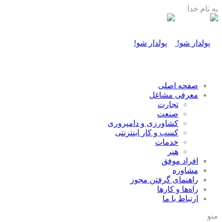
به نام خدا
صفحه اصلی
معرفی مشاغل
تجارت
صنعت
كشاورزی و دامپروری
كسب و كار اينترنتی
خدمات
هنر
افراد موفق
مشاوره
راهنمای گرفتن مجوز
راه‌ها و كارها
ارتباط با ما
منو