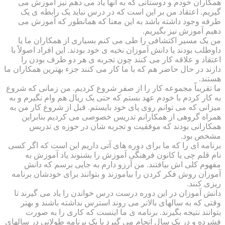
همکاران خودم و دوستانی که به آنها یاد می دهم نیز آموزش می
گیریم. اعتقاد من بر این است که در درس نباید یک رابطه ی یک
طرفه وجود داشته باشد به این معنا که همانطور که آموزش می
دهیم آموزش نیز بگیریم.
من یک مسیر اکتشافی را طی می کنم بسیاری از همکاران ما یا
داوطلب بودند یا دانش آموزان نخبه ی خود بودند. این افراد اصولاً با
اعتقاد و علاقه کار می کنند چون تجربه ی هر دو طرف بودن را
دارند در حال حاضر هم که با ما کار می کنند جزء بهترین همکاران ما
هستند.
ما تقریباً مجموعه کار را از صفر شروع کردیم. من زمانی که شروع
به کار کردم با خودم عهد بستم که حتی یک ریال هم وام نگیرم و به
میزانی که می توانم روی پای خود بایستم. قبل از شروع کار من به
همراه گروهی از همکارانم تدریس خصوصی می کردیم بنابراین
همکارانی بودند که موفقیت و تجربه شان در حوزه ی تدریس
مشخص بود.
برنامه ای را که ما برای دوره های آتی داریم این است که اگر کسی
نام قلم چی یا کانون فرهنگی آموزش را بشنوند یاد آموزش به
مفهوم کلی اش بیافتند. من آرزو دارم به جایی برسم که دانش
آموزان روش فکر کردن را بیاموزند و بتوانند برای خودشان برنامه
ریزی کنند.
دانش آموزان در این دوره درست درس خواندن را یاد می گیرند تا
وقتی که به سالهای بالاتر می روند استرس نداشته باشند و بهتر
بتوانند نتیجه بگیرند. برنامه ی ما اینست که کاری را به صورت
فشرده و در یک سال انجام می گیرد با یک برنامه طولانی در سالهای