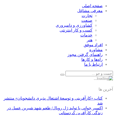
صفحه اصلی
معرفی مشاغل
تجارت
صنعت
كشاورزی و دامپروری
كسب و كار اينترنتی
خدمات
هنر
افراد موفق
مشاوره
راهنمای گرفتن مجوز
راه‌ها و كارها
ارتباط با ما
آخرین ها
کتاب «کارآفرینی و توسعۀ اشتغال پذیری دانشجویان» منتشر
شد
اکسیر جوانی با تولید ژل رویال/ طعم شهد شیرین عسل‌ در
زندگی کارآفرین کردستانی