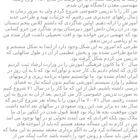
مهندسی معدن دانشگاه تهران شدم.
من کار را با تدریس خصوصی شروع کردم ولی به مرور زمان به
دنبال راههای جدیدتری می رفتیم که جزئیات تهیه و طراحی جدید
آموزش را ارائه دهیم. اولین شاگردی که داشتم کلاس پنجم دبستان
بود. در آن زمان دانش آموز دبیرستان بودم. شاگرد من جزو کسانی
بود که جهشی درس خوانده بود و افت تحصیلی داشت قرار شده من
به او ریاضی درس بدهم.
طرحی که امروز به این شکل وجود دارد از ابتدا به شکل منسجم و
جامع طراحی نشده بود و بخش عظیمی از آن در طول سالهایی که
تدریس می کردم شکل گرفته بود.
سال ۷۰ ما کانون فرهنگی آموزش را در وزارت ارشاد ثبت کردیم
کاری که انجام دادیم یک کار جدید و نوآورانه بود که تا به آن روز در
ایران انجام نشده بود. ما توانستیم مقوله برنامه ریزی و آزمونهای
منظم را وارد سیستم آموزشی نمائیم بدون اینکه نیاز به فضای
درسی داشته باشیم. قبل از این که ما کار را در سال ۷۱ شروع کنیم
به صورت تدریس خصوصی کار می کردیم. بعد از آن به تدریج به این
سمت رفتیم، سال ۷۱-۷۰ ما آزمون را با پنجاه نفر شروع کردیم که
سال بعد ده برابر شد. این روند صعودی در سالهای بعد ادامه داشت
چون موفقیت بچه ها زیاد بود فقط قبول شدن در کنکور برای ما
ملاک نبود بلکه افرادی که می آمدند تحولی نو در آنها بوجود می آمد.
من در کارم به این مسأله معتقد هستم که باید از آموخته های
دیگران استفاده کرد ولی به الگو برداری معتقد نیستم به این معنا که
هر کس باید سبک و روش خود را داشته باشد جالب اینکه من از