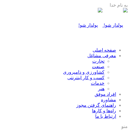
به نام خدا
صفحه اصلی
معرفی مشاغل
تجارت
صنعت
كشاورزی و دامپروری
كسب و كار اينترنتی
خدمات
هنر
افراد موفق
مشاوره
راهنمای گرفتن مجوز
راه‌ها و كارها
ارتباط با ما
منو