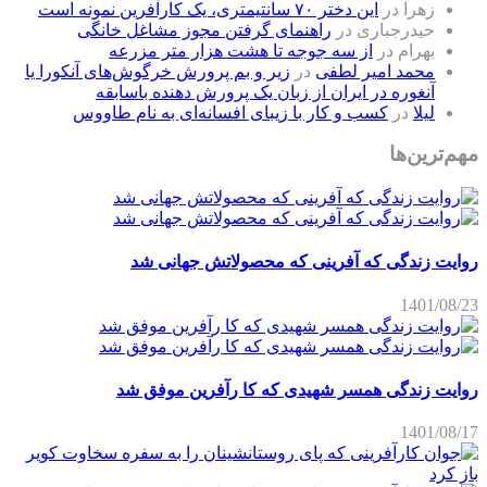
زهرا
در
این دختر ۷۰ سانتیمتری، یک کارآفرین نمونه است
حیدرجباری
در
راهنمای گرفتن مجوز مشاغل خانگی
بهرام
در
از سه جوجه تا هشت هزار متر مزرعه
محمد امیر لطفی
در
زیر و بم پرورش خرگوش‌های آنکورا یا
آنغوره در ایران از زبان یک پرورش دهنده باسابقه
لیلا
در
کسب و کار با زیبای افسانه‌ای به نام طاووس
مهم‌ترین‌ها
روایت زندگی که آفرینی که محصولاتش جهانی شد
1401/08/23
روایت زندگی همسر شهیدی که کا رآفرین موفق شد
1401/08/17