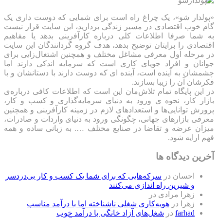
«پولدار شو»، یک چراغ راه است برای شمایی که دوست داری یک
گام خوب اقتصادی در مسیر زندگی بردارید، این سایت قرار نیست
به شما صرفا اطلاعات کلی درباره کارآفرینی بدهد یا مفاهیم
اقتصادی را برایتان توضیح بدهد، هدف گروه گردانندگان این سایت
در مرحله اول معرفی مشاغل مختلف و همچنین اشتغال‌زایی برای
جوانان و افراد جویای کاری است که سرمایه اندکی دارند اما
چشمشان به آینده است، آینده ای که دوست دارند با دستانشان و با
فکرشان آن را زیبا بسازند.
در این پایگاه تمام تلاش‌مان این است که ‌اطلاعات کافی درباره‌ی
بازار کار، نحوه ی ورود به دنیای سرمایه‌گذاری و کسب و کار،
پرورش توانایی‌ها و استعدادهای لازم در زمینه کارآفرینی و همچنین
معرفی بازارهای جهانی، چگونگی ورود به دنیای واردات و صادرات،
میزان عرضه و تقاضا در صنایع مختلف …. به زبانی ساده و همه
فهم ارایه شود.
آخرین دیدگاه ها
احسان
در
سرکه‌هایی که برای شما یک کسب و کار بی‌دردسر
و شیرین راه اندازی می‌کنند
زهرا مرادی
در
زهرا
در
هویه‌کاری شغلی ناشناخته اما با درآمد مناسب
farhad
در
شغل‌های آزاد خانگی با درآمد خوب