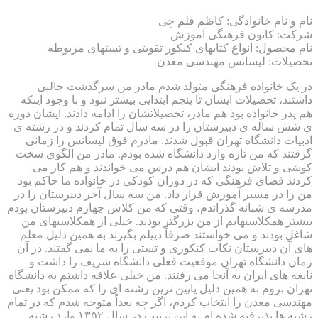
نام و نام خانوادگی: کاظم قلم چی
شرکت: کانون فرهنگی آموزش
نام محصول: انواع کتابهای کنکور تقویتی و تستهای مربوطه
تحصیلات: لیسانس مهندسی معدن
در یک خانواده فرهنگی متولد شدم مادر من سرگذشت جالبی
داشتند، تحصیلات ایشان تا پنجم ابتدایی بیشتر نبود و با وجود اینکه
هم پدر خانواده بود هم مادر، تحصیلاتشان را ادامه دادند. ایشان دوره
ی شش ساله ی دبیرستان را در سه سال تمام کردند و در رشته ی
ادبیات دانشگاه تهران قبول شدند. مادرم فوق لیسانس را زمانی
گرفتند که من تازه وارد دانشگاه شده بودم. مادر من الگوی سخت
کوشی و تلاش بودند ایشان هم درس می خواندند و هم کار می
کردند فضای فرهنگی که در دوران کودکی در خانواده ما حاکم بود
من را در مسیر آموزش قرار داد. من سه سال آخر دبیرستان را در
مدرسه ی شبانه گذراندم، وقتی که من کلاس چهارم دبیرستان بودم
بیشتر همکلاسیهایم از من بزرگتر بودند. خیلی از همکلاسیهای من
شاغل بودند و می خواستند صرفاً دیپلم بگیرند به همین دلیل معلم
های آن دبیرستان نکات کنکوری و تستی را به ما نمی گفتند. در آن
زمان دانشگاه تهران موقعیت فعلی دانشگاه شریف را داشت و
نابغه های ایران به آنجا می رفتند. من خیلی علاقه داشتم به دانشگاه
تهران بروم به همین دلیل پایین ترین رشته ای را که ممکن بود یعنی
مهندسی معدن را انتخاب کردم، اگر چه بعداً متوجه شدم که در تمام
رشته ها پذیرفته شده ام به این ترتیب در سال ۱۳۵۲ وارد رشته