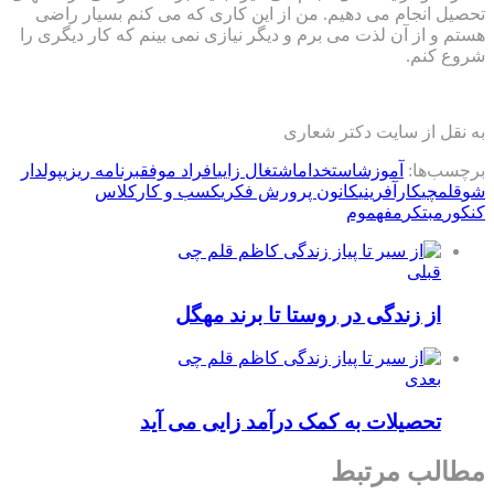
تحصیل انجام می دهیم. من از این کاری که می کنم بسیار راضی
هستم و از آن لذت می برم و دیگر نیازی نمی بینم که کار دیگری را
شروع کنم.
به نقل از سایت دکتر شعاری
برچسب‌ها:
آموزش
استخدام
اشتغال زایی
افراد موفق
برنامه ریزی
پولدار
شو
قلمچی
کارآفرینی
کانون پرورش فکری
کسب و کار
کلاس
کنکور
مبتکر
مفهموم
قبلی
از زندگی در روستا تا برند مهگل
بعدی
تحصیلات به کمک درآمد زایی می آید
مطالب مرتبط