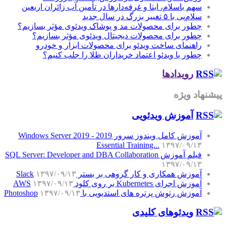
سهم باسلام، ایتا و غرفه‌دارها در تأمین آب زائران اربعین
سلام‌پی با ۵ تغییر بزرگ در سال جدید
چطور برای محصولات مد و پوشاک ویدئوی مؤثر بسازیم؟
چطور برای محصولات دیجیتال ویدئوی مؤثر بسازیم؟
راهنمای ساخت ویدئو برای محصولات ابزار و خودرو
چطور با ویدئو اعتماد خریداران طلا را جلب کنیم؟
رویدادها
پیشنهاد ویژه
آموزش‌ ویدئویی
آموزش کامل ویندوز سرور 2019 - Windows Server 2019
Essential Training...
۱۳۹۷/۰۹/۱۳
فیلم آموزش SQL Server: Developer and DBA Collaboration
۱۳۹۷/۰۹/۱۳
آموزش همکاری و کار گروهی بر بستر Slack
۱۳۹۷/۰۹/۱۳
آموزش اجرای Kubernetes بر روی کلود AWS
۱۳۹۷/۰۹/۱۳
آموزش رتوش پرتره های استدیویی با Photoshop
۱۳۹۷/۰۹/۱۳
ویدئوهای کلیدی