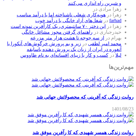
و شیرین راه اندازی می‌کنند
زهرا مرادی
در
زهرا
در
هویه‌کاری شغلی ناشناخته اما با درآمد مناسب
farhad
در
شغل‌های آزاد خانگی با درآمد خوب
زهرا
در
این دختر ۷۰ سانتیمتری، یک کارآفرین نمونه است
حیدرجباری
در
راهنمای گرفتن مجوز مشاغل خانگی
بهرام
در
از سه جوجه تا هشت هزار متر مزرعه
محمد امیر لطفی
در
زیر و بم پرورش خرگوش‌های آنکورا یا
آنغوره در ایران از زبان یک پرورش دهنده باسابقه
لیلا
در
کسب و کار با زیبای افسانه‌ای به نام طاووس
مهم‌ترین‌ها
روایت زندگی که آفرینی که محصولاتش جهانی شد
1401/08/23
روایت زندگی همسر شهیدی که کا رآفرین موفق شد