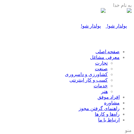
به نام خدا
صفحه اصلی
معرفی مشاغل
تجارت
صنعت
كشاورزی و دامپروری
كسب و كار اينترنتی
خدمات
هنر
افراد موفق
مشاوره
راهنمای گرفتن مجوز
راه‌ها و كارها
ارتباط با ما
منو