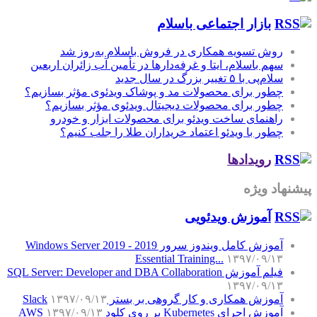
بازار اجتماعی باسلام
روش تسویه همکاری در فروش باسلام به‌روز شد
سهم باسلام، ایتا و غرفه‌دارها در تأمین آب زائران اربعین
سلام‌پی با ۵ تغییر بزرگ در سال جدید
چطور برای محصولات مد و پوشاک ویدئوی مؤثر بسازیم؟
چطور برای محصولات دیجیتال ویدئوی مؤثر بسازیم؟
راهنمای ساخت ویدئو برای محصولات ابزار و خودرو
چطور با ویدئو اعتماد خریداران طلا را جلب کنیم؟
رویدادها
پیشنهاد ویژه
آموزش‌ ویدئویی
آموزش کامل ویندوز سرور 2019 - Windows Server 2019
Essential Training...
۱۳۹۷/۰۹/۱۳
فیلم آموزش SQL Server: Developer and DBA Collaboration
۱۳۹۷/۰۹/۱۳
آموزش همکاری و کار گروهی بر بستر Slack
۱۳۹۷/۰۹/۱۳
آموزش اجرای Kubernetes بر روی کلود AWS
۱۳۹۷/۰۹/۱۳