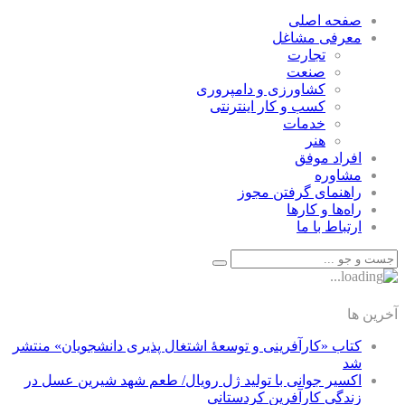
صفحه اصلی
معرفی مشاغل
تجارت
صنعت
كشاورزی و دامپروری
كسب و كار اينترنتی
خدمات
هنر
افراد موفق
مشاوره
راهنمای گرفتن مجوز
راه‌ها و كارها
ارتباط با ما
آخرین ها
کتاب «کارآفرینی و توسعۀ اشتغال پذیری دانشجویان» منتشر
شد
اکسیر جوانی با تولید ژل رویال/ طعم شهد شیرین عسل‌ در
زندگی کارآفرین کردستانی