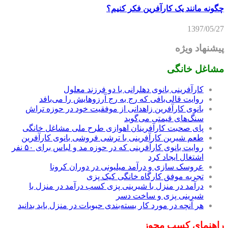
چگونه مانند یک کارآفرین فکر کنیم؟
1397/05/27
پیشنهاد ویژه
مشاغل خانگی
کارآفرینی بانوی دهلرانی با دو فرزند معلول
روایت قالی‌بافی که رج به رج آرزوهایش را می‌بافد
بانوی کارآفرین زاهدانی از موفقیت خود در حوزه تراش
سنگ‌های قیمتی می‌گوید
پای صحبت کارآفرینان اهوازی طرح ملی مشاغل خانگی
طعم شیرین کارآفرینی با ترشی فروشی بانوی کارآفرین
روایت بانوی کارآفرینی که در حوزه مد و لباس برای ۵۰ نفر
اشتغال ایجاد کرد
عروسک سازی و درآمد میلیونی در دوران کرونا
تجربه موفق کارگاه خانگی کیک پزی
درآمد در منزل با شیرینی پزی کسب درآمد در منزل با
شیرینی پزی و ساخت دسر
هر آنچه در مورد کار بسته‌بندی حبوبات در منزل باید بدانید
راهنمای کسب مجوز