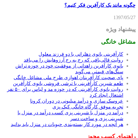
چگونه مانند یک کارآفرین فکر کنیم؟
1397/05/27
پیشنهاد ویژه
مشاغل خانگی
کارآفرینی بانوی دهلرانی با دو فرزند معلول
روایت قالی‌بافی که رج به رج آرزوهایش را می‌بافد
بانوی کارآفرین زاهدانی از موفقیت خود در حوزه تراش
سنگ‌های قیمتی می‌گوید
پای صحبت کارآفرینان اهوازی طرح ملی مشاغل خانگی
طعم شیرین کارآفرینی با ترشی فروشی بانوی کارآفرین
روایت بانوی کارآفرینی که در حوزه مد و لباس برای ۵۰ نفر
اشتغال ایجاد کرد
عروسک سازی و درآمد میلیونی در دوران کرونا
تجربه موفق کارگاه خانگی کیک پزی
درآمد در منزل با شیرینی پزی کسب درآمد در منزل با
شیرینی پزی و ساخت دسر
هر آنچه در مورد کار بسته‌بندی حبوبات در منزل باید بدانید
راهنمای کسب مجوز