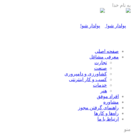
به نام خدا
صفحه اصلی
معرفی مشاغل
تجارت
صنعت
كشاورزی و دامپروری
كسب و كار اينترنتی
خدمات
هنر
افراد موفق
مشاوره
راهنمای گرفتن مجوز
راه‌ها و كارها
ارتباط با ما
منو