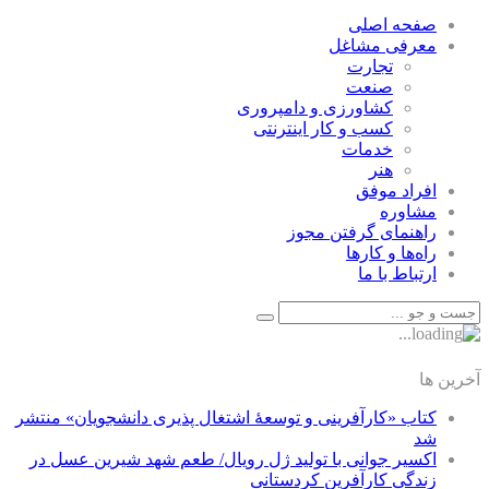
صفحه اصلی
معرفی مشاغل
تجارت
صنعت
كشاورزی و دامپروری
كسب و كار اينترنتی
خدمات
هنر
افراد موفق
مشاوره
راهنمای گرفتن مجوز
راه‌ها و كارها
ارتباط با ما
آخرین ها
کتاب «کارآفرینی و توسعۀ اشتغال پذیری دانشجویان» منتشر
شد
اکسیر جوانی با تولید ژل رویال/ طعم شهد شیرین عسل‌ در
زندگی کارآفرین کردستانی