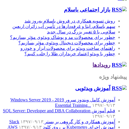
بازار اجتماعی باسلام
روش تسویه همکاری در فروش باسلام به‌روز شد
سهم باسلام، ایتا و غرفه‌دارها در تأمین آب زائران اربعین
سلام‌پی با ۵ تغییر بزرگ در سال جدید
چطور برای محصولات مد و پوشاک ویدئوی مؤثر بسازیم؟
چطور برای محصولات دیجیتال ویدئوی مؤثر بسازیم؟
راهنمای ساخت ویدئو برای محصولات ابزار و خودرو
چطور با ویدئو اعتماد خریداران طلا را جلب کنیم؟
رویدادها
پیشنهاد ویژه
آموزش‌ ویدئویی
آموزش کامل ویندوز سرور 2019 - Windows Server 2019
Essential Training...
۱۳۹۷/۰۹/۱۳
فیلم آموزش SQL Server: Developer and DBA Collaboration
۱۳۹۷/۰۹/۱۳
آموزش همکاری و کار گروهی بر بستر Slack
۱۳۹۷/۰۹/۱۳
آموزش اجرای Kubernetes بر روی کلود AWS
۱۳۹۷/۰۹/۱۳