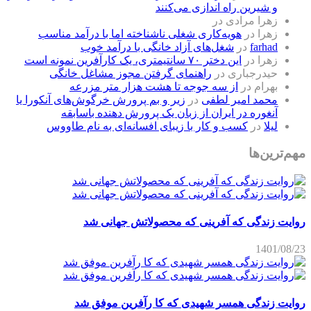
و شیرین راه اندازی می‌کنند
زهرا مرادی
در
زهرا
در
هویه‌کاری شغلی ناشناخته اما با درآمد مناسب
farhad
در
شغل‌های آزاد خانگی با درآمد خوب
زهرا
در
این دختر ۷۰ سانتیمتری، یک کارآفرین نمونه است
حیدرجباری
در
راهنمای گرفتن مجوز مشاغل خانگی
بهرام
در
از سه جوجه تا هشت هزار متر مزرعه
محمد امیر لطفی
در
زیر و بم پرورش خرگوش‌های آنکورا یا
آنغوره در ایران از زبان یک پرورش دهنده باسابقه
لیلا
در
کسب و کار با زیبای افسانه‌ای به نام طاووس
مهم‌ترین‌ها
روایت زندگی که آفرینی که محصولاتش جهانی شد
1401/08/23
روایت زندگی همسر شهیدی که کا رآفرین موفق شد