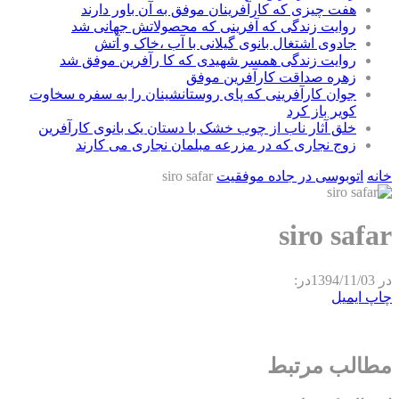
هفت چیزی که کارآفرینان موفق به آن باور دارند
روایت زندگی که آفرینی که محصولاتش جهانی شد
جادوی اشتغال بانوی گیلانی با آب ،خاک و آتش
روایت زندگی همسر شهیدی که کا رآفرین موفق شد
زهره صداقت کارآفرین موفق
جوان کارآفرینی که پای روستانشینان را به سفره سخاوت
کویر باز کرد
خلق آثار ناب از چوب خشک با دستان یک بانوی کارآفرین
زوج نجاری که در مزرعه مبلمان نجاری می کارند
خانه
اتوبوسى در جاده موفقیت
siro safar
siro safar
در
1394/11/03
در:
چاپ
ایمیل
مطالب مرتبط