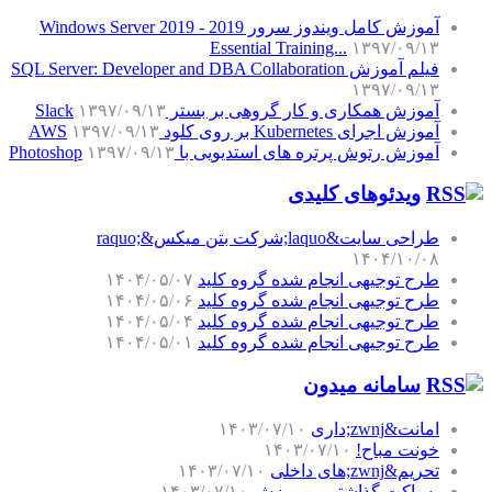
آموزش کامل ویندوز سرور 2019 - Windows Server 2019
Essential Training...
۱۳۹۷/۰۹/۱۳
فیلم آموزش SQL Server: Developer and DBA Collaboration
۱۳۹۷/۰۹/۱۳
آموزش همکاری و کار گروهی بر بستر Slack
۱۳۹۷/۰۹/۱۳
آموزش اجرای Kubernetes بر روی کلود AWS
۱۳۹۷/۰۹/۱۳
آموزش رتوش پرتره های استدیویی با Photoshop
۱۳۹۷/۰۹/۱۳
ویدئوهای کلیدی
طراحی سایت&laquo;شرکت بتن میکس&raquo;
۱۴۰۴/۱۰/۰۸
طرح توجیهی انجام شده گروه کلید
۱۴۰۴/۰۵/۰۷
طرح توجیهی انجام شده گروه کلید
۱۴۰۴/۰۵/۰۶
طرح توجیهی انجام شده گروه کلید
۱۴۰۴/۰۵/۰۴
طرح توجیهی انجام شده گروه کلید
۱۴۰۴/۰۵/۰۱
سامانه میدون
امانت&zwnj;داری
۱۴۰۳/۰۷/۱۰
خونت مباح!
۱۴۰۳/۰۷/۱۰
تحریم&zwnj;های داخلی
۱۴۰۳/۰۷/۱۰
یه پاکت گذاشتم رو میزش
۱۴۰۳/۰۷/۱۰