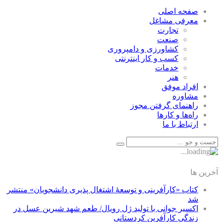
صفحه اصلی
معرفی مشاغل
تجارت
صنعت
كشاورزی و دامپروری
كسب و كار اينترنتی
خدمات
هنر
افراد موفق
مشاوره
راهنمای گرفتن مجوز
راه‌ها و كارها
ارتباط با ما
آخرین ها
کتاب «کارآفرینی و توسعۀ اشتغال پذیری دانشجویان» منتشر
شد
اکسیر جوانی با تولید ژل رویال/ طعم شهد شیرین عسل‌ در
زندگی کارآفرین کردستانی