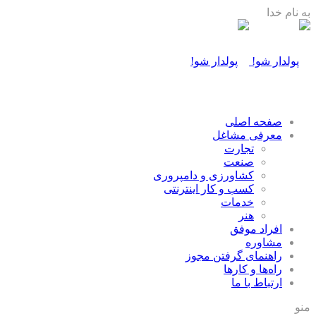
به نام خدا
صفحه اصلی
معرفی مشاغل
تجارت
صنعت
كشاورزی و دامپروری
كسب و كار اينترنتی
خدمات
هنر
افراد موفق
مشاوره
راهنمای گرفتن مجوز
راه‌ها و كارها
ارتباط با ما
منو