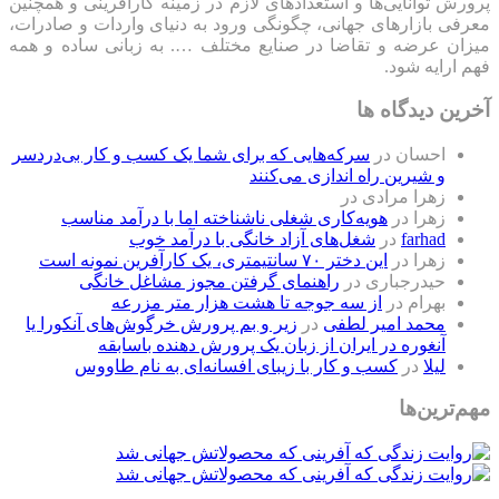
رش توانایی‌ها و استعدادهای لازم در زمینه کارآفرینی و همچنین
فی بازارهای جهانی، چگونگی ورود به دنیای واردات و صادرات،
ان عرضه و تقاضا در صنایع مختلف …. به زبانی ساده و همه
 ارایه شود.
ین دیدگاه ها
احسان
در
سرکه‌هایی که برای شما یک کسب و کار بی‌دردسر
و شیرین راه اندازی می‌کنند
زهرا مرادی
در
زهرا
در
هویه‌کاری شغلی ناشناخته اما با درآمد مناسب
farhad
در
شغل‌های آزاد خانگی با درآمد خوب
زهرا
در
این دختر ۷۰ سانتیمتری، یک کارآفرین نمونه است
حیدرجباری
در
راهنمای گرفتن مجوز مشاغل خانگی
بهرام
در
از سه جوجه تا هشت هزار متر مزرعه
محمد امیر لطفی
در
زیر و بم پرورش خرگوش‌های آنکورا یا
آنغوره در ایران از زبان یک پرورش دهنده باسابقه
لیلا
در
کسب و کار با زیبای افسانه‌ای به نام طاووس
‌ترین‌ها