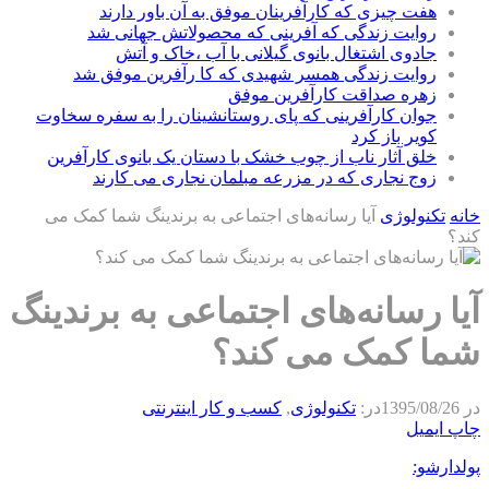
هفت چیزی که کارآفرینان موفق به آن باور دارند
روایت زندگی که آفرینی که محصولاتش جهانی شد
جادوی اشتغال بانوی گیلانی با آب ،خاک و آتش
روایت زندگی همسر شهیدی که کا رآفرین موفق شد
زهره صداقت کارآفرین موفق
جوان کارآفرینی که پای روستانشینان را به سفره سخاوت
کویر باز کرد
خلق آثار ناب از چوب خشک با دستان یک بانوی کارآفرین
زوج نجاری که در مزرعه مبلمان نجاری می کارند
ه
تکنولوژی
آیا رسانه‌های اجتماعی به برندینگ شما کمک می
؟
ا رسانه‌های اجتماعی به برندینگ
ا کمک می کند؟
1395/08/26
در:
تکنولوژی
,
كسب و كار اينترنتی
پ
ایمیل
دارشو: