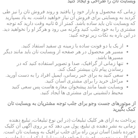
وبسایت تان را طراحی و ایجاد کنید
زمانی که محصول و بازار خود را یافتید و روند فروش تان را نیز طی
کردید به وبسایتی برای فروش آن نیاز خواهید داشت. به یاد بسپارید
که وبسایت تان باید ساده باشد. کمتر از ۵ ثانیه وقت دارید که توجه
مشتری را به خود جلب کنید وگرنه می رود و هرگز او را نخواهید دید.
در این باره به نکات زیر توجه کنید:
از یک یا دو فونت ساده با زمینه ی سفید استفاد کنید.
مسیر هر محصول در هر صفحه از وبسایت تان باید مانند دیگر
مسیرها باشد.
تنها زمانی از گرافیک، صدا و تصویر استفاده کنید که در
رساندن پیام تان ببیشتر کمک کند.
سعی کنید به برای خبر رسانی، ایمیل افراد را به دست آورید.
مراحل خرید را برای مشتری آسان کنید.
وبسایت شما مانند پیشخوان مغازه هاست پس سعی کنید
محیط دلنشینی برای مشتری ها ایجاد کنید.
از موتورهای جست وجو برای جلب توجه مشتریان به وبسایت تان
کمک بگیرید
پرداخت به ازای هر کلیک تبلیغات (در این نوع تبلیغات، تبلیغ دهنده
زمانی به نشر دهنده ی تبلیغ، پول می دهد که بر روی آگهی آن کلیک
خورده باشد) آسان ترین راه برای جلب ترافیک به وبسایت تان است.
این کار دو منفعت برای شما خواهد داشت: اول اینکه این تبلیغات به