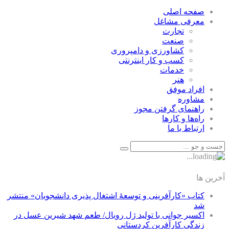
صفحه اصلی
معرفی مشاغل
تجارت
صنعت
كشاورزی و دامپروری
كسب و كار اينترنتی
خدمات
هنر
افراد موفق
مشاوره
راهنمای گرفتن مجوز
راه‌ها و كارها
ارتباط با ما
آخرین ها
کتاب «کارآفرینی و توسعۀ اشتغال پذیری دانشجویان» منتشر
شد
اکسیر جوانی با تولید ژل رویال/ طعم شهد شیرین عسل‌ در
زندگی کارآفرین کردستانی