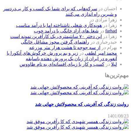
احسان
در
سرکه‌هایی که برای شما یک کسب و کار بی‌دردسر
و شیرین راه اندازی می‌کنند
زهرا مرادی
در
زهرا
در
هویه‌کاری شغلی ناشناخته اما با درآمد مناسب
farhad
در
شغل‌های آزاد خانگی با درآمد خوب
زهرا
در
این دختر ۷۰ سانتیمتری، یک کارآفرین نمونه است
حیدرجباری
در
راهنمای گرفتن مجوز مشاغل خانگی
بهرام
در
از سه جوجه تا هشت هزار متر مزرعه
محمد امیر لطفی
در
زیر و بم پرورش خرگوش‌های آنکورا یا
آنغوره در ایران از زبان یک پرورش دهنده باسابقه
لیلا
در
کسب و کار با زیبای افسانه‌ای به نام طاووس
مهم‌ترین‌ها
روایت زندگی که آفرینی که محصولاتش جهانی شد
1401/08/23