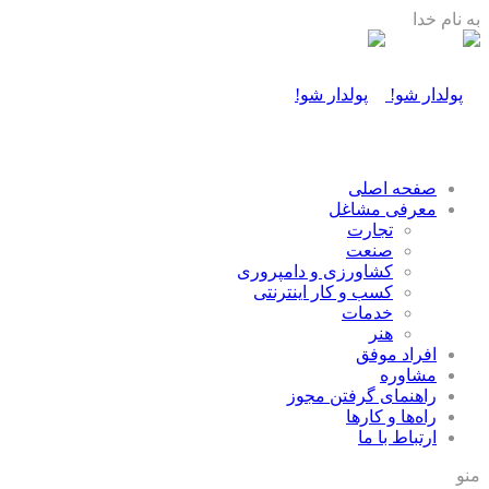
به نام خدا
صفحه اصلی
معرفی مشاغل
تجارت
صنعت
كشاورزی و دامپروری
كسب و كار اينترنتی
خدمات
هنر
افراد موفق
مشاوره
راهنمای گرفتن مجوز
راه‌ها و كارها
ارتباط با ما
منو