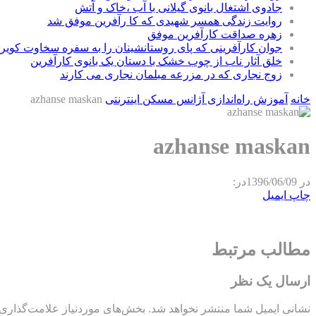
جادوی اشتغال بانوی گیلانی با آب ،خاک و آتش
روایت زندگی همسر شهیدی که کا رآفرین موفق شد
زهره صداقت کارآفرین موفق
جوان کارآفرینی که پای روستانشینان را به سفره سخاوت کویر ب
خلق آثار ناب از چوب خشک با دستان یک بانوی کارآفرین
زوج نجاری که در مزرعه مبلمان نجاری می کارند
خانه
آموزش راه‌اندازی آژانس مسکن اینترنتی
azhanse maskan
azhanse maskan
در
1396/06/09
در:
چاپ
ایمیل
مطالب مرتبط
ارسال یک نظر
نشانی ایمیل شما منتشر نخواهد شد.
بخش‌های موردنیاز علامت‌گذاری 