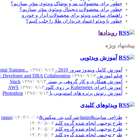
چطور برای محصولات مد و پوشاک ویدئوی مؤثر بسازیم؟
چطور برای محصولات دیجیتال ویدئوی مؤثر بسازیم؟
راهنمای ساخت ویدئو برای محصولات ابزار و خودرو
چطور با ویدئو اعتماد خریداران طلا را جلب کنیم؟
رویدادها
پیشنهاد ویژه
آموزش‌ ویدئویی
آموزش کامل ویندوز سرور 2019 - Windows Server 2019 Essential Training...
۱۳۹۷/۰۹/۱۳
فیلم آموزش SQL Server: Developer and DBA Collaboration
۱۳۹۷/۰۹/۱۳
آموزش همکاری و کار گروهی بر بستر Slack
۱۳۹۷/۰۹/۱۳
آموزش اجرای Kubernetes بر روی کلود AWS
۱۳۹۷/۰۹/۱۳
آموزش رتوش پرتره های استدیویی با Photoshop
۱۳۹۷/۰۹/۱۳
ویدئوهای کلیدی
طراحی سایت&laquo;شرکت بتن میکس&raquo;
۱۴۰۴/۱۰/۰۸
طرح توجیهی انجام شده گروه کلید
۱۴۰۴/۰۵/۰۷
طرح توجیهی انجام شده گروه کلید
۱۴۰۴/۰۵/۰۶
طرح توجیهی انجام شده گروه کلید
۱۴۰۴/۰۵/۰۴