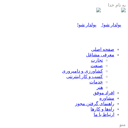
به نام خدا
صفحه اصلی
معرفی مشاغل
تجارت
صنعت
كشاورزی و دامپروری
كسب و كار اينترنتی
خدمات
هنر
افراد موفق
مشاوره
راهنمای گرفتن مجوز
راه‌ها و كارها
ارتباط با ما
منو