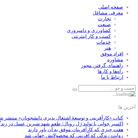
صفحه اصلی
معرفی مشاغل
تجارت
صنعت
كشاورزی و دامپروری
كسب و كار اينترنتی
خدمات
هنر
افراد موفق
مشاوره
راهنمای گرفتن مجوز
راه‌ها و كارها
ارتباط با ما
آخرین ها
کتاب «کارآفرینی و توسعۀ اشتغال پذیری دانشجویان» منتشر ش
اکسیر جوانی با تولید ژل رویال/ طعم شهد شیرین عسل‌ در زند
هفت چیزی که کارآفرینان موفق به آن باور دارند
روایت زندگی که آفرینی که محصولاتش جهانی شد