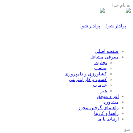
به نام خدا
صفحه اصلی
معرفی مشاغل
تجارت
صنعت
كشاورزی و دامپروری
كسب و كار اينترنتی
خدمات
هنر
افراد موفق
مشاوره
راهنمای گرفتن مجوز
راه‌ها و كارها
ارتباط با ما
منو