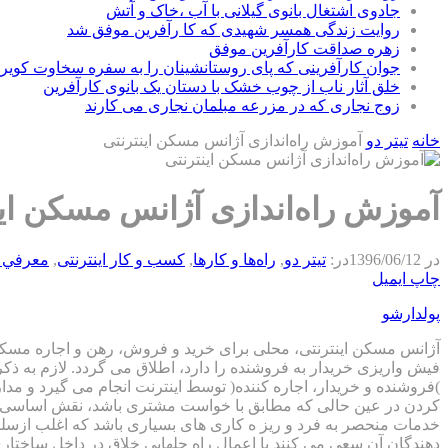
جادوی اشتغال بانوی گیلانی با آب ،خاک و آتش
روایت زندگی همسر شهیدی که کا رآفرین موفق شد
زهره صداقت کارآفرین موفق
جوان کارآفرینی که پای روستانشینان را به سفره سخاوت کویر ب
خلق آثار ناب از چوب خشک با دستان یک بانوی کارآفرین
زوج نجاری که در مزرعه مبلمان نجاری می کارند
خانه
تیتر دو
آموزش راه‌اندازی آژانس مسکن اینترنتی
آموزش راه‌اندازی آژانس مسکن این
در
1396/06/12
در:
تیتر دو
,
راه‌ها و كارها
,
كسب و كار اينترنتی
,
معرفي 
چاپ
ایمیل
پولدارشو
آژانس مسکن اینترنتی، محلی برای خرید و فروش، رهن و اجاره مسکن 
فیش واریزی خریدار به فروشنده را دارد، اطلاق می گردد. لازم به ذک
)فروشنده و خریدار، اجاره کننده( توسط اینترنت انجام می گیرد و م
کردن در عین حالی که مطابق با خواست مشتری باشد، نقش اساسی در ح
خدمات منحصر به فرد و ریز ه کاری های بسیاری باشد که اغلب ازسلیق
دهندگان آن سعی می کنند با اعمال راه حلهایی خلاق در داخل ساختاری