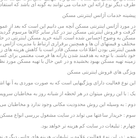
طرف دیگر نوع ارائه این خدمات می توانند به گونه ای باشد که استفاد
پیشینه خدمات آژانس اینترنتی مسکن
در مورد آژانس اینترنتی مسکن آنچه می دانیم این است که بعد از عم
گرفت و فروش اینترنتی مسکن نیز در کنار سایر کالاها مرسوم گردید
مسکن به وضوح احساس شده است. البته خرید مسکن اینترنتی در حال 
مختلف و قیمتهای آن ها و همچنین برقراری ارتباط با مدیریت آژانس 
همین اینترنتی بودن اطلاعات مسکن قادر است با کاهش هزینه های زم
خود باشند. با توجه به هدفمند شدن یارانه ها فرصت مغتنمی برای کس
زمینه تهیه مسکن بهبود بخشیده و در عین حال با تهیه مسکن مورد نظر مش
ویژگی های فروش اینترنتی مسکن
این نوع فعالیت دارای ویژگیهایی است که به صورت موردی به آ نها اش
یک : با این روش میتوان در هر لحظه از شبانه روز به مخاطبان سروی
دوم : به وسیله این روش محدودیت مکانی وجود ندارد و مخاطبان می توان
سوم : خریدار ساعتها می تواند در سایت مشغول بررسی انواع مسکن 
چهارم : تبلیغات در سایت کم هزینه تر خواهد بود.
پنجم : در این نوع فعالیت علاوه بر تبلیغات، هزینه های جانبی دیگری