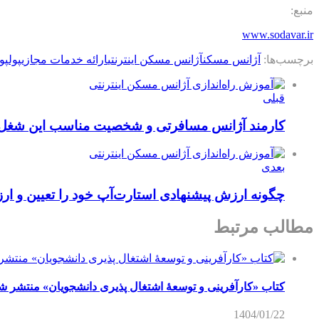
منبع:
www.sodavar.ir
برچسب‌ها:
آژانس مسکن
آژانس مسکن اینترنتی
ارائه خدمات مجازی
پول
پو
قبلی
کارمند آژانس مسافرتی و شخصیت مناسب این شغل
بعدی
چگونه ارزش پیشنهادی استارت‌آپ خود را تعیین و ارزی
مطالب مرتبط
کتاب «کارآفرینی و توسعۀ اشتغال پذیری دانشجویان» منتشر ش
1404/01/22