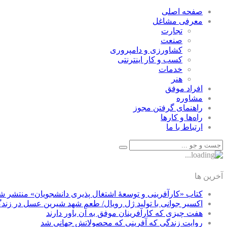
صفحه اصلی
معرفی مشاغل
تجارت
صنعت
كشاورزی و دامپروری
كسب و كار اينترنتی
خدمات
هنر
افراد موفق
مشاوره
راهنمای گرفتن مجوز
راه‌ها و كارها
ارتباط با ما
آخرین ها
کتاب «کارآفرینی و توسعۀ اشتغال پذیری دانشجویان» منتشر ش
اکسیر جوانی با تولید ژل رویال/ طعم شهد شیرین عسل‌ در زند
هفت چیزی که کارآفرینان موفق به آن باور دارند
روایت زندگی که آفرینی که محصولاتش جهانی شد