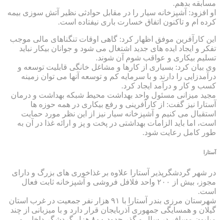
مسابقه بدهم.
او افزود: آشپزخانه سیار را در مقابل حوادثی نظیر آتش سوزی بیمه
کرده ام و تاکنون اتفاق خسارت باری نیفتاده است.
این کارآفرین موفق اظهار کرد: گاهی اوقات تنگناهای مالی موجب
تفکر و ایجاد ایده های جدید اشتغال می شود و جوانان بیکار نباید
تسلیم بیکاری و عواقب شوم آن شوند.
وی بیان کرد: بسیاری از کارها و مشاغل خانگی قابلیت توسعه و
درآمدزایی را دارند و با سرمایه کم و توسعه آنها می توان زمینه
کسب و کار و درآمد ایجاد کرد.
مجید میزانی مسئول واحد بهداشت محیط شبکه بهداشت و درمان
آستارا نیز گفت: از کارآفرینی و رفع بیکاری در همه حوزه ها
استقبال می کنیم و آشپزخانه سیار نیز از این نظر مورد حمایت
است، اما باید الزامات بهداشتی در پخت و پز و ارائه غذا در آن به
طور کامل رعایت شود.
آستارا
در شهر گردشگرپذیر آستارا علاوه بر غذاخوری های بزرگ و دارای
مجوز، بیش از ۲۰۰ واحد فلافل فروشی و آشپزخانه ثابت فعال
است.
شهرستان مرزی بندر آستارا با ۹۱ هزار نفر جمعیت در غرب استان
گیلان و همسایگی جمهوری آذربایجان قرار دارد و با میزبانی از چند
میلیون مسافر در سال و گذر حدود ۸۰۰ هزار گردشگر داخلی و