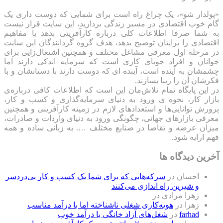
«پولدار شو»، یک چراغ راه است برای شمایی که دوست داری یک
گام خوب اقتصادی در مسیر زندگی بردارید، این سایت قرار نیست
به شما صرفا اطلاعات کلی درباره کارآفرینی بدهد یا مفاهیم
اقتصادی را برایتان توضیح بدهد، هدف گروه گردانندگان این سایت
در مرحله اول معرفی مشاغل مختلف و همچنین اشتغال‌زایی برای
جوانان و افراد جویای کاری است که سرمایه اندکی دارند اما
چشمشان به آینده است، آینده ای که دوست دارند با دستانشان و با
فکرشان آن را زیبا بسازند.
در این پایگاه تمام تلاش‌مان این است که ‌اطلاعات کافی درباره‌ی
بازار کار، نحوه ی ورود به دنیای سرمایه‌گذاری و کسب و کار،
پرورش توانایی‌ها و استعدادهای لازم در زمینه کارآفرینی و همچنین
معرفی بازارهای جهانی، چگونگی ورود به دنیای واردات و صادرات،
میزان عرضه و تقاضا در صنایع مختلف …. به زبانی ساده و همه
فهم ارایه شود.
آخرین دیدگاه ها
احسان
در
سرکه‌هایی که برای شما یک کسب و کار بی‌دردسر
و شیرین راه اندازی می‌کنند
زهرا مرادی
در
زهرا
در
هویه‌کاری شغلی ناشناخته اما با درآمد مناسب
farhad
در
شغل‌های آزاد خانگی با درآمد خوب