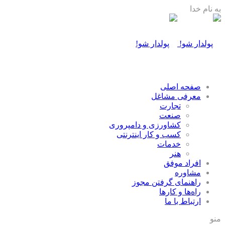
به نام خدا
صفحه اصلی
معرفی مشاغل
تجارت
صنعت
كشاورزی و دامپروری
كسب و كار اينترنتی
خدمات
هنر
افراد موفق
مشاوره
راهنمای گرفتن مجوز
راه‌ها و كارها
ارتباط با ما
منو