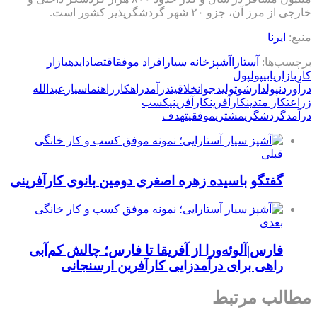
خارجی از مرز آن، جزو ۲۰ شهر گردشگرپذیر کشور است.
منبع:
ایرنا
برچسب‌ها:
آستارا
آشپزخانه سیار
افراد موفق
اقتصاد
ایده
بازار
کار
بازاریابی
پول
پول
درآوردن
پولدارشو
تولید
جوان
خلاقیت
درآمد
راهکار
راهنما
سیار
عبدالله
زراعتکار متدین
کارآفرین
کارآفرینی
کسب
درآمد
گردشگری
مشتری
موفقیت
هدف
قبلی
گفتگو باسیده زهره اصغری دومین بانوی کارآفرینی
بعدی
فارس|آلوئه‌ورا از آفریقا تا فارس؛ چالش کم‌آبی
راهی برای درآمدزایی کارآفرین ارسنجانی
مطالب مرتبط