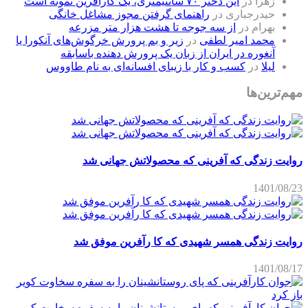
زهرا
در
این دختر ۷۰ سانتیمتری، یک کارآفرین نمونه است
حیدرجباری
در
راهنمای گرفتن مجوز مشاغل خانگی
بهرام
در
از سه جوجه تا هشت هزار متر مزرعه
محمد امیر لطفی
در
زیر و بم پرورش خرگوش‌های آنکورا یا
آنغوره در ایران از زبان یک پرورش دهنده باسابقه
لیلا
در
کسب و کار با زیبای افسانه‌ای به نام طاووس
مهم‌ترین‌ها
روایت زندگی که آفرینی که محصولاتش جهانی شد
1401/08/23
روایت زندگی همسر شهیدی که کا رآفرین موفق شد
1401/08/17