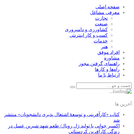
صفحه اصلی
معرفی مشاغل
تجارت
صنعت
كشاورزی و دامپروری
كسب و كار اينترنتی
خدمات
هنر
افراد موفق
مشاوره
راهنمای گرفتن مجوز
راه‌ها و كارها
ارتباط با ما
آخرین ها
کتاب «کارآفرینی و توسعۀ اشتغال پذیری دانشجویان» منتشر
شد
اکسیر جوانی با تولید ژل رویال/ طعم شهد شیرین عسل‌ در
زندگی کارآفرین کردستانی