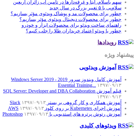
سهم باسلام، ایتا و غرفه‌دارها در تأمین آب زائران اربعین
سلام‌پی با ۵ تغییر بزرگ در سال جدید
چطور برای محصولات مد و پوشاک ویدئوی مؤثر بسازیم؟
چطور برای محصولات دیجیتال ویدئوی مؤثر بسازیم؟
راهنمای ساخت ویدئو برای محصولات ابزار و خودرو
چطور با ویدئو اعتماد خریداران طلا را جلب کنیم؟
رویدادها
پیشنهاد ویژه
آموزش‌ ویدئویی
آموزش کامل ویندوز سرور 2019 - Windows Server 2019
Essential Training...
۱۳۹۷/۰۹/۱۳
فیلم آموزش SQL Server: Developer and DBA Collaboration
۱۳۹۷/۰۹/۱۳
آموزش همکاری و کار گروهی بر بستر Slack
۱۳۹۷/۰۹/۱۳
آموزش اجرای Kubernetes بر روی کلود AWS
۱۳۹۷/۰۹/۱۳
آموزش رتوش پرتره های استدیویی با Photoshop
۱۳۹۷/۰۹/۱۳
ویدئوهای کلیدی