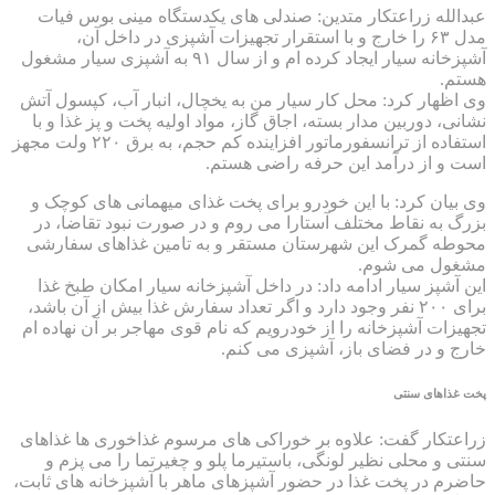
عبدالله زراعتکار متدین: صندلی های یکدستگاه مینی بوس فیات
مدل ۶۳ را خارج و با استقرار تجهیزات آشپزی در داخل آن،
آشپزخانه سیار ایجاد کرده ام و از سال ۹۱ به آشپزی سیار مشغول
هستم.
وی اظهار کرد: محل کار سیار من به یخچال، انبار آب، کپسول آتش
نشانی، دوربین مدار بسته، اجاق گاز، مواد اولیه پخت و پز غذا و با
استفاده از ترانسفورماتور افزاینده کم حجم، به برق ۲۲۰ ولت مجهز
است و از درآمد این حرفه راضی هستم.
وی بیان کرد: با این خودرو برای پخت غذای میهمانی های کوچک و
بزرگ به نقاط مختلف آستارا می روم و در صورت نبود تقاضا، در
محوطه گمرک این شهرستان مستقر و به تامین غذاهای سفارشی
مشغول می شوم.
این آشپز سیار ادامه داد: در داخل آشپزخانه سیار امکان طبخ غذا
برای ۲۰۰ نفر وجود دارد و اگر تعداد سفارش غذا بیش از آن باشد،
تجهیزات آشپزخانه را از خودرویم که نام قوی مهاجر بر آن نهاده ام
خارج و در فضای باز، آشپزی می کنم.
پخت غذاهای سنتی
زراعتکار گفت: علاوه بر خوراکی های مرسوم غذاخوری ها غذاهای
سنتی و محلی نظیر لونگی، باستیرما پلو و چغیرتما را می پزم و
حاضرم در پخت غذا در حضور آشپزهای ماهر با آشپزخانه های ثابت،