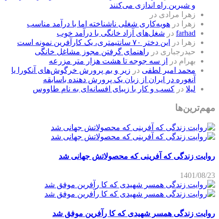
و شیرین راه اندازی می‌کنند
زهرا مرادی
در
زهرا
در
هویه‌کاری شغلی ناشناخته اما با درآمد مناسب
farhad
در
شغل‌های آزاد خانگی با درآمد خوب
زهرا
در
این دختر ۷۰ سانتیمتری، یک کارآفرین نمونه است
حیدرجباری
در
راهنمای گرفتن مجوز مشاغل خانگی
بهرام
در
از سه جوجه تا هشت هزار متر مزرعه
محمد امیر لطفی
در
زیر و بم پرورش خرگوش‌های آنکورا یا
آنغوره در ایران از زبان یک پرورش دهنده باسابقه
لیلا
در
کسب و کار با زیبای افسانه‌ای به نام طاووس
مهم‌ترین‌ها
روایت زندگی که آفرینی که محصولاتش جهانی شد
1401/08/23
روایت زندگی همسر شهیدی که کا رآفرین موفق شد