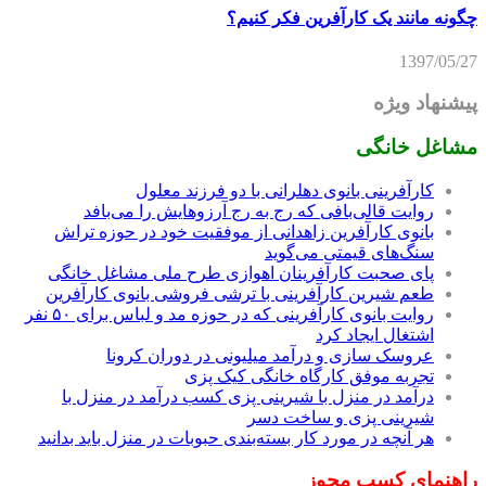
چگونه مانند یک کارآفرین فکر کنیم؟
1397/05/27
پیشنهاد ویژه
مشاغل خانگی
کارآفرینی بانوی دهلرانی با دو فرزند معلول
روایت قالی‌بافی که رج به رج آرزوهایش را می‌بافد
بانوی کارآفرین زاهدانی از موفقیت خود در حوزه تراش
سنگ‌های قیمتی می‌گوید
پای صحبت کارآفرینان اهوازی طرح ملی مشاغل خانگی
طعم شیرین کارآفرینی با ترشی فروشی بانوی کارآفرین
روایت بانوی کارآفرینی که در حوزه مد و لباس برای ۵۰ نفر
اشتغال ایجاد کرد
عروسک سازی و درآمد میلیونی در دوران کرونا
تجربه موفق کارگاه خانگی کیک پزی
درآمد در منزل با شیرینی پزی کسب درآمد در منزل با
شیرینی پزی و ساخت دسر
هر آنچه در مورد کار بسته‌بندی حبوبات در منزل باید بدانید
راهنمای کسب مجوز