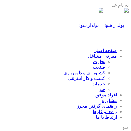
به نام خدا
صفحه اصلی
معرفی مشاغل
تجارت
صنعت
كشاورزی و دامپروری
كسب و كار اينترنتی
خدمات
هنر
افراد موفق
مشاوره
راهنمای گرفتن مجوز
راه‌ها و كارها
ارتباط با ما
منو