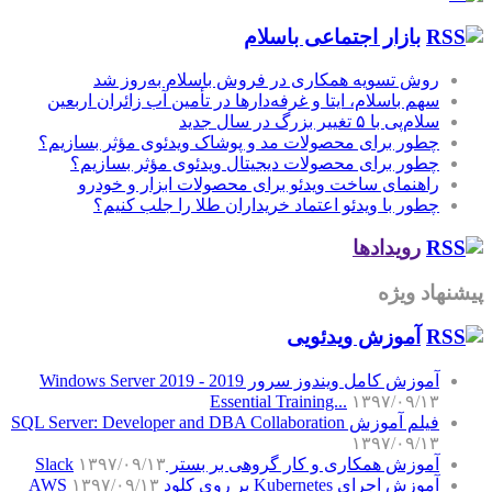
بازار اجتماعی باسلام
روش تسویه همکاری در فروش باسلام به‌روز شد
سهم باسلام، ایتا و غرفه‌دارها در تأمین آب زائران اربعین
سلام‌پی با ۵ تغییر بزرگ در سال جدید
چطور برای محصولات مد و پوشاک ویدئوی مؤثر بسازیم؟
چطور برای محصولات دیجیتال ویدئوی مؤثر بسازیم؟
راهنمای ساخت ویدئو برای محصولات ابزار و خودرو
چطور با ویدئو اعتماد خریداران طلا را جلب کنیم؟
رویدادها
پیشنهاد ویژه
آموزش‌ ویدئویی
آموزش کامل ویندوز سرور 2019 - Windows Server 2019
Essential Training...
۱۳۹۷/۰۹/۱۳
فیلم آموزش SQL Server: Developer and DBA Collaboration
۱۳۹۷/۰۹/۱۳
آموزش همکاری و کار گروهی بر بستر Slack
۱۳۹۷/۰۹/۱۳
آموزش اجرای Kubernetes بر روی کلود AWS
۱۳۹۷/۰۹/۱۳