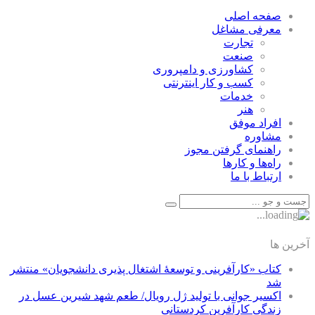
صفحه اصلی
معرفی مشاغل
تجارت
صنعت
كشاورزی و دامپروری
كسب و كار اينترنتی
خدمات
هنر
افراد موفق
مشاوره
راهنمای گرفتن مجوز
راه‌ها و كارها
ارتباط با ما
آخرین ها
کتاب «کارآفرینی و توسعۀ اشتغال پذیری دانشجویان» منتشر
شد
اکسیر جوانی با تولید ژل رویال/ طعم شهد شیرین عسل‌ در
زندگی کارآفرین کردستانی