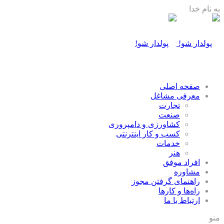
به نام خدا
صفحه اصلی
معرفی مشاغل
تجارت
صنعت
كشاورزی و دامپروری
كسب و كار اينترنتی
خدمات
هنر
افراد موفق
مشاوره
راهنمای گرفتن مجوز
راه‌ها و كارها
ارتباط با ما
منو