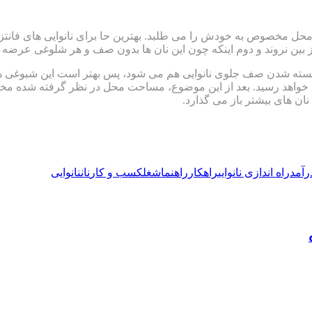
یی محل مخصوص به خودش را می طلبد. بهترین حا برای نانوایی های فانت
ز بین نروند و دوم اینکه چون این نان ها بدون صف و هر شلوغی عرضه 
سته شدن صف جلوی نانوایی هم می شود، پس بهتر است این شبوغی ها د
 خواهد رسید. بعد از این موضوع، مساحت محل در نظر گرفته شده مخصو
ن های بیشتر باز می گذارد.
رآمد
راه اندازی نانوایی
راهکار
راهنما
شغل
كسب و كار
نان
نانوایی