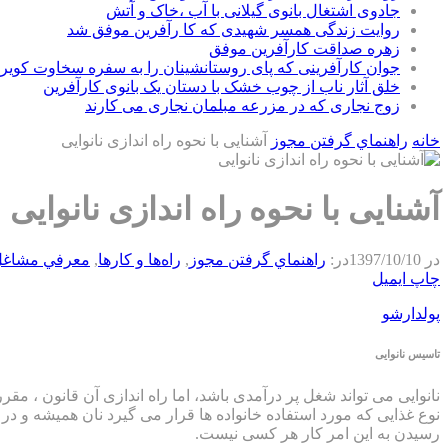
جادوی اشتغال بانوی گیلانی با آب ،خاک و آتش
روایت زندگی همسر شهیدی که کا رآفرین موفق شد
زهره صداقت کارآفرین موفق
جوان کارآفرینی که پای روستانشینان را به سفره سخاوت کویر ب
خلق آثار ناب از چوب خشک با دستان یک بانوی کارآفرین
زوج نجاری که در مزرعه مبلمان نجاری می کارند
خانه
راهنماي گرفتن مجوز
آشنایی با نحوه راه اندازی نانوایی
آشنایی با نحوه راه اندازی نانوایی
در
1397/10/10
در:
راهنماي گرفتن مجوز
,
راه‌ها و كارها
,
معرفي مشاغ
چاپ
ایمیل
پولدارشو
تاسیس نانوایی
نانوایی می تواند شغل پر درآمدی باشد، اما راه اندازی آن قانون ، مقر
نوع غذایی که مورد استفاده خانواده ها قرار می گیرد نان همیشه و 
رسیدن به این امر کار هر کسی نیست.