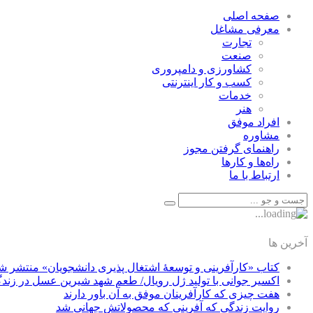
صفحه اصلی
معرفی مشاغل
تجارت
صنعت
كشاورزی و دامپروری
كسب و كار اينترنتی
خدمات
هنر
افراد موفق
مشاوره
راهنمای گرفتن مجوز
راه‌ها و كارها
ارتباط با ما
آخرین ها
کتاب «کارآفرینی و توسعۀ اشتغال پذیری دانشجویان» منتشر ش
اکسیر جوانی با تولید ژل رویال/ طعم شهد شیرین عسل‌ در زند
هفت چیزی که کارآفرینان موفق به آن باور دارند
روایت زندگی که آفرینی که محصولاتش جهانی شد