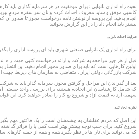
نحوه راه اندازی نانوایی :
برای موفقیت در هر سرمایه گذاری باید کارهای
کاسبی موفق و شاید معروف احداث کرده و نان سر سفره مردم ببرید. 
انجام بدهید. این پروسه از نوشتن نامه درخواست مجوز تا صدور آن ک
بیشتر باید انجام داد را در این گزارش بخوانید.
شرایط احداث نانوایی
برای راه اندازی یک نانوایی صنعتی شهری باید ای پروسه اداری را بگذرا
قبل از هز چیز مراجعه به شرکت و ارائه درخواست کتبی جهت راه ان
اولین کارهایی است که باید برای صدور مجوز انجام دهید. این انتظار
شرکت بازرگانی دولتی ایران، متقاضی به سازمان های ذیربط جهت ا
بعد از گذراندن این مراحل و گرفتن مجوز، سرمایه گذار باید به شرکت 
که شامل کارشناسان این اتحادیه هستند، برای بررسی واحد صنعتی آم
سهمیه آرد به قیمت آزاد و شروع بع کار را صادر خواهند کرد. این قوانین
تفاوت ایجاد کنید
این اصل که مردم عقلشان به چشمشان است را یک فاکتور مهم بگیرید. ه
شروع کنید. برای جلب توجه بیشتر بهتر است کمی پا را فراتر گذاشته و
که می توانید برای نان ها در نظر بگیرد همه و همه از جمله کارهای ساد