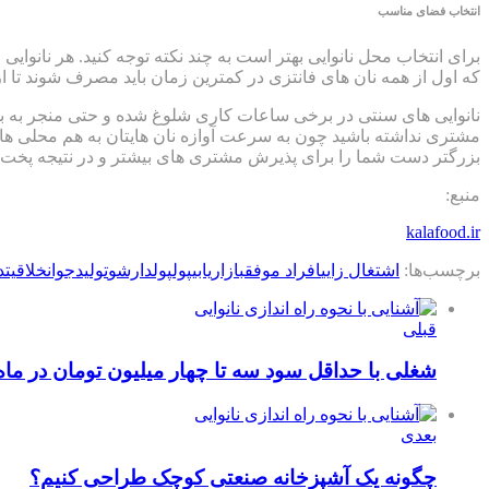
انتخاب فضای مناسب
برای انتخاب محل نانوایی بهتر است به چند نکته توجه کنید. هر نانوا
که اول از همه نان های فانتزی در کمترین زمان باید مصرف شوند تا ا
نانوایی های سنتی در برخی ساعات کاری شلوغ شده و حتی منجر به ب
مشتری نداشته باشید چون به سرعت آوازه نان هایتان به هم محلی ها
بزرگتر دست شما را برای پذیرش مشتری های بیشتر و در نتیجه پخت نا
منبع:
kalafood.ir
برچسب‌ها:
اشتغال زایی
افراد موفق
بازاریابی
پول
پولدارشو
تولید
جوان
خلاقیت
د
قبلی
شغلی با حداقل سود سه تا چهار میلیون تومان در ماه
بعدی
چگونه یک آشپزخانه صنعتی کوچک طراحی کنیم؟