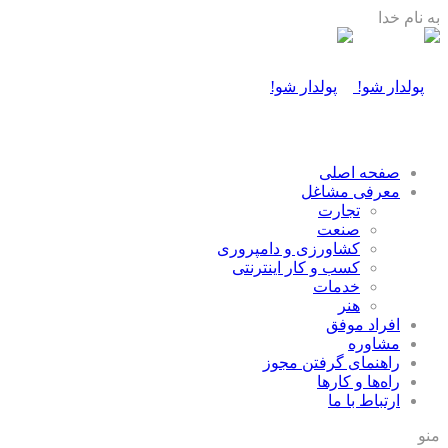
به نام خدا
صفحه اصلی
معرفی مشاغل
تجارت
صنعت
كشاورزی و دامپروری
كسب و كار اينترنتی
خدمات
هنر
افراد موفق
مشاوره
راهنمای گرفتن مجوز
راه‌ها و كارها
ارتباط با ما
منو