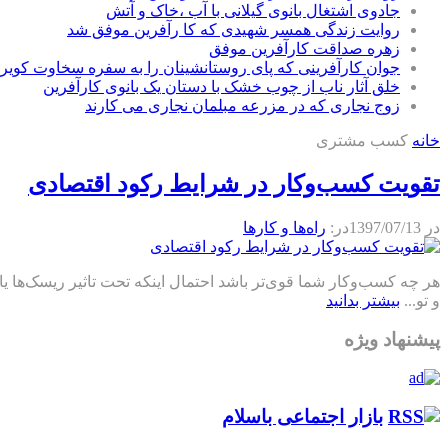
جادوی اشتغال بانوی گیلانی با آب ،خاک و آتش
روایت زندگی همسر شهیدی که کا رآفرین موفق شد
زهره صداقت کارآفرین موفق
جوان کارآفرینی که پای روستانشینان را به سفره سخاوت کویر ب
خلق آثار ناب از چوب خشک با دستان یک بانوی کارآفرین
زوج نجاری که در مزرعه مبلمان نجاری می کارند
خانه
کسب مشتری
تقویت کسب‌وکار در شرایط رکود اقتصادی
در
1397/07/13
در:
راه‌ها و كارها
هر چه کسب‌وکار شما قوی‌تر باشد احتمال اینکه تحت تاثیر ریسک‌ها 
و تو...
بیشتر بدانید
پیشنهاد ویژه
بازار اجتماعی باسلام