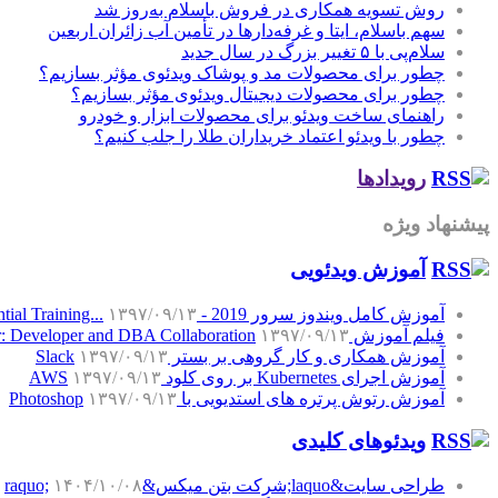
روش تسویه همکاری در فروش باسلام به‌روز شد
سهم باسلام، ایتا و غرفه‌دارها در تأمین آب زائران اربعین
سلام‌پی با ۵ تغییر بزرگ در سال جدید
چطور برای محصولات مد و پوشاک ویدئوی مؤثر بسازیم؟
چطور برای محصولات دیجیتال ویدئوی مؤثر بسازیم؟
راهنمای ساخت ویدئو برای محصولات ابزار و خودرو
چطور با ویدئو اعتماد خریداران طلا را جلب کنیم؟
رویدادها
پیشنهاد ویژه
آموزش‌ ویدئویی
آموزش کامل ویندوز سرور 2019 - Windows Server 2019 Essential Training...
۱۳۹۷/۰۹/۱۳
فیلم آموزش SQL Server: Developer and DBA Collaboration
۱۳۹۷/۰۹/۱۳
آموزش همکاری و کار گروهی بر بستر Slack
۱۳۹۷/۰۹/۱۳
آموزش اجرای Kubernetes بر روی کلود AWS
۱۳۹۷/۰۹/۱۳
آموزش رتوش پرتره های استدیویی با Photoshop
۱۳۹۷/۰۹/۱۳
ویدئوهای کلیدی
طراحی سایت&laquo;شرکت بتن میکس&raquo;
۱۴۰۴/۱۰/۰۸