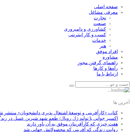
صفحه اصلی
معرفی مشاغل
تجارت
صنعت
كشاورزی و دامپروری
كسب و كار اينترنتی
خدمات
هنر
افراد موفق
مشاوره
راهنمای گرفتن مجوز
راه‌ها و كارها
ارتباط با ما
آخرین ها
کتاب «کارآفرینی و توسعۀ اشتغال پذیری دانشجویان» منتشر ش
اکسیر جوانی با تولید ژل رویال/ طعم شهد شیرین عسل‌ در زند
هفت چیزی که کارآفرینان موفق به آن باور دارند
روایت زندگی که آفرینی که محصولاتش جهانی شد