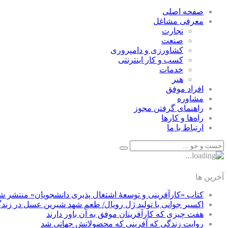
صفحه اصلی
معرفی مشاغل
تجارت
صنعت
كشاورزی و دامپروری
كسب و كار اينترنتی
خدمات
هنر
افراد موفق
مشاوره
راهنمای گرفتن مجوز
راه‌ها و كارها
ارتباط با ما
آخرین ها
کتاب «کارآفرینی و توسعۀ اشتغال پذیری دانشجویان» منتشر ش
اکسیر جوانی با تولید ژل رویال/ طعم شهد شیرین عسل‌ در زند
هفت چیزی که کارآفرینان موفق به آن باور دارند
روایت زندگی که آفرینی که محصولاتش جهانی شد