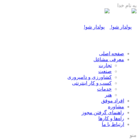
به نام خدا
صفحه اصلی
معرفی مشاغل
تجارت
صنعت
كشاورزی و دامپروری
كسب و كار اينترنتی
خدمات
هنر
افراد موفق
مشاوره
راهنمای گرفتن مجوز
راه‌ها و كارها
ارتباط با ما
منو