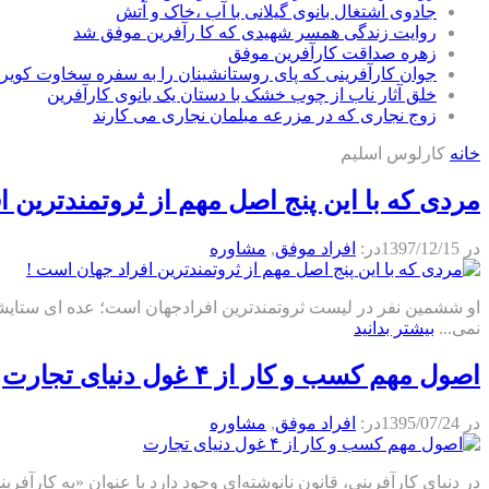
جادوی اشتغال بانوی گیلانی با آب ،خاک و آتش
روایت زندگی همسر شهیدی که کا رآفرین موفق شد
زهره صداقت کارآفرین موفق
جوان کارآفرینی که پای روستانشینان را به سفره سخاوت کویر ب
خلق آثار ناب از چوب خشک با دستان یک بانوی کارآفرین
زوج نجاری که در مزرعه مبلمان نجاری می کارند
خانه
کارلوس اسلیم
مردی که با این پنج اصل مهم از ثروتمندترین 
در
1397/12/15
در:
افراد موفق
,
مشاوره
او ششمین نفر در لیست ثروتمندترین افرادجهان است؛ عده ای ستایشش م
نمی...
بیشتر بدانید
اصول مهم کسب و کار از ۴ غول دنیای تجارت
در
1395/07/24
در:
افراد موفق
,
مشاوره
در دنیای کارآفرینی، قانون نانوشته‌ای وجود دارد با عنوان «به کارآفر