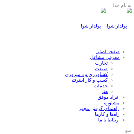
به نام خدا
صفحه اصلی
معرفی مشاغل
تجارت
صنعت
كشاورزی و دامپروری
كسب و كار اينترنتی
خدمات
هنر
افراد موفق
مشاوره
راهنمای گرفتن مجوز
راه‌ها و كارها
ارتباط با ما
منو