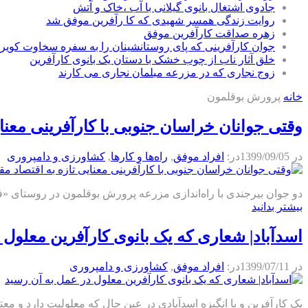
جادوی اشتغال بانوی گیلانی با آب ،خاک و آتش
روایت زندگی همسر شهیدی که کا رآفرین موفق شد
زهره صداقت کارآفرین موفق
جوان کارآفرینی که پای روستانشینان را به سفره سخاوت کویر ب
خلق آثار ناب از چوب خشک با دستان یک بانوی کارآفرین
زوج نجاری که در مزرعه مبلمان نجاری می کارند
خانه
پرورش بوقلمون
وقتی جوانان خراسان جنوبی با کارآفرینی معنا
در
1399/09/05
در:
افراد موفق
,
راه‌ها و كارها
,
كشاورزی و دامپروری
دو جوان بیرجندی با راه‌اندازی مزرعه پرورش بوقلمون در روستای «فال»
بیشتر بدانید
اسدآباد| شعاری که یک بانوی کارآفرین معلول 
در
1399/07/11
در:
افراد موفق
,
كشاورزی و دامپروری
یک کارآفرین و با انگیزه اسدآبادی در عین حال که معلولیت دارد و معت