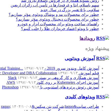
روش تسویه همکاری در فروش باسلام به‌روز شد
سهم باسلام، ایتا و غرفه‌دارها در تأمین آب زائران اربعین
سلام‌پی با ۵ تغییر بزرگ در سال جدید
چطور برای محصولات مد و پوشاک ویدئوی مؤثر بسازیم؟
چطور برای محصولات دیجیتال ویدئوی مؤثر بسازیم؟
راهنمای ساخت ویدئو برای محصولات ابزار و خودرو
چطور با ویدئو اعتماد خریداران طلا را جلب کنیم؟
رویدادها
پیشنهاد ویژه
آموزش‌ ویدئویی
آموزش کامل ویندوز سرور 2019 - Windows Server 2019 Essential Training...
۱۳۹۷/۰۹/۱۳
فیلم آموزش SQL Server: Developer and DBA Collaboration
۱۳۹۷/۰۹/۱۳
آموزش همکاری و کار گروهی بر بستر Slack
۱۳۹۷/۰۹/۱۳
آموزش اجرای Kubernetes بر روی کلود AWS
۱۳۹۷/۰۹/۱۳
آموزش رتوش پرتره های استدیویی با Photoshop
۱۳۹۷/۰۹/۱۳
ویدئوهای کلیدی
طراحی سایت&laquo;شرکت بتن میکس&raquo;
۱۴۰۴/۱۰/۰۸