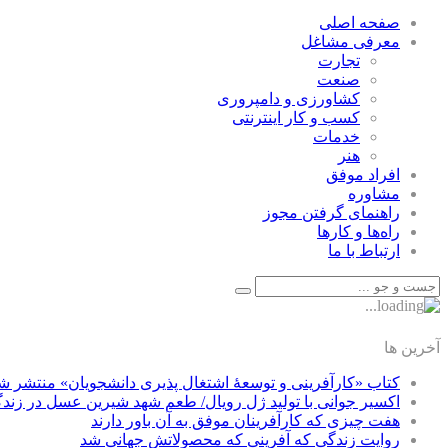
صفحه اصلی
معرفی مشاغل
تجارت
صنعت
كشاورزی و دامپروری
كسب و كار اينترنتی
خدمات
هنر
افراد موفق
مشاوره
راهنمای گرفتن مجوز
راه‌ها و كارها
ارتباط با ما
آخرین ها
کتاب «کارآفرینی و توسعۀ اشتغال پذیری دانشجویان» منتشر ش
اکسیر جوانی با تولید ژل رویال/ طعم شهد شیرین عسل‌ در زند
هفت چیزی که کارآفرینان موفق به آن باور دارند
روایت زندگی که آفرینی که محصولاتش جهانی شد