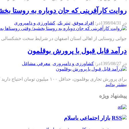
روایت کارآفرینی که جان دوباره به روستا بخش
در
1398/04/31
در:
افراد موفق
,
تيتر يك
,
كشاورزی و دامپروری
جوانی روستایی از اهالی استان اصفهان در شرایط سخت خشکسالی روستا با کارآفرینی م
درآمد قابل قبول با پرورش بوقلمون
در
1395/08/27
در:
كشاورزی و دامپروری
,
معرفي مشاغل
برای پرورش تجاری بوقلمون، حداقل ۱۰۰ میلیون تومان احتیاج دارید که حدود ۲۰ میلیون آن خرج بوقلمون‌های مولد می‌شود. بقیه این پول صرف گرفتن محلی حداقل ۴۰۰ متری برای پرورش ماکیان می‌شود.
بیشتر بدانید
پیشنهاد ویژه
بازار اجتماعی باسلام