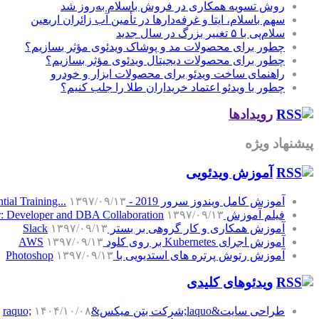
روش تسویه همکاری در فروش باسلام به‌روز شد
سهم باسلام، ایتا و غرفه‌دارها در تأمین آب زائران اربعین
سلام‌پی با ۵ تغییر بزرگ در سال جدید
چطور برای محصولات مد و پوشاک ویدئوی مؤثر بسازیم؟
چطور برای محصولات دیجیتال ویدئوی مؤثر بسازیم؟
راهنمای ساخت ویدئو برای محصولات ابزار و خودرو
چطور با ویدئو اعتماد خریداران طلا را جلب کنیم؟
رویدادها
پیشنهاد ویژه
آموزش‌ ویدئویی
آموزش کامل ویندوز سرور 2019 - Windows Server 2019 Essential Training...
۱۳۹۷/۰۹/۱۳
فیلم آموزش SQL Server: Developer and DBA Collaboration
۱۳۹۷/۰۹/۱۳
آموزش همکاری و کار گروهی بر بستر Slack
۱۳۹۷/۰۹/۱۳
آموزش اجرای Kubernetes بر روی کلود AWS
۱۳۹۷/۰۹/۱۳
آموزش رتوش پرتره های استدیویی با Photoshop
۱۳۹۷/۰۹/۱۳
ویدئوهای کلیدی
طراحی سایت&laquo;شرکت بتن میکس&raquo;
۱۴۰۴/۱۰/۰۸