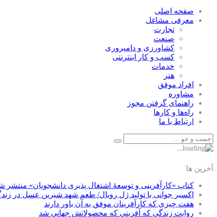
صفحه اصلی
معرفی مشاغل
تجارت
صنعت
كشاورزی و دامپروری
كسب و كار اينترنتی
خدمات
هنر
افراد موفق
مشاوره
راهنمای گرفتن مجوز
راه‌ها و كارها
ارتباط با ما
آخرین ها
کتاب «کارآفرینی و توسعۀ اشتغال پذیری دانشجویان» منتشر ش
اکسیر جوانی با تولید ژل رویال/ طعم شهد شیرین عسل‌ در زند
هفت چیزی که کارآفرینان موفق به آن باور دارند
روایت زندگی که آفرینی که محصولاتش جهانی شد