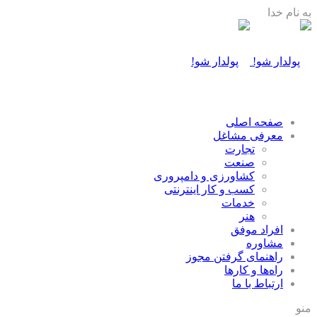
به نام خدا
صفحه اصلی
معرفی مشاغل
تجارت
صنعت
كشاورزی و دامپروری
كسب و كار اينترنتی
خدمات
هنر
افراد موفق
مشاوره
راهنمای گرفتن مجوز
راه‌ها و كارها
ارتباط با ما
منو