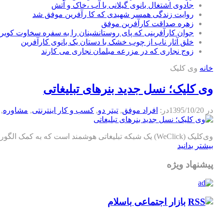
جادوی اشتغال بانوی گیلانی با آب ،خاک و آتش
روایت زندگی همسر شهیدی که کا رآفرین موفق شد
زهره صداقت کارآفرین موفق
جوان کارآفرینی که پای روستانشینان را به سفره سخاوت کویر ب
خلق آثار ناب از چوب خشک با دستان یک بانوی کارآفرین
زوج نجاری که در مزرعه مبلمان نجاری می کارند
خانه
وی کلیک
وی کلیک؛ نسل جدید بنرهای تبلیغاتی
در
1395/10/20
در:
افراد موفق
,
تیتر دو
,
كسب و كار اينترنتی
,
مشاوره
,
وی‌کلیک (WeClick) یک شبکه تبلیغاتی هوشمند است که به کمک الگوریتم‌های هوش‌مصنوعی، رفتار کاربران را تحلیل می‌کند و به این طریق توانایی بهینه‌سازی تبلیغات از لحاظ هزینه و عملکرد را دارا است.
بیشتر بدانید
پیشنهاد ویژه
بازار اجتماعی باسلام