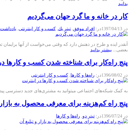
بدانید
کار در خانه‌ و ما گرد جهان می‌گردیم
در
1397/04/13
در:
افراد موفق
,
تيتر يك
,
كسب و كار اينترنتی
,
يادداشت 
آنقدر ایده و طرح در ذهنش دارد که وقتی می‌خواست از آنها برایمان ت
بعضی...
بیشتر بدانید
پنج راه‌کار برای شناخته شدن کسب و کارها در
در
1396/08/02
در:
راه‌ها و كارها
,
كسب و كار اينترنتی
به کمک شبکه‌های اجتماعی میتوانید به مشتری‌های جدید دسترسی پید
پنج راه کم‌هزینه برای معرفی محصول به بازار و
در
1396/07/24
در:
تیتر دو
,
راه‌ها و كارها