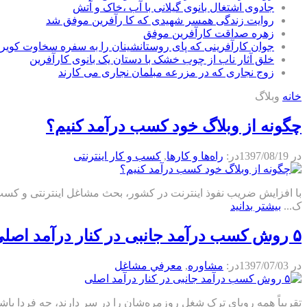
جادوی اشتغال بانوی گیلانی با آب ،خاک و آتش
روایت زندگی همسر شهیدی که کا رآفرین موفق شد
زهره صداقت کارآفرین موفق
جوان کارآفرینی که پای روستانشینان را به سفره سخاوت کویر ب
خلق آثار ناب از چوب خشک با دستان یک بانوی کارآفرین
زوج نجاری که در مزرعه مبلمان نجاری می کارند
خانه
وبلاگ
چگونه از وبلاگ خود کسب درآمد کنیم؟
در
1397/08/19
در:
راه‌ها و كارها
,
كسب و كار اينترنتی
با افزایش ضریب نفوذ اینترنت در کشور، بحث مشاغل اینترنتی و کسب د
ک...
بیشتر بدانید
۵ روش کسب درآمد جانبی در کنار درآمد اصلی
در
1397/07/03
در:
مشاوره
,
معرفي مشاغل
تقریباً همه رویای ترک شغل روزمره‌شان را در سر دارند، چه فردا باشد، 