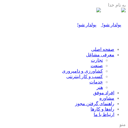
به نام خدا
صفحه اصلی
معرفی مشاغل
تجارت
صنعت
كشاورزی و دامپروری
كسب و كار اينترنتی
خدمات
هنر
افراد موفق
مشاوره
راهنمای گرفتن مجوز
راه‌ها و كارها
ارتباط با ما
منو