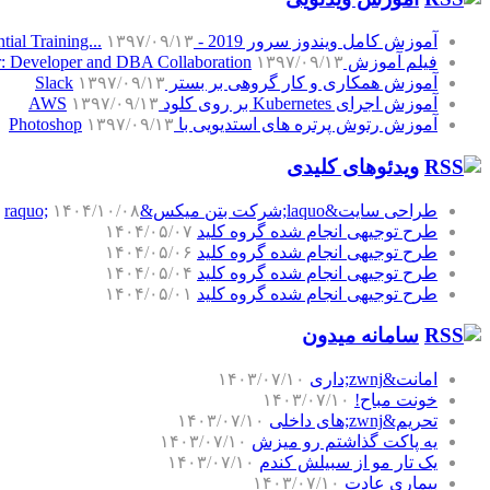
آموزش کامل ویندوز سرور 2019 - Windows Server 2019 Essential Training...
۱۳۹۷/۰۹/۱۳
فیلم آموزش SQL Server: Developer and DBA Collaboration
۱۳۹۷/۰۹/۱۳
آموزش همکاری و کار گروهی بر بستر Slack
۱۳۹۷/۰۹/۱۳
آموزش اجرای Kubernetes بر روی کلود AWS
۱۳۹۷/۰۹/۱۳
آموزش رتوش پرتره های استدیویی با Photoshop
۱۳۹۷/۰۹/۱۳
ویدئوهای کلیدی
طراحی سایت&laquo;شرکت بتن میکس&raquo;
۱۴۰۴/۱۰/۰۸
طرح توجیهی انجام شده گروه کلید
۱۴۰۴/۰۵/۰۷
طرح توجیهی انجام شده گروه کلید
۱۴۰۴/۰۵/۰۶
طرح توجیهی انجام شده گروه کلید
۱۴۰۴/۰۵/۰۴
طرح توجیهی انجام شده گروه کلید
۱۴۰۴/۰۵/۰۱
سامانه میدون
امانت&zwnj;داری
۱۴۰۳/۰۷/۱۰
خونت مباح!
۱۴۰۳/۰۷/۱۰
تحریم&zwnj;های داخلی
۱۴۰۳/۰۷/۱۰
یه پاکت گذاشتم رو میزش
۱۴۰۳/۰۷/۱۰
یک تار مو از سبیلش کندم
۱۴۰۳/۰۷/۱۰
بیماری عادت
۱۴۰۳/۰۷/۱۰