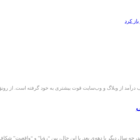
از کرد
رآمد از وبلاگ و وب‌سایت قوت بیشتری به خود گرفته است. از رونق افت
چه سال دیگر یا دهه‌ی بعد. با این حال، بین “رؤیا” و “واقعیت” شکاف بز