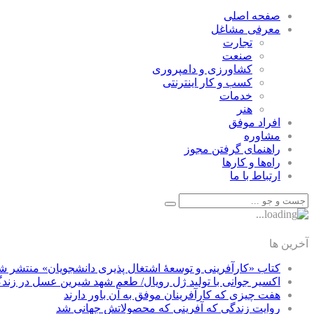
صفحه اصلی
معرفی مشاغل
تجارت
صنعت
كشاورزی و دامپروری
كسب و كار اينترنتی
خدمات
هنر
افراد موفق
مشاوره
راهنمای گرفتن مجوز
راه‌ها و كارها
ارتباط با ما
آخرین ها
کتاب «کارآفرینی و توسعۀ اشتغال پذیری دانشجویان» منتشر ش
اکسیر جوانی با تولید ژل رویال/ طعم شهد شیرین عسل‌ در زند
هفت چیزی که کارآفرینان موفق به آن باور دارند
روایت زندگی که آفرینی که محصولاتش جهانی شد