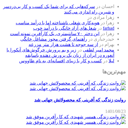
احسان
در
سرکه‌هایی که برای شما یک کسب و کار بی‌دردسر
و شیرین راه اندازی می‌کنند
زهرا مرادی
در
زهرا
در
هویه‌کاری شغلی ناشناخته اما با درآمد مناسب
farhad
در
شغل‌های آزاد خانگی با درآمد خوب
زهرا
در
این دختر ۷۰ سانتیمتری، یک کارآفرین نمونه است
حیدرجباری
در
راهنمای گرفتن مجوز مشاغل خانگی
بهرام
در
از سه جوجه تا هشت هزار متر مزرعه
محمد امیر لطفی
در
زیر و بم پرورش خرگوش‌های آنکورا یا
آنغوره در ایران از زبان یک پرورش دهنده باسابقه
لیلا
در
کسب و کار با زیبای افسانه‌ای به نام طاووس
مهم‌ترین‌ها
روایت زندگی که آفرینی که محصولاتش جهانی شد
1401/08/23