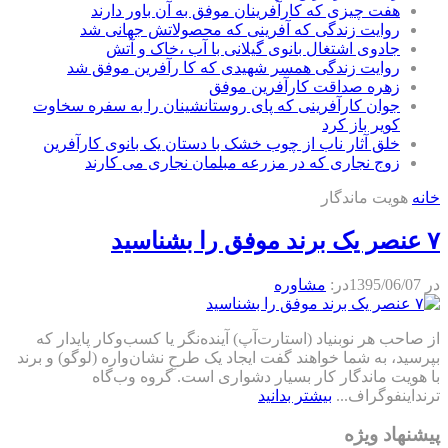
هفت چیزی که کارآفرینان موفق به آن باور دارند
روایت زندگی که آفرینی که محصولاتش جهانی شد
جادوی اشتغال بانوی گیلانی با آب ،خاک و آتش
روایت زندگی همسر شهیدی که کا رآفرین موفق شد
زهره صداقت کارآفرین موفق
جوان کارآفرینی که پای روستانشینان را به سفره سخاوت
کویر باز کرد
خلق آثار ناب از چوب خشک با دستان یک بانوی کارآفرین
زوج نجاری که در مزرعه مبلمان نجاری می کارند
خانه
هویت ماندگار
۷ عنصر یک برند موفق را بشناسید
در
1395/06/07
در:
مشاوره
از صاحب هر نوبنیاد (استارت‌آپ) آینده‌نگر یا کسب‌وکار پایدار که
بپرسید، به شما خواهند گفت ایجاد یک طرحِ نشان‌واره (لوگو) و برند
با هویت ماندگار کار بسیار دشواری است. گروه وب‌گاه
ترنداینفوگراف...
بیشتر بدانید
پیشنهاد ویژه