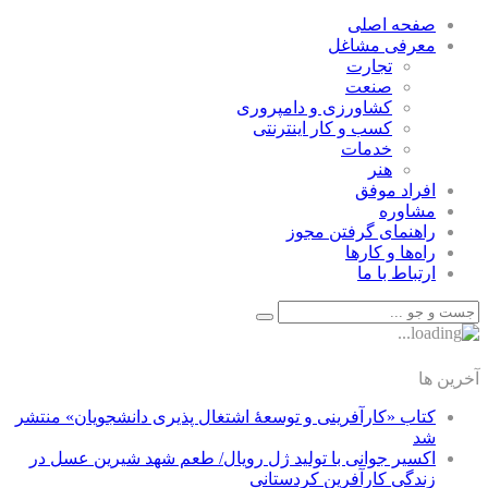
صفحه اصلی
معرفی مشاغل
تجارت
صنعت
كشاورزی و دامپروری
كسب و كار اينترنتی
خدمات
هنر
افراد موفق
مشاوره
راهنمای گرفتن مجوز
راه‌ها و كارها
ارتباط با ما
آخرین ها
کتاب «کارآفرینی و توسعۀ اشتغال پذیری دانشجویان» منتشر
شد
اکسیر جوانی با تولید ژل رویال/ طعم شهد شیرین عسل‌ در
زندگی کارآفرین کردستانی