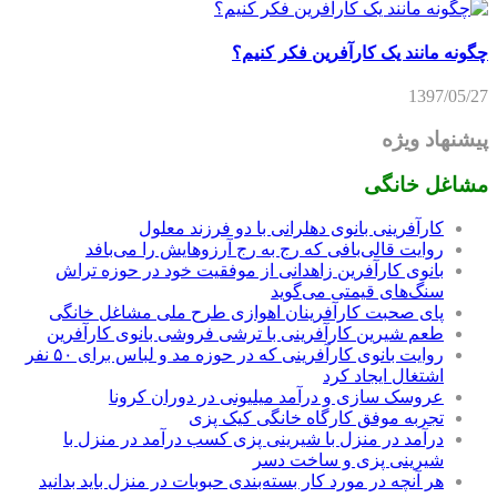
چگونه مانند یک کارآفرین فکر کنیم؟
1397/05/27
پیشنهاد ویژه
مشاغل خانگی
کارآفرینی بانوی دهلرانی با دو فرزند معلول
روایت قالی‌بافی که رج به رج آرزوهایش را می‌بافد
بانوی کارآفرین زاهدانی از موفقیت خود در حوزه تراش
سنگ‌های قیمتی می‌گوید
پای صحبت کارآفرینان اهوازی طرح ملی مشاغل خانگی
طعم شیرین کارآفرینی با ترشی فروشی بانوی کارآفرین
روایت بانوی کارآفرینی که در حوزه مد و لباس برای ۵۰ نفر
اشتغال ایجاد کرد
عروسک سازی و درآمد میلیونی در دوران کرونا
تجربه موفق کارگاه خانگی کیک پزی
درآمد در منزل با شیرینی پزی کسب درآمد در منزل با
شیرینی پزی و ساخت دسر
هر آنچه در مورد کار بسته‌بندی حبوبات در منزل باید بدانید