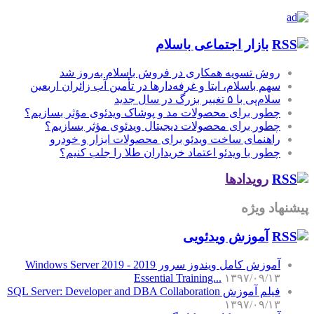
بازار اجتماعی باسلام
روش تسویه همکاری در فروش باسلام به‌روز شد
سهم باسلام، ایتا و غرفه‌دارها در تأمین آب زائران اربعین
سلام‌پی با ۵ تغییر بزرگ در سال جدید
چطور برای محصولات مد و پوشاک ویدئوی مؤثر بسازیم؟
چطور برای محصولات دیجیتال ویدئوی مؤثر بسازیم؟
راهنمای ساخت ویدئو برای محصولات ابزار و خودرو
چطور با ویدئو اعتماد خریداران طلا را جلب کنیم؟
رویدادها
پیشنهاد ویژه
آموزش‌ ویدئویی
آموزش کامل ویندوز سرور 2019 - Windows Server 2019
Essential Training...
۱۳۹۷/۰۹/۱۳
فیلم آموزش SQL Server: Developer and DBA Collaboration
۱۳۹۷/۰۹/۱۳