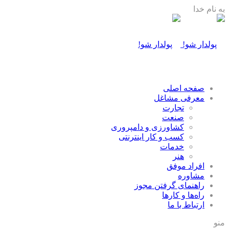
به نام خدا
صفحه اصلی
معرفی مشاغل
تجارت
صنعت
كشاورزی و دامپروری
كسب و كار اينترنتی
خدمات
هنر
افراد موفق
مشاوره
راهنمای گرفتن مجوز
راه‌ها و كارها
ارتباط با ما
منو