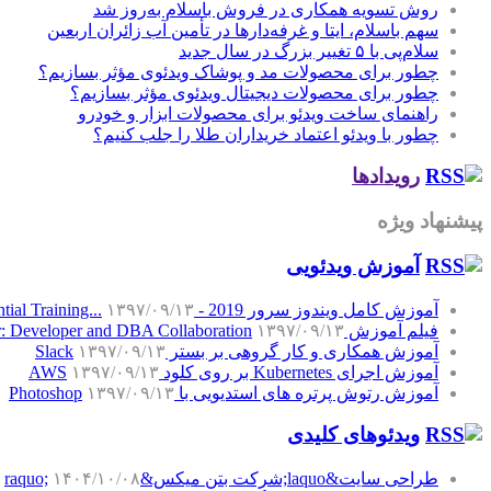
روش تسویه همکاری در فروش باسلام به‌روز شد
سهم باسلام، ایتا و غرفه‌دارها در تأمین آب زائران اربعین
سلام‌پی با ۵ تغییر بزرگ در سال جدید
چطور برای محصولات مد و پوشاک ویدئوی مؤثر بسازیم؟
چطور برای محصولات دیجیتال ویدئوی مؤثر بسازیم؟
راهنمای ساخت ویدئو برای محصولات ابزار و خودرو
چطور با ویدئو اعتماد خریداران طلا را جلب کنیم؟
رویدادها
پیشنهاد ویژه
آموزش‌ ویدئویی
آموزش کامل ویندوز سرور 2019 - Windows Server 2019 Essential Training...
۱۳۹۷/۰۹/۱۳
فیلم آموزش SQL Server: Developer and DBA Collaboration
۱۳۹۷/۰۹/۱۳
آموزش همکاری و کار گروهی بر بستر Slack
۱۳۹۷/۰۹/۱۳
آموزش اجرای Kubernetes بر روی کلود AWS
۱۳۹۷/۰۹/۱۳
آموزش رتوش پرتره های استدیویی با Photoshop
۱۳۹۷/۰۹/۱۳
ویدئوهای کلیدی
طراحی سایت&laquo;شرکت بتن میکس&raquo;
۱۴۰۴/۱۰/۰۸