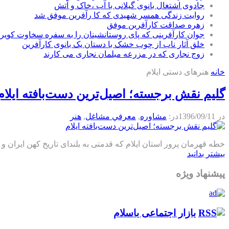
جادوی اشتغال بانوی گیلانی با آب ،خاک و آتش
روایت زندگی همسر شهیدی که کا رآفرین موفق شد
زهره صداقت کارآفرین موفق
جوان کارآفرینی که پای روستانشینان را به سفره سخاوت کویر ب
خلق آثار ناب از چوب خشک با دستان یک بانوی کارآفرین
زوج نجاری که در مزرعه مبلمان نجاری می کارند
خانه
هنرهای دستی ایلام
گلیم نقش برجسته؛ اصیل‌ترین دست‌بافته ایلام
در
1396/09/11
در:
مشاوره
,
معرفي مشاغل
,
هنر
خطه قهرمان پرور استان ایلام که قدمتی به بلندای تاریخ کهن ایران و 
بیشتر بدانید
پیشنهاد ویژه
بازار اجتماعی باسلام