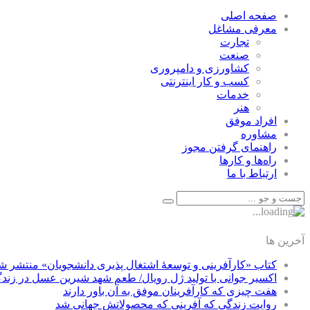
صفحه اصلی
معرفی مشاغل
تجارت
صنعت
كشاورزی و دامپروری
كسب و كار اينترنتی
خدمات
هنر
افراد موفق
مشاوره
راهنمای گرفتن مجوز
راه‌ها و كارها
ارتباط با ما
آخرین ها
کتاب «کارآفرینی و توسعۀ اشتغال پذیری دانشجویان» منتشر ش
اکسیر جوانی با تولید ژل رویال/ طعم شهد شیرین عسل‌ در زند
هفت چیزی که کارآفرینان موفق به آن باور دارند
روایت زندگی که آفرینی که محصولاتش جهانی شد