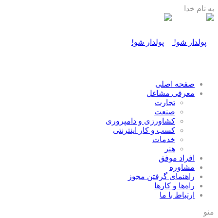
به نام خدا
صفحه اصلی
معرفی مشاغل
تجارت
صنعت
كشاورزی و دامپروری
كسب و كار اينترنتی
خدمات
هنر
افراد موفق
مشاوره
راهنمای گرفتن مجوز
راه‌ها و كارها
ارتباط با ما
منو