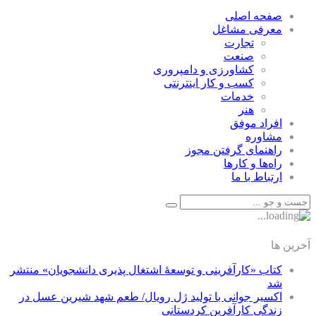
صفحه اصلی
معرفی مشاغل
تجارت
صنعت
كشاورزی و دامپروری
كسب و كار اينترنتی
خدمات
هنر
افراد موفق
مشاوره
راهنمای گرفتن مجوز
راه‌ها و كارها
ارتباط با ما
آخرین ها
کتاب «کارآفرینی و توسعۀ اشتغال پذیری دانشجویان» منتشر
شد
اکسیر جوانی با تولید ژل رویال/ طعم شهد شیرین عسل‌ در
زندگی کارآفرین کردستانی