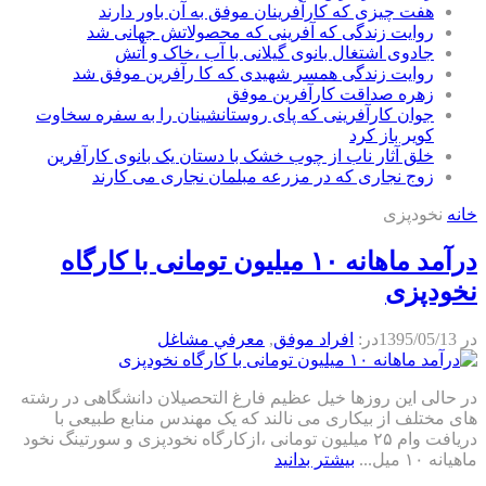
هفت چیزی که کارآفرینان موفق به آن باور دارند
روایت زندگی که آفرینی که محصولاتش جهانی شد
جادوی اشتغال بانوی گیلانی با آب ،خاک و آتش
روایت زندگی همسر شهیدی که کا رآفرین موفق شد
زهره صداقت کارآفرین موفق
جوان کارآفرینی که پای روستانشینان را به سفره سخاوت
کویر باز کرد
خلق آثار ناب از چوب خشک با دستان یک بانوی کارآفرین
زوج نجاری که در مزرعه مبلمان نجاری می کارند
خانه
نخودپزی
درآمد ماهانه ۱۰ میلیون تومانی با کارگاه
نخودپزی
در
1395/05/13
در:
افراد موفق
,
معرفي مشاغل
در حالی این روزها خیل عظیم فارغ التحصیلان دانشگاهی در رشته
های مختلف از بیکاری می نالند که یک مهندس منابع طبیعی با
دریافت وام ۲۵ میلیون تومانی ،ازکارگاه نخودپزی و سورتینگ نخود
ماهیانه ۱۰ میل...
بیشتر بدانید