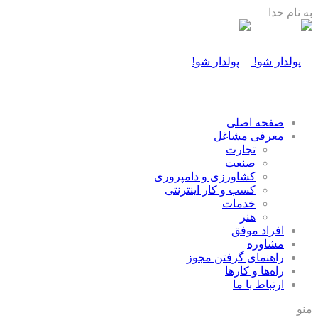
به نام خدا
صفحه اصلی
معرفی مشاغل
تجارت
صنعت
كشاورزی و دامپروری
كسب و كار اينترنتی
خدمات
هنر
افراد موفق
مشاوره
راهنمای گرفتن مجوز
راه‌ها و كارها
ارتباط با ما
منو