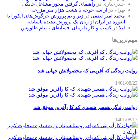
حیدرجباری
در
راهنمای گرفتن مجوز مشاغل خانگی
بهرام
در
از سه جوجه تا هشت هزار متر مزرعه
محمد امیر لطفی
در
زیر و بم پرورش خرگوش‌های آنکورا یا
آنغوره در ایران از زبان یک پرورش دهنده باسابقه
لیلا
در
کسب و کار با زیبای افسانه‌ای به نام طاووس
مهم‌ترین‌ها
روایت زندگی که آفرینی که محصولاتش جهانی شد
1401/08/23
روایت زندگی همسر شهیدی که کا رآفرین موفق شد
1401/08/17