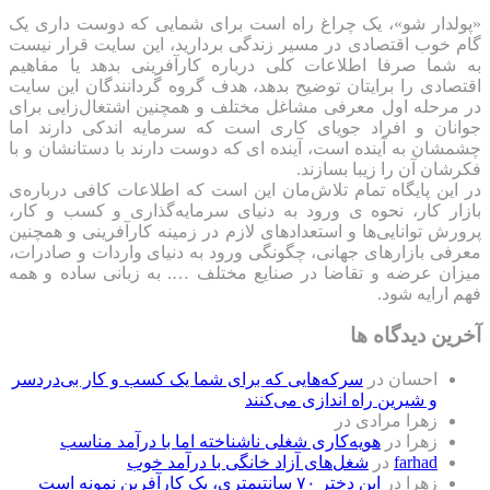
«پولدار شو»، یک چراغ راه است برای شمایی که دوست داری یک
گام خوب اقتصادی در مسیر زندگی بردارید، این سایت قرار نیست
به شما صرفا اطلاعات کلی درباره کارآفرینی بدهد یا مفاهیم
اقتصادی را برایتان توضیح بدهد، هدف گروه گردانندگان این سایت
در مرحله اول معرفی مشاغل مختلف و همچنین اشتغال‌زایی برای
جوانان و افراد جویای کاری است که سرمایه اندکی دارند اما
چشمشان به آینده است، آینده ای که دوست دارند با دستانشان و با
فکرشان آن را زیبا بسازند.
در این پایگاه تمام تلاش‌مان این است که ‌اطلاعات کافی درباره‌ی
بازار کار، نحوه ی ورود به دنیای سرمایه‌گذاری و کسب و کار،
پرورش توانایی‌ها و استعدادهای لازم در زمینه کارآفرینی و همچنین
معرفی بازارهای جهانی، چگونگی ورود به دنیای واردات و صادرات،
میزان عرضه و تقاضا در صنایع مختلف …. به زبانی ساده و همه
فهم ارایه شود.
آخرین دیدگاه ها
احسان
در
سرکه‌هایی که برای شما یک کسب و کار بی‌دردسر
و شیرین راه اندازی می‌کنند
زهرا مرادی
در
زهرا
در
هویه‌کاری شغلی ناشناخته اما با درآمد مناسب
farhad
در
شغل‌های آزاد خانگی با درآمد خوب
زهرا
در
این دختر ۷۰ سانتیمتری، یک کارآفرین نمونه است