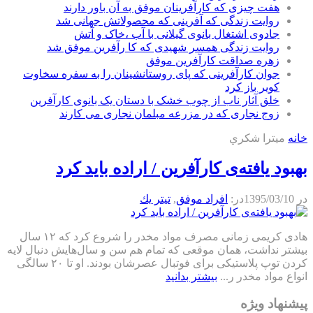
هفت چیزی که کارآفرینان موفق به آن باور دارند
روایت زندگی که آفرینی که محصولاتش جهانی شد
جادوی اشتغال بانوی گیلانی با آب ،خاک و آتش
روایت زندگی همسر شهیدی که کا رآفرین موفق شد
زهره صداقت کارآفرین موفق
جوان کارآفرینی که پای روستانشینان را به سفره سخاوت
کویر باز کرد
خلق آثار ناب از چوب خشک با دستان یک بانوی کارآفرین
زوج نجاری که در مزرعه مبلمان نجاری می کارند
خانه
ميترا شكري
بهبود یافته‌ی کارآفرین / اراده باید کرد
در
1395/03/10
در:
افراد موفق
,
تيتر يك
هادی کریمی زمانی مصرف مواد مخدر را شروع کرد که ۱۲ سال
بیشتر نداشت، همان موقعی که تمام هم سن و سال‌هایش دنبال لایه
کردن توپ پلاستیکی برای فوتبال عصرشان بودند. او تا ۲۰ سالگی
انواع مواد مخدر ر...
بیشتر بدانید
پیشنهاد ویژه