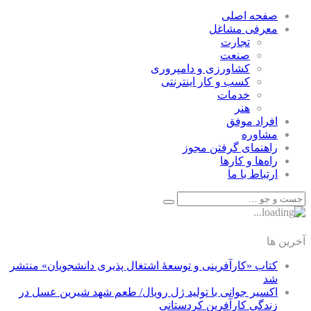
صفحه اصلی
معرفی مشاغل
تجارت
صنعت
كشاورزی و دامپروری
كسب و كار اينترنتی
خدمات
هنر
افراد موفق
مشاوره
راهنمای گرفتن مجوز
راه‌ها و كارها
ارتباط با ما
آخرین ها
کتاب «کارآفرینی و توسعۀ اشتغال پذیری دانشجویان» منتشر
شد
اکسیر جوانی با تولید ژل رویال/ طعم شهد شیرین عسل‌ در
زندگی کارآفرین کردستانی