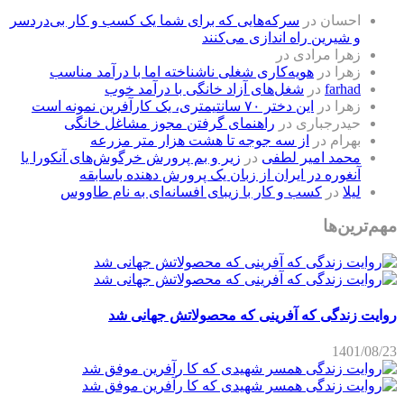
احسان
در
سرکه‌هایی که برای شما یک کسب و کار بی‌دردسر
و شیرین راه اندازی می‌کنند
زهرا مرادی
در
زهرا
در
هویه‌کاری شغلی ناشناخته اما با درآمد مناسب
farhad
در
شغل‌های آزاد خانگی با درآمد خوب
زهرا
در
این دختر ۷۰ سانتیمتری، یک کارآفرین نمونه است
حیدرجباری
در
راهنمای گرفتن مجوز مشاغل خانگی
بهرام
در
از سه جوجه تا هشت هزار متر مزرعه
محمد امیر لطفی
در
زیر و بم پرورش خرگوش‌های آنکورا یا
آنغوره در ایران از زبان یک پرورش دهنده باسابقه
لیلا
در
کسب و کار با زیبای افسانه‌ای به نام طاووس
مهم‌ترین‌ها
روایت زندگی که آفرینی که محصولاتش جهانی شد
1401/08/23