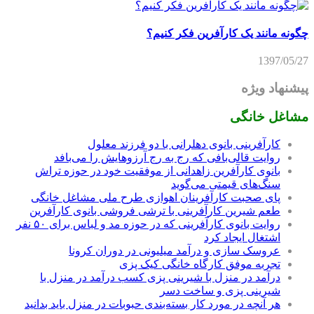
چگونه مانند یک کارآفرین فکر کنیم؟
1397/05/27
پیشنهاد ویژه
مشاغل خانگی
کارآفرینی بانوی دهلرانی با دو فرزند معلول
روایت قالی‌بافی که رج به رج آرزوهایش را می‌بافد
بانوی کارآفرین زاهدانی از موفقیت خود در حوزه تراش
سنگ‌های قیمتی می‌گوید
پای صحبت کارآفرینان اهوازی طرح ملی مشاغل خانگی
طعم شیرین کارآفرینی با ترشی فروشی بانوی کارآفرین
روایت بانوی کارآفرینی که در حوزه مد و لباس برای ۵۰ نفر
اشتغال ایجاد کرد
عروسک سازی و درآمد میلیونی در دوران کرونا
تجربه موفق کارگاه خانگی کیک پزی
درآمد در منزل با شیرینی پزی کسب درآمد در منزل با
شیرینی پزی و ساخت دسر
هر آنچه در مورد کار بسته‌بندی حبوبات در منزل باید بدانید