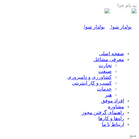
به نام خدا
صفحه اصلی
معرفی مشاغل
تجارت
صنعت
كشاورزی و دامپروری
كسب و كار اينترنتی
خدمات
هنر
افراد موفق
مشاوره
راهنمای گرفتن مجوز
راه‌ها و كارها
ارتباط با ما
منو