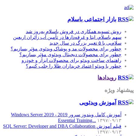
بازار اجتماعی باسلام
روش تسویه همکاری در فروش باسلام به‌روز شد
سهم باسلام، ایتا و غرفه‌دارها در تأمین آب زائران اربعین
سلام‌پی با ۵ تغییر بزرگ در سال جدید
چطور برای محصولات مد و پوشاک ویدئوی مؤثر بسازیم؟
چطور برای محصولات دیجیتال ویدئوی مؤثر بسازیم؟
راهنمای ساخت ویدئو برای محصولات ابزار و خودرو
چطور با ویدئو اعتماد خریداران طلا را جلب کنیم؟
رویدادها
پیشنهاد ویژه
آموزش‌ ویدئویی
آموزش کامل ویندوز سرور 2019 - Windows Server 2019
Essential Training...
۱۳۹۷/۰۹/۱۳
فیلم آموزش SQL Server: Developer and DBA Collaboration
۱۳۹۷/۰۹/۱۳