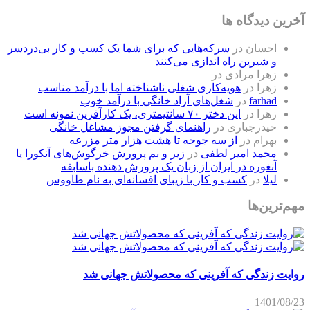
آخرین دیدگاه ها
احسان
در
سرکه‌هایی که برای شما یک کسب و کار بی‌دردسر
و شیرین راه اندازی می‌کنند
زهرا مرادی
در
زهرا
در
هویه‌کاری شغلی ناشناخته اما با درآمد مناسب
farhad
در
شغل‌های آزاد خانگی با درآمد خوب
زهرا
در
این دختر ۷۰ سانتیمتری، یک کارآفرین نمونه است
حیدرجباری
در
راهنمای گرفتن مجوز مشاغل خانگی
بهرام
در
از سه جوجه تا هشت هزار متر مزرعه
محمد امیر لطفی
در
زیر و بم پرورش خرگوش‌های آنکورا یا
آنغوره در ایران از زبان یک پرورش دهنده باسابقه
لیلا
در
کسب و کار با زیبای افسانه‌ای به نام طاووس
مهم‌ترین‌ها
روایت زندگی که آفرینی که محصولاتش جهانی شد
1401/08/23