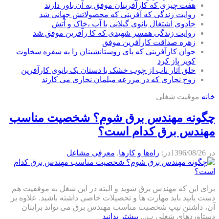
هفت چیزی که کارآفرینان موفق به آن باور دارند
روایت زندگی که آفرینی که محصولاتش جهانی شد
جادوی اشتغال بانوی گیلانی با آب ،خاک و آتش
روایت زندگی همسر شهیدی که کا رآفرین موفق شد
زهره صداقت کارآفرین موفق
جوان کارآفرینی که پای روستانشینان را به سفره سخاوت
کویر باز کرد
خلق آثار ناب از چوب خشک با دستان یک بانوی کارآفرین
زوج نجاری که در مزرعه مبلمان نجاری می کارند
خانه
موقیت شغلی
چگونه مهندس برق شوم؟ شخصیت مناسب
مهندس برق کدام است؟
در
1396/08/26
در:
راه‌ها و كارها
,
معرفي مشاغل
برای این که مهندس برق شوید و البته در این شغل به موفقیت هم
دست یابید باید مهارت ها و تحصیلات خاصی داشته باشید. علاوه بر
آن، داشتن تیپ شخصیت مناسب مهندس برق می تواند برایتان
دستاوردهای شغلی ب...
بیشتر بدانید