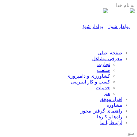
به نام خدا
صفحه اصلی
معرفی مشاغل
تجارت
صنعت
كشاورزی و دامپروری
كسب و كار اينترنتی
خدمات
هنر
افراد موفق
مشاوره
راهنمای گرفتن مجوز
راه‌ها و كارها
ارتباط با ما
منو