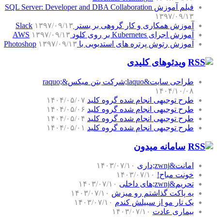
فیلم آموزش SQL Server: Developer and DBA Collaboration
۱۳۹۷/۰۹/۱۳
آموزش همکاری و کار گروهی بر بستر Slack
۱۳۹۷/۰۹/۱۳
آموزش اجرای Kubernetes بر روی کلود AWS
۱۳۹۷/۰۹/۱۳
آموزش رتوش پرتره های استدیویی با Photoshop
۱۳۹۷/۰۹/۱۳
ویدئوهای کلیدی
طراحی سایت&laquo;شرکت بتن میکس&raquo;
۱۴۰۴/۱۰/۰۸
طرح توجیهی انجام شده گروه کلید
۱۴۰۴/۰۵/۰۷
طرح توجیهی انجام شده گروه کلید
۱۴۰۴/۰۵/۰۶
طرح توجیهی انجام شده گروه کلید
۱۴۰۴/۰۵/۰۴
طرح توجیهی انجام شده گروه کلید
۱۴۰۴/۰۵/۰۱
سامانه میدون
امانت&zwnj;داری
۱۴۰۳/۰۷/۱۰
خونت مباح!
۱۴۰۳/۰۷/۱۰
تحریم&zwnj;های داخلی
۱۴۰۳/۰۷/۱۰
یه پاکت گذاشتم رو میزش
۱۴۰۳/۰۷/۱۰
یک تار مو از سبیلش کندم
۱۴۰۳/۰۷/۱۰
بیماری عادت
۱۴۰۳/۰۷/۱۰