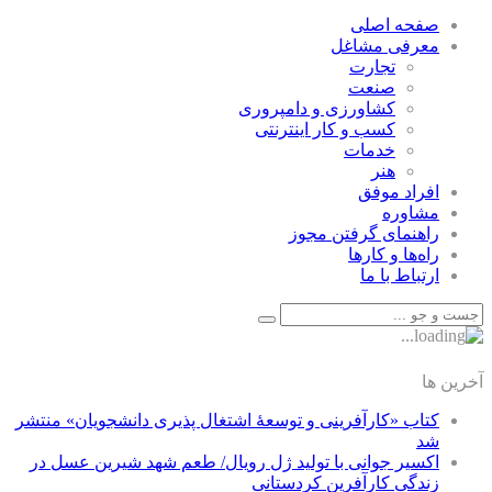
صفحه اصلی
معرفی مشاغل
تجارت
صنعت
كشاورزی و دامپروری
كسب و كار اينترنتی
خدمات
هنر
افراد موفق
مشاوره
راهنمای گرفتن مجوز
راه‌ها و كارها
ارتباط با ما
آخرین ها
کتاب «کارآفرینی و توسعۀ اشتغال پذیری دانشجویان» منتشر
شد
اکسیر جوانی با تولید ژل رویال/ طعم شهد شیرین عسل‌ در
زندگی کارآفرین کردستانی