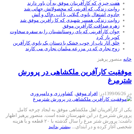
هفت چیزی که کارآفرینان موفق به آن باور دارند
روایت زندگی که آفرینی که محصولاتش جهانی شد
جادوی اشتغال بانوی گیلانی با آب ،خاک و آتش
روایت زندگی همسر شهیدی که کا رآفرین موفق شد
زهره صداقت کارآفرین موفق
جوان کارآفرینی که پای روستانشینان را به سفره سخاوت
کویر باز کرد
خلق آثار ناب از چوب خشک با دستان یک بانوی کارآفرین
زوج نجاری که در مزرعه مبلمان نجاری می کارند
خانه
منصور پرهیز
موفقیت کارآفرین ملکشاهی در پرورش
شترمرغ
در
1399/06/26
در:
افراد موفق
,
كشاورزی و دامپروری
یکی از کارآفرینان اهل ملکشاهی موفق به ایجاد چرخه کامل
پرورش شترمرغ در این شهرستان شده است. منصور پرهیز اظهار
داشت: پرورش شتر مرغ را سال گذشته با ۲۰ قطعه و با هزینه
شخصی آغاز کرده و در ابتدای...
بیشتر بدانید