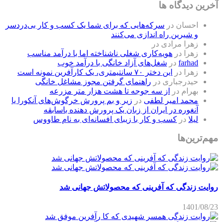
آخرین دیدگاه ها
احسان
در
سرکه‌هایی که برای شما یک کسب و کار بی‌دردسر
و شیرین راه اندازی می‌کنند
زهرا مرادی
در
زهرا
در
هویه‌کاری شغلی ناشناخته اما با درآمد مناسب
farhad
در
شغل‌های آزاد خانگی با درآمد خوب
زهرا
در
این دختر ۷۰ سانتیمتری، یک کارآفرین نمونه است
حیدرجباری
در
راهنمای گرفتن مجوز مشاغل خانگی
بهرام
در
از سه جوجه تا هشت هزار متر مزرعه
محمد امیر لطفی
در
زیر و بم پرورش خرگوش‌های آنکورا یا
آنغوره در ایران از زبان یک پرورش دهنده باسابقه
لیلا
در
کسب و کار با زیبای افسانه‌ای به نام طاووس
مهم‌ترین‌ها
روایت زندگی که آفرینی که محصولاتش جهانی شد
1401/08/23