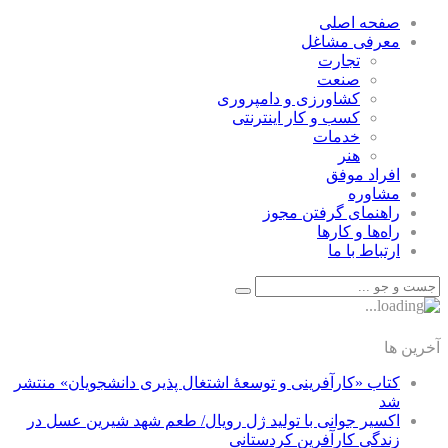
صفحه اصلی
معرفی مشاغل
تجارت
صنعت
كشاورزی و دامپروری
كسب و كار اينترنتی
خدمات
هنر
افراد موفق
مشاوره
راهنمای گرفتن مجوز
راه‌ها و كارها
ارتباط با ما
آخرین ها
کتاب «کارآفرینی و توسعۀ اشتغال پذیری دانشجویان» منتشر
شد
اکسیر جوانی با تولید ژل رویال/ طعم شهد شیرین عسل‌ در
زندگی کارآفرین کردستانی