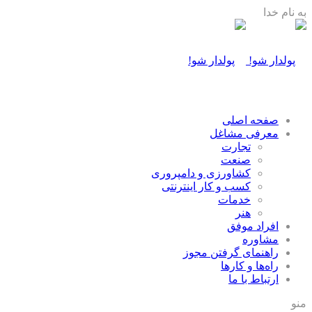
به نام خدا
صفحه اصلی
معرفی مشاغل
تجارت
صنعت
كشاورزی و دامپروری
كسب و كار اينترنتی
خدمات
هنر
افراد موفق
مشاوره
راهنمای گرفتن مجوز
راه‌ها و كارها
ارتباط با ما
منو