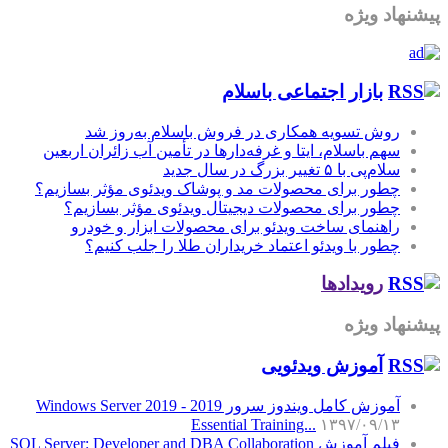
پیشنهاد ویژه
بازار اجتماعی باسلام
روش تسویه همکاری در فروش باسلام به‌روز شد
سهم باسلام، ایتا و غرفه‌دارها در تأمین آب زائران اربعین
سلام‌پی با ۵ تغییر بزرگ در سال جدید
چطور برای محصولات مد و پوشاک ویدئوی مؤثر بسازیم؟
چطور برای محصولات دیجیتال ویدئوی مؤثر بسازیم؟
راهنمای ساخت ویدئو برای محصولات ابزار و خودرو
چطور با ویدئو اعتماد خریداران طلا را جلب کنیم؟
رویدادها
پیشنهاد ویژه
آموزش‌ ویدئویی
آموزش کامل ویندوز سرور 2019 - Windows Server 2019
Essential Training...
۱۳۹۷/۰۹/۱۳
فیلم آموزش SQL Server: Developer and DBA Collaboration