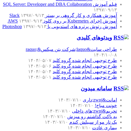
فیلم آموزش SQL Server: Developer and DBA Collaboration
۱۳۹۷/۰۹/۱۳
آموزش همکاری و کار گروهی بر بستر Slack
۱۳۹۷/۰۹/۱۳
آموزش اجرای Kubernetes بر روی کلود AWS
۱۳۹۷/۰۹/۱۳
آموزش رتوش پرتره های استدیویی با Photoshop
۱۳۹۷/۰۹/۱۳
ویدئوهای کلیدی
طراحی سایت&laquo;شرکت بتن میکس&raquo;
۱۴۰۴/۱۰/۰۸
طرح توجیهی انجام شده گروه کلید
۱۴۰۴/۰۵/۰۷
طرح توجیهی انجام شده گروه کلید
۱۴۰۴/۰۵/۰۶
طرح توجیهی انجام شده گروه کلید
۱۴۰۴/۰۵/۰۴
طرح توجیهی انجام شده گروه کلید
۱۴۰۴/۰۵/۰۱
سامانه میدون
امانت&zwnj;داری
۱۴۰۳/۰۷/۱۰
خونت مباح!
۱۴۰۳/۰۷/۱۰
تحریم&zwnj;های داخلی
۱۴۰۳/۰۷/۱۰
یه پاکت گذاشتم رو میزش
۱۴۰۳/۰۷/۱۰
یک تار مو از سبیلش کندم
۱۴۰۳/۰۷/۱۰
بیماری عادت
۱۴۰۳/۰۷/۱۰