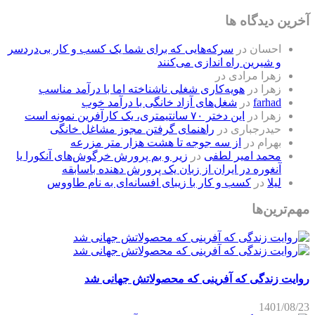
آخرین دیدگاه ها
احسان
در
سرکه‌هایی که برای شما یک کسب و کار بی‌دردسر
و شیرین راه اندازی می‌کنند
زهرا مرادی
در
زهرا
در
هویه‌کاری شغلی ناشناخته اما با درآمد مناسب
farhad
در
شغل‌های آزاد خانگی با درآمد خوب
زهرا
در
این دختر ۷۰ سانتیمتری، یک کارآفرین نمونه است
حیدرجباری
در
راهنمای گرفتن مجوز مشاغل خانگی
بهرام
در
از سه جوجه تا هشت هزار متر مزرعه
محمد امیر لطفی
در
زیر و بم پرورش خرگوش‌های آنکورا یا
آنغوره در ایران از زبان یک پرورش دهنده باسابقه
لیلا
در
کسب و کار با زیبای افسانه‌ای به نام طاووس
مهم‌ترین‌ها
روایت زندگی که آفرینی که محصولاتش جهانی شد
1401/08/23