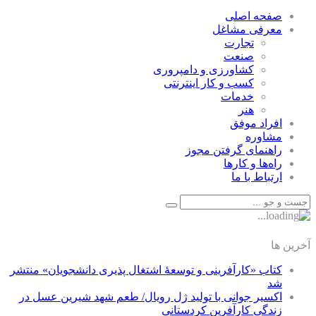
صفحه اصلی
معرفی مشاغل
تجارت
صنعت
كشاورزی و دامپروری
كسب و كار اينترنتی
خدمات
هنر
افراد موفق
مشاوره
راهنمای گرفتن مجوز
راه‌ها و كارها
ارتباط با ما
آخرین ها
کتاب «کارآفرینی و توسعۀ اشتغال پذیری دانشجویان» منتشر
شد
اکسیر جوانی با تولید ژل رویال/ طعم شهد شیرین عسل‌ در
زندگی کارآفرین کردستانی