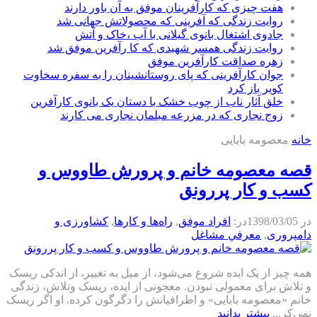
هفت چیزی که کارآفرینان موفق به آن باور دارند
روایت زندگی که آفرینی که محصولاتش جهانی شد
جادوی اشتغال بانوی گیلانی با آب ،خاک و آتش
روایت زندگی همسر شهیدی که کا رآفرین موفق شد
زهره صداقت کارآفرین موفق
جوان کارآفرینی که پای روستانشینان را به سفره سخاوت
کویر باز کرد
خلق آثار ناب از چوب خشک با دستان یک بانوی کارآفرین
زوج نجاری که در مزرعه مبلمان نجاری می کارند
خانه
معصومه بابایی
قصه معصومه خانم و پرورش طاووس و
کسب و کار پررونق
در
1398/03/05
در:
افراد موفق
,
راه‌ها و كارها
,
كشاورزی و
دامپروری
,
معرفي مشاغل
همه چیز از یک ایده شروع می‌شود، از میل به تغییر، از اندکی ریسک
و تلاش برای معمولی نبودن. معجونی از ایده، ریسک وتلاش، زندگی
خانم «معصومه بابایی» و اطرافیانش را دگرگون کرده. او اگر ریسک
نمی‌کر...
بیشتر بدانید