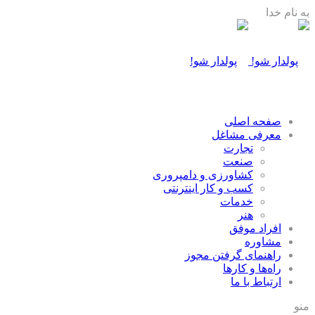
به نام خدا
صفحه اصلی
معرفی مشاغل
تجارت
صنعت
كشاورزی و دامپروری
كسب و كار اينترنتی
خدمات
هنر
افراد موفق
مشاوره
راهنمای گرفتن مجوز
راه‌ها و كارها
ارتباط با ما
منو