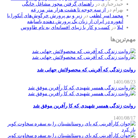
حیدرجباری
در
راهنمای گرفتن مجوز مشاغل خانگی
بهرام
در
از سه جوجه تا هشت هزار متر مزرعه
محمد امیر لطفی
در
زیر و بم پرورش خرگوش‌های آنکورا یا
آنغوره در ایران از زبان یک پرورش دهنده باسابقه
لیلا
در
کسب و کار با زیبای افسانه‌ای به نام طاووس
مهم‌ترین‌ها
روایت زندگی که آفرینی که محصولاتش جهانی شد
1401/08/23
روایت زندگی همسر شهیدی که کا رآفرین موفق شد
1401/08/17