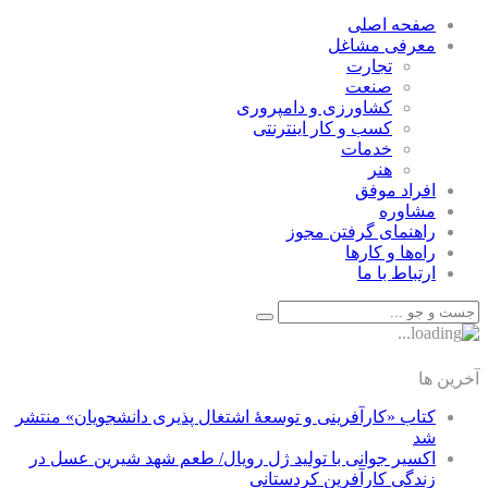
صفحه اصلی
معرفی مشاغل
تجارت
صنعت
كشاورزی و دامپروری
كسب و كار اينترنتی
خدمات
هنر
افراد موفق
مشاوره
راهنمای گرفتن مجوز
راه‌ها و كارها
ارتباط با ما
آخرین ها
کتاب «کارآفرینی و توسعۀ اشتغال پذیری دانشجویان» منتشر
شد
اکسیر جوانی با تولید ژل رویال/ طعم شهد شیرین عسل‌ در
زندگی کارآفرین کردستانی