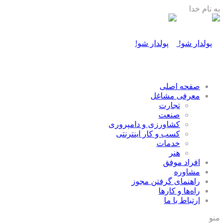
به نام خدا
صفحه اصلی
معرفی مشاغل
تجارت
صنعت
كشاورزی و دامپروری
كسب و كار اينترنتی
خدمات
هنر
افراد موفق
مشاوره
راهنمای گرفتن مجوز
راه‌ها و كارها
ارتباط با ما
منو