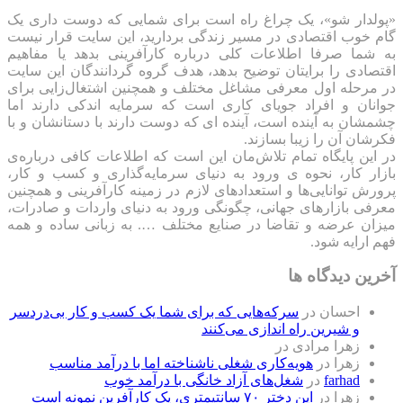
«پولدار شو»، یک چراغ راه است برای شمایی که دوست داری یک
گام خوب اقتصادی در مسیر زندگی بردارید، این سایت قرار نیست
به شما صرفا اطلاعات کلی درباره کارآفرینی بدهد یا مفاهیم
اقتصادی را برایتان توضیح بدهد، هدف گروه گردانندگان این سایت
در مرحله اول معرفی مشاغل مختلف و همچنین اشتغال‌زایی برای
جوانان و افراد جویای کاری است که سرمایه اندکی دارند اما
چشمشان به آینده است، آینده ای که دوست دارند با دستانشان و با
فکرشان آن را زیبا بسازند.
در این پایگاه تمام تلاش‌مان این است که ‌اطلاعات کافی درباره‌ی
بازار کار، نحوه ی ورود به دنیای سرمایه‌گذاری و کسب و کار،
پرورش توانایی‌ها و استعدادهای لازم در زمینه کارآفرینی و همچنین
معرفی بازارهای جهانی، چگونگی ورود به دنیای واردات و صادرات،
میزان عرضه و تقاضا در صنایع مختلف …. به زبانی ساده و همه
فهم ارایه شود.
آخرین دیدگاه ها
احسان
در
سرکه‌هایی که برای شما یک کسب و کار بی‌دردسر
و شیرین راه اندازی می‌کنند
زهرا مرادی
در
زهرا
در
هویه‌کاری شغلی ناشناخته اما با درآمد مناسب
farhad
در
شغل‌های آزاد خانگی با درآمد خوب
زهرا
در
این دختر ۷۰ سانتیمتری، یک کارآفرین نمونه است