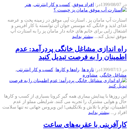
در
1399/08/07
در:
افراد موفق
,
كسب و كار اينترنتی
,
هنر
استارت آپ مامان پز , استارت آپی موفق در زمینه پخت و عرضه
غذای لذیذ و خانگی که موسس جوان آن توانسته با کار آفرینی و
اشتغال زایی برای خانم های خانه دار مامان پز را به استارت آپ
موفق تبدیل کند...
بیشتر بدانید
راه اندازی مشاغل خانگی پردرآمد: عدم
اطمینان را به فرصت تبدیل کنید
در
1399/07/13
در:
تازه ها
,
راه‌ها و كارها
,
كسب و كار اينترنتی
,
مشاغل خانگی
,
مشاوره
این روزها با پیدایش بیماری همه گیر کرونا بسیاری از کسب و کارها
حال و هوایی مشترک را تجربه می کنند. شرایطی مملو از عدم
اطمینان، توام با تلاش و بلاتکلیفی! این ویروس جهانی نه تنها سلامت
افراد ر...
بیشتر بدانید
کارآفرینی با عقربه‌های ساعت