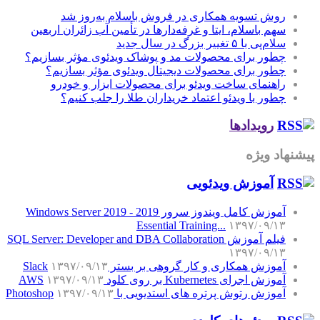
روش تسویه همکاری در فروش باسلام به‌روز شد
سهم باسلام، ایتا و غرفه‌دارها در تأمین آب زائران اربعین
سلام‌پی با ۵ تغییر بزرگ در سال جدید
چطور برای محصولات مد و پوشاک ویدئوی مؤثر بسازیم؟
چطور برای محصولات دیجیتال ویدئوی مؤثر بسازیم؟
راهنمای ساخت ویدئو برای محصولات ابزار و خودرو
چطور با ویدئو اعتماد خریداران طلا را جلب کنیم؟
رویدادها
پیشنهاد ویژه
آموزش‌ ویدئویی
آموزش کامل ویندوز سرور 2019 - Windows Server 2019
Essential Training...
۱۳۹۷/۰۹/۱۳
فیلم آموزش SQL Server: Developer and DBA Collaboration
۱۳۹۷/۰۹/۱۳
آموزش همکاری و کار گروهی بر بستر Slack
۱۳۹۷/۰۹/۱۳
آموزش اجرای Kubernetes بر روی کلود AWS
۱۳۹۷/۰۹/۱۳
آموزش رتوش پرتره های استدیویی با Photoshop
۱۳۹۷/۰۹/۱۳