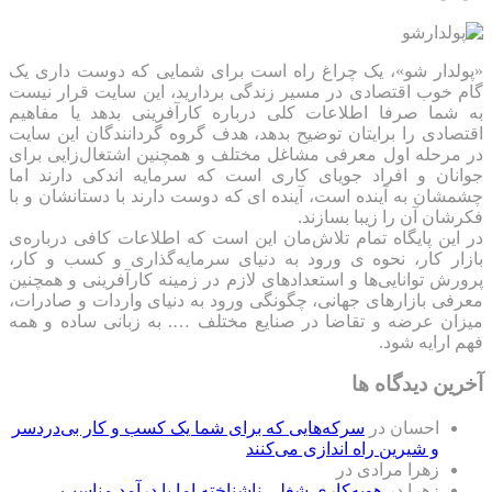
«پولدار شو»، یک چراغ راه است برای شمایی که دوست داری یک
گام خوب اقتصادی در مسیر زندگی بردارید، این سایت قرار نیست
به شما صرفا اطلاعات کلی درباره کارآفرینی بدهد یا مفاهیم
اقتصادی را برایتان توضیح بدهد، هدف گروه گردانندگان این سایت
در مرحله اول معرفی مشاغل مختلف و همچنین اشتغال‌زایی برای
جوانان و افراد جویای کاری است که سرمایه اندکی دارند اما
چشمشان به آینده است، آینده ای که دوست دارند با دستانشان و با
فکرشان آن را زیبا بسازند.
در این پایگاه تمام تلاش‌مان این است که ‌اطلاعات کافی درباره‌ی
بازار کار، نحوه ی ورود به دنیای سرمایه‌گذاری و کسب و کار،
پرورش توانایی‌ها و استعدادهای لازم در زمینه کارآفرینی و همچنین
معرفی بازارهای جهانی، چگونگی ورود به دنیای واردات و صادرات،
میزان عرضه و تقاضا در صنایع مختلف …. به زبانی ساده و همه
فهم ارایه شود.
آخرین دیدگاه ها
احسان
در
سرکه‌هایی که برای شما یک کسب و کار بی‌دردسر
و شیرین راه اندازی می‌کنند
زهرا مرادی
در
زهرا
در
هویه‌کاری شغلی ناشناخته اما با درآمد مناسب