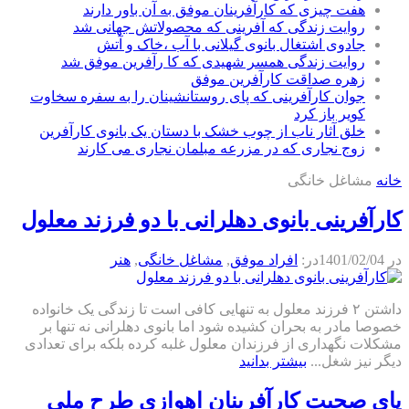
هفت چیزی که کارآفرینان موفق به آن باور دارند
روایت زندگی که آفرینی که محصولاتش جهانی شد
جادوی اشتغال بانوی گیلانی با آب ،خاک و آتش
روایت زندگی همسر شهیدی که کا رآفرین موفق شد
زهره صداقت کارآفرین موفق
جوان کارآفرینی که پای روستانشینان را به سفره سخاوت
کویر باز کرد
خلق آثار ناب از چوب خشک با دستان یک بانوی کارآفرین
زوج نجاری که در مزرعه مبلمان نجاری می کارند
خانه
مشاغل خانگی
کارآفرینی بانوی دهلرانی با دو فرزند معلول
در
1401/02/04
در:
افراد موفق
,
مشاغل خانگی
,
هنر
داشتن ۲ فرزند معلول به تنهایی کافی است تا زندگی یک خانواده
خصوصا مادر به بحران کشیده شود اما بانوی دهلرانی نه تنها بر
مشکلات نگهداری از فرزندان معلول غلبه کرده بلکه برای تعدادی
دیگر نیز شغل...
بیشتر بدانید
پای صحبت کارآفرینان اهوازی طرح ملی