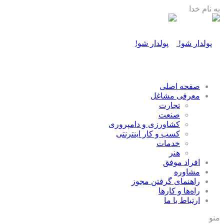
به نام خدا
صفحه اصلی
معرفی مشاغل
تجارت
صنعت
كشاورزی و دامپروری
كسب و كار اينترنتی
خدمات
هنر
افراد موفق
مشاوره
راهنمای گرفتن مجوز
راه‌ها و كارها
ارتباط با ما
منو