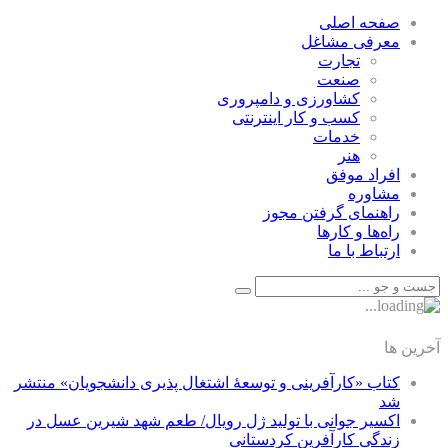
صفحه اصلی
معرفی مشاغل
تجارت
صنعت
كشاورزی و دامپروری
كسب و كار اينترنتی
خدمات
هنر
افراد موفق
مشاوره
راهنمای گرفتن مجوز
راه‌ها و كارها
ارتباط با ما
آخرین ها
کتاب «کارآفرینی و توسعۀ اشتغال پذیری دانشجویان» منتشر
شد
اکسیر جوانی با تولید ژل رویال/ طعم شهد شیرین عسل‌ در
زندگی کارآفرین کردستانی