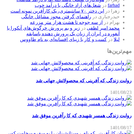
farhad
در
شغل‌های آزاد خانگی با درآمد خوب
زهرا
در
این دختر ۷۰ سانتیمتری، یک کارآفرین نمونه است
حیدرجباری
در
راهنمای گرفتن مجوز مشاغل خانگی
بهرام
در
از سه جوجه تا هشت هزار متر مزرعه
محمد امیر لطفی
در
زیر و بم پرورش خرگوش‌های آنکورا یا
آنغوره در ایران از زبان یک پرورش دهنده باسابقه
لیلا
در
کسب و کار با زیبای افسانه‌ای به نام طاووس
مهم‌ترین‌ها
روایت زندگی که آفرینی که محصولاتش جهانی شد
1401/08/23
روایت زندگی همسر شهیدی که کا رآفرین موفق شد
1401/08/17