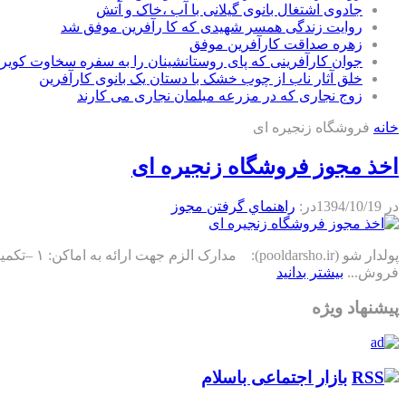
جادوی اشتغال بانوی گیلانی با آب ،خاک و آتش
روایت زندگی همسر شهیدی که کا رآفرین موفق شد
زهره صداقت کارآفرین موفق
جوان کارآفرینی که پای روستانشینان را به سفره سخاوت کویر ب
خلق آثار ناب از چوب خشک با دستان یک بانوی کارآفرین
زوج نجاری که در مزرعه مبلمان نجاری می کارند
خانه
فروشگاه زنجیره ای
اخذ مجوز فروشگاه زنجیره ای
در
1394/10/19
در:
راهنماي گرفتن مجوز
پولدار شو
فروش...
بیشتر بدانید
پیشنهاد ویژه
بازار اجتماعی باسلام