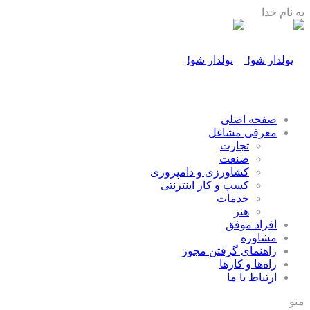
به نام خدا
صفحه اصلی
معرفی مشاغل
تجارت
صنعت
كشاورزی و دامپروری
كسب و كار اينترنتی
خدمات
هنر
افراد موفق
مشاوره
راهنمای گرفتن مجوز
راه‌ها و كارها
ارتباط با ما
منو