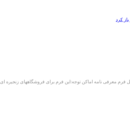
از کرد
 (pooldarsho.ir): مدارک الزم جهت ارائه به اماکن: ۱ –تکمیل فرم معرفی نامه اماکن توجه:این فر