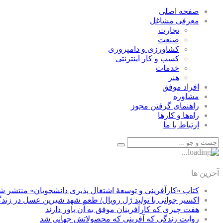
صفحه اصلی
معرفی مشاغل
تجارت
صنعت
كشاورزی و دامپروری
كسب و كار اينترنتی
خدمات
هنر
افراد موفق
مشاوره
راهنمای گرفتن مجوز
راه‌ها و كارها
ارتباط با ما
آخرین ها
کتاب «کارآفرینی و توسعۀ اشتغال پذیری دانشجویان» منتشر ش
اکسیر جوانی با تولید ژل رویال/ طعم شهد شیرین عسل‌ در زند
هفت چیزی که کارآفرینان موفق به آن باور دارند
روایت زندگی که آفرینی که محصولاتش جهانی شد