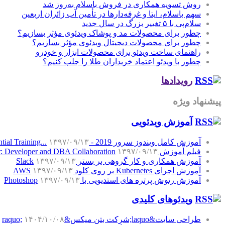
روش تسویه همکاری در فروش باسلام به‌روز شد
سهم باسلام، ایتا و غرفه‌دارها در تأمین آب زائران اربعین
سلام‌پی با ۵ تغییر بزرگ در سال جدید
چطور برای محصولات مد و پوشاک ویدئوی مؤثر بسازیم؟
چطور برای محصولات دیجیتال ویدئوی مؤثر بسازیم؟
راهنمای ساخت ویدئو برای محصولات ابزار و خودرو
چطور با ویدئو اعتماد خریداران طلا را جلب کنیم؟
رویدادها
پیشنهاد ویژه
آموزش‌ ویدئویی
آموزش کامل ویندوز سرور 2019 - Windows Server 2019 Essential Training...
۱۳۹۷/۰۹/۱۳
فیلم آموزش SQL Server: Developer and DBA Collaboration
۱۳۹۷/۰۹/۱۳
آموزش همکاری و کار گروهی بر بستر Slack
۱۳۹۷/۰۹/۱۳
آموزش اجرای Kubernetes بر روی کلود AWS
۱۳۹۷/۰۹/۱۳
آموزش رتوش پرتره های استدیویی با Photoshop
۱۳۹۷/۰۹/۱۳
ویدئوهای کلیدی
طراحی سایت&laquo;شرکت بتن میکس&raquo;
۱۴۰۴/۱۰/۰۸