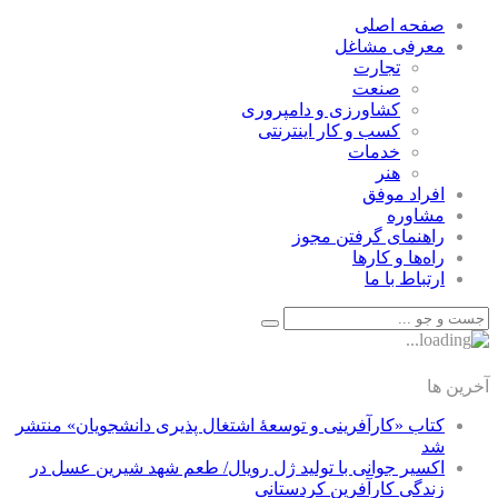
صفحه اصلی
معرفی مشاغل
تجارت
صنعت
كشاورزی و دامپروری
كسب و كار اينترنتی
خدمات
هنر
افراد موفق
مشاوره
راهنمای گرفتن مجوز
راه‌ها و كارها
ارتباط با ما
آخرین ها
کتاب «کارآفرینی و توسعۀ اشتغال پذیری دانشجویان» منتشر
شد
اکسیر جوانی با تولید ژل رویال/ طعم شهد شیرین عسل‌ در
زندگی کارآفرین کردستانی