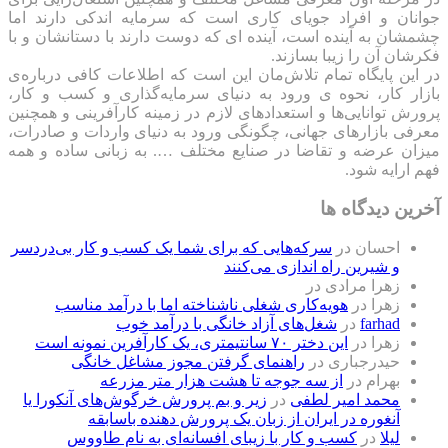
جوانان و افراد جویای کاری است که سرمایه اندکی دارند اما
چشمشان به آینده است، آینده ای که دوست دارند با دستانشان و با
فکرشان آن را زیبا بسازند.
در این پایگاه تمام تلاش‌مان این است که ‌اطلاعات کافی درباره‌ی
بازار کار، نحوه ی ورود به دنیای سرمایه‌گذاری و کسب و کار،
پرورش توانایی‌ها و استعدادهای لازم در زمینه کارآفرینی و همچنین
معرفی بازارهای جهانی، چگونگی ورود به دنیای واردات و صادرات،
میزان عرضه و تقاضا در صنایع مختلف …. به زبانی ساده و همه
فهم ارایه شود.
آخرین دیدگاه ها
احسان
در
سرکه‌هایی که برای شما یک کسب و کار بی‌دردسر
و شیرین راه اندازی می‌کنند
زهرا مرادی
در
زهرا
در
هویه‌کاری شغلی ناشناخته اما با درآمد مناسب
farhad
در
شغل‌های آزاد خانگی با درآمد خوب
زهرا
در
این دختر ۷۰ سانتیمتری، یک کارآفرین نمونه است
حیدرجباری
در
راهنمای گرفتن مجوز مشاغل خانگی
بهرام
در
از سه جوجه تا هشت هزار متر مزرعه
محمد امیر لطفی
در
زیر و بم پرورش خرگوش‌های آنکورا یا
آنغوره در ایران از زبان یک پرورش دهنده باسابقه
لیلا
در
کسب و کار با زیبای افسانه‌ای به نام طاووس