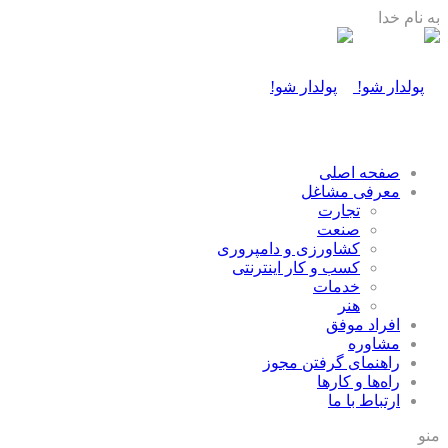
به نام خدا
صفحه اصلی
معرفی مشاغل
تجارت
صنعت
كشاورزی و دامپروری
كسب و كار اينترنتی
خدمات
هنر
افراد موفق
مشاوره
راهنمای گرفتن مجوز
راه‌ها و كارها
ارتباط با ما
منو