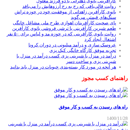
کارآفرینی بانوی دهلرانی با دو فرزند معلول
روایت قالی‌بافی که رج به رج آرزوهایش را می‌بافد
بانوی کارآفرین زاهدانی از موفقیت خود در حوزه تراش
سنگ‌های قیمتی می‌گوید
پای صحبت کارآفرینان اهوازی طرح ملی مشاغل خانگی
طعم شیرین کارآفرینی با ترشی فروشی بانوی کارآفرین
روایت بانوی کارآفرینی که در حوزه مد و لباس برای ۵۰ نفر
اشتغال ایجاد کرد
عروسک سازی و درآمد میلیونی در دوران کرونا
تجربه موفق کارگاه خانگی کیک پزی
درآمد در منزل با شیرینی پزی کسب درآمد در منزل با
شیرینی پزی و ساخت دسر
هر آنچه در مورد کار بسته‌بندی حبوبات در منزل باید بدانید
راهنمای کسب مجوز
راه های رسیدن به کسب و کار موفق
1400/11/28