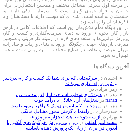
در مرحله اول معرفی مشاغل مختلف و همچنین اشتغال‌زایی برای
جوانان و افراد جویای کاری است که سرمایه اندکی دارند اما
چشمشان به آینده است، آینده ای که دوست دارند با دستانشان و با
فکرشان آن را زیبا بسازند.
در این پایگاه تمام تلاش‌مان این است که ‌اطلاعات کافی درباره‌ی
بازار کار، نحوه ی ورود به دنیای سرمایه‌گذاری و کسب و کار،
پرورش توانایی‌ها و استعدادهای لازم در زمینه کارآفرینی و همچنین
معرفی بازارهای جهانی، چگونگی ورود به دنیای واردات و صادرات،
میزان عرضه و تقاضا در صنایع مختلف …. به زبانی ساده و همه
فهم ارایه شود.
آخرین دیدگاه ها
احسان
در
سرکه‌هایی که برای شما یک کسب و کار بی‌دردسر
و شیرین راه اندازی می‌کنند
زهرا مرادی
در
زهرا
در
هویه‌کاری شغلی ناشناخته اما با درآمد مناسب
farhad
در
شغل‌های آزاد خانگی با درآمد خوب
زهرا
در
این دختر ۷۰ سانتیمتری، یک کارآفرین نمونه است
حیدرجباری
در
راهنمای گرفتن مجوز مشاغل خانگی
بهرام
در
از سه جوجه تا هشت هزار متر مزرعه
محمد امیر لطفی
در
زیر و بم پرورش خرگوش‌های آنکورا یا
آنغوره در ایران از زبان یک پرورش دهنده باسابقه