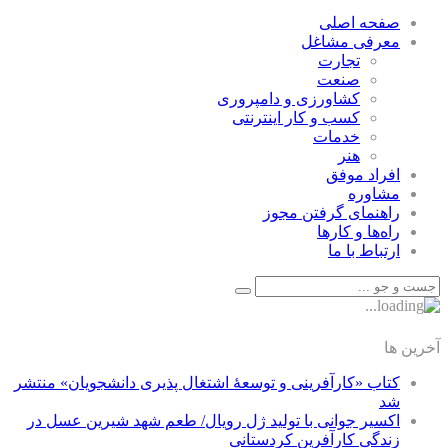
صفحه اصلی
معرفی مشاغل
تجارت
صنعت
كشاورزی و دامپروری
كسب و كار اينترنتی
خدمات
هنر
افراد موفق
مشاوره
راهنمای گرفتن مجوز
راه‌ها و كارها
ارتباط با ما
آخرین ها
کتاب «کارآفرینی و توسعۀ اشتغال پذیری دانشجویان» منتشر
شد
اکسیر جوانی با تولید ژل رویال/ طعم شهد شیرین عسل‌ در
زندگی کارآفرین کردستانی