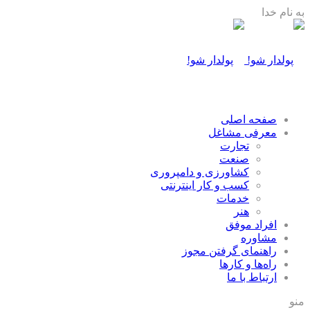
به نام خدا
صفحه اصلی
معرفی مشاغل
تجارت
صنعت
كشاورزی و دامپروری
كسب و كار اينترنتی
خدمات
هنر
افراد موفق
مشاوره
راهنمای گرفتن مجوز
راه‌ها و كارها
ارتباط با ما
منو