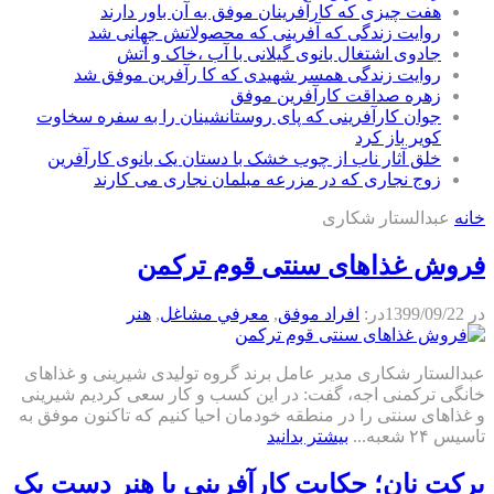
هفت چیزی که کارآفرینان موفق به آن باور دارند
روایت زندگی که آفرینی که محصولاتش جهانی شد
جادوی اشتغال بانوی گیلانی با آب ،خاک و آتش
روایت زندگی همسر شهیدی که کا رآفرین موفق شد
زهره صداقت کارآفرین موفق
جوان کارآفرینی که پای روستانشینان را به سفره سخاوت
کویر باز کرد
خلق آثار ناب از چوب خشک با دستان یک بانوی کارآفرین
زوج نجاری که در مزرعه مبلمان نجاری می کارند
خانه
عبدالستار شکاری
فروش غذاهای سنتی قوم ترکمن
در
1399/09/22
در:
افراد موفق
,
معرفي مشاغل
,
هنر
عبدالستار شکاری مدیر عامل برند گروه تولیدی شیرینی و غذاهای
خانگی ترکمنی اجه، گفت: در این کسب و کار سعی کردیم شیرینی
و غذاهای سنتی را در منطقه خودمان احیا کنیم که تاکنون موفق به
تاسیس ۲۴ شعبه...
بیشتر بدانید
برکت نان؛ حکایت کارآفرینی با هنر دست یک