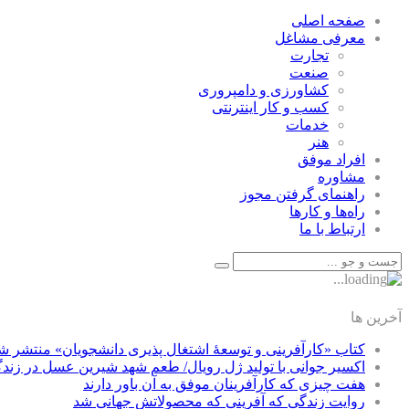
صفحه اصلی
معرفی مشاغل
تجارت
صنعت
كشاورزی و دامپروری
كسب و كار اينترنتی
خدمات
هنر
افراد موفق
مشاوره
راهنمای گرفتن مجوز
راه‌ها و كارها
ارتباط با ما
آخرین ها
کتاب «کارآفرینی و توسعۀ اشتغال پذیری دانشجویان» منتشر ش
اکسیر جوانی با تولید ژل رویال/ طعم شهد شیرین عسل‌ در زند
هفت چیزی که کارآفرینان موفق به آن باور دارند
روایت زندگی که آفرینی که محصولاتش جهانی شد