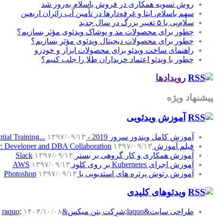
روش تسویه همکاری در فروش باسلام به‌روز شد
سهم باسلام، ایتا و غرفه‌دارها در تأمین آب زائران اربعین
سلام‌پی با ۵ تغییر بزرگ در سال جدید
چطور برای محصولات مد و پوشاک ویدئوی مؤثر بسازیم؟
چطور برای محصولات دیجیتال ویدئوی مؤثر بسازیم؟
راهنمای ساخت ویدئو برای محصولات ابزار و خودرو
چطور با ویدئو اعتماد خریداران طلا را جلب کنیم؟
رویدادها
پیشنهاد ویژه
آموزش‌ ویدئویی
آموزش کامل ویندوز سرور 2019 - Windows Server 2019 Essential Training...
۱۳۹۷/۰۹/۱۳
فیلم آموزش SQL Server: Developer and DBA Collaboration
۱۳۹۷/۰۹/۱۳
آموزش همکاری و کار گروهی بر بستر Slack
۱۳۹۷/۰۹/۱۳
آموزش اجرای Kubernetes بر روی کلود AWS
۱۳۹۷/۰۹/۱۳
آموزش رتوش پرتره های استدیویی با Photoshop
۱۳۹۷/۰۹/۱۳
ویدئوهای کلیدی
طراحی سایت&laquo;شرکت بتن میکس&raquo;
۱۴۰۴/۱۰/۰۸