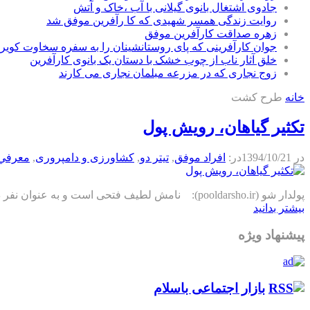
جادوی اشتغال بانوی گیلانی با آب ،خاک و آتش
روایت زندگی همسر شهیدی که کا رآفرین موفق شد
زهره صداقت کارآفرین موفق
جوان کارآفرینی که پای روستانشینان را به سفره سخاوت کویر ب
خلق آثار ناب از چوب خشک با دستان یک بانوی کارآفرین
زوج نجاری که در مزرعه مبلمان نجاری می کارند
خانه
طرح کشت
تکثیر گیاهان، رویش پول
در
1394/10/21
در:
افراد موفق
,
تیتر دو
,
كشاورزی و دامپروری
,
معرفي
پولدار شو (pooldarsho.ir): نامش لطیف فتحی است و به عنوان نفر دوم کارآفرین نمونه در بخش کشاورزی در استان اردبیل در سومین جشنواره کارآفرینان برتر انتخاب شده است . این کارآفرین از سال۸۲...
بیشتر بدانید
پیشنهاد ویژه
بازار اجتماعی باسلام