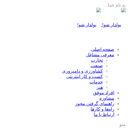
به نام خدا
صفحه اصلی
معرفی مشاغل
تجارت
صنعت
كشاورزی و دامپروری
كسب و كار اينترنتی
خدمات
هنر
افراد موفق
مشاوره
راهنمای گرفتن مجوز
راه‌ها و كارها
ارتباط با ما
منو