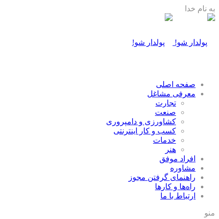
به نام خدا
صفحه اصلی
معرفی مشاغل
تجارت
صنعت
كشاورزی و دامپروری
كسب و كار اينترنتی
خدمات
هنر
افراد موفق
مشاوره
راهنمای گرفتن مجوز
راه‌ها و كارها
ارتباط با ما
منو