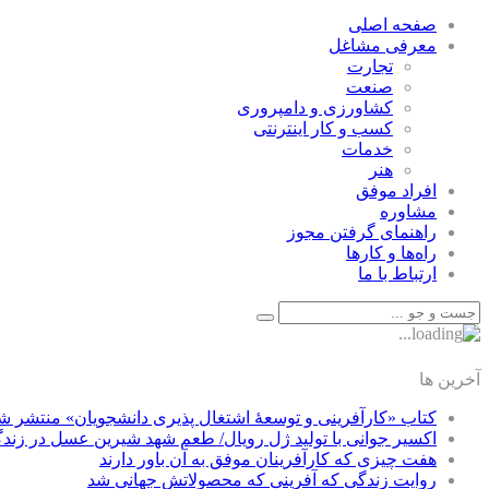
صفحه اصلی
معرفی مشاغل
تجارت
صنعت
كشاورزی و دامپروری
كسب و كار اينترنتی
خدمات
هنر
افراد موفق
مشاوره
راهنمای گرفتن مجوز
راه‌ها و كارها
ارتباط با ما
آخرین ها
کتاب «کارآفرینی و توسعۀ اشتغال پذیری دانشجویان» منتشر ش
اکسیر جوانی با تولید ژل رویال/ طعم شهد شیرین عسل‌ در زند
هفت چیزی که کارآفرینان موفق به آن باور دارند
روایت زندگی که آفرینی که محصولاتش جهانی شد