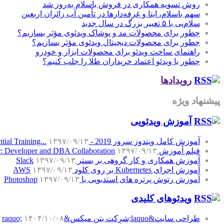
روش تسویه همکاری در فروش باسلام به‌روز شد
سهم باسلام، ایتا و غرفه‌دارها در تأمین آب زائران اربعین
سلام‌پی با ۵ تغییر بزرگ در سال جدید
چطور برای محصولات مد و پوشاک ویدئوی مؤثر بسازیم؟
چطور برای محصولات دیجیتال ویدئوی مؤثر بسازیم؟
راهنمای ساخت ویدئو برای محصولات ابزار و خودرو
چطور با ویدئو اعتماد خریداران طلا را جلب کنیم؟
رویدادها
پیشنهاد ویژه
آموزش‌ ویدئویی
آموزش کامل ویندوز سرور 2019 - Windows Server 2019 Essential Training...
۱۳۹۷/۰۹/۱۳
فیلم آموزش SQL Server: Developer and DBA Collaboration
۱۳۹۷/۰۹/۱۳
آموزش همکاری و کار گروهی بر بستر Slack
۱۳۹۷/۰۹/۱۳
آموزش اجرای Kubernetes بر روی کلود AWS
۱۳۹۷/۰۹/۱۳
آموزش رتوش پرتره های استدیویی با Photoshop
۱۳۹۷/۰۹/۱۳
ویدئوهای کلیدی
طراحی سایت&laquo;شرکت بتن میکس&raquo;
۱۴۰۴/۱۰/۰۸