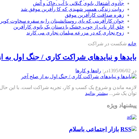
جادوی اشتغال بانوی گیلانی با آب ،خاک و آتش
روایت زندگی همسر شهیدی که کا رآفرین موفق شد
زهره صداقت کارآفرین موفق
جوان کارآفرینی که پای روستانشینان را به سفره سخاوت کویر ب
خلق آثار ناب از چوب خشک با دستان یک بانوی کارآفرین
زوج نجاری که در مزرعه مبلمان نجاری می کارند
خانه
شکست در شراکت
بایدها و نبایدهای شراکت کاری / جنگ اول به ا
در
1395/06/02
در:
راه‌ها و كارها
لازمه ماندن و شروع یک کسب و کار، تجربه شراکت است. با این حال 
توان یک شر...
بیشتر بدانید
پیشنهاد ویژه
بازار اجتماعی باسلام