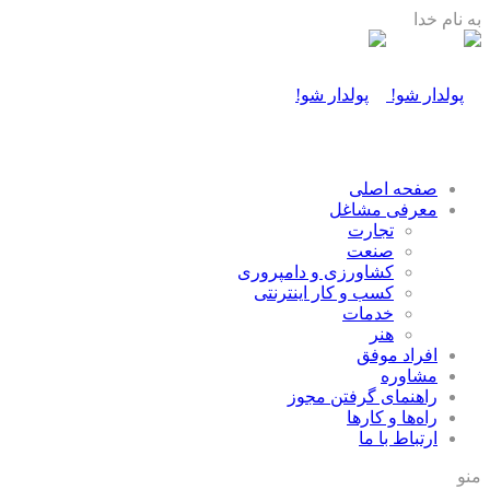
به نام خدا
صفحه اصلی
معرفی مشاغل
تجارت
صنعت
كشاورزی و دامپروری
كسب و كار اينترنتی
خدمات
هنر
افراد موفق
مشاوره
راهنمای گرفتن مجوز
راه‌ها و كارها
ارتباط با ما
منو