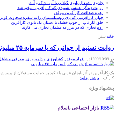
جادوی اشتغال بانوی گیلانی با آب ،خاک و آتش
روایت زندگی همسر شهیدی که کا رآفرین موفق شد
زهره صداقت کارآفرین موفق
جوان کارآفرینی که پای روستانشینان را به سفره سخاوت کویر ب
خلق آثار ناب از چوب خشک با دستان یک بانوی کارآفرین
زوج نجاری که در مزرعه مبلمان نجاری می کارند
خانه
شتر
روایت تسنیم از جوانی که با سرمایه ۲۵ میلیونی “کارآفرین” برتر شد / وقتی پرورش “شتر” در ارومیه به یک سنت تبدیل می‌شود
در
1399/10/09
در:
افراد موفق
,
كشاورزی و دامپروری
,
معرفي مشاغل
یک کارآفرین در آذربایجان ‌غربی با تاکید بر حمایت مسئولان از پرو
کارآف...
بیشتر بدانید
پیشنهاد ویژه
بازار اجتماعی باسلام