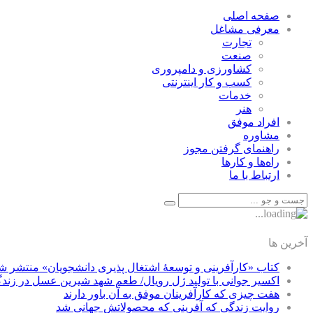
صفحه اصلی
معرفی مشاغل
تجارت
صنعت
كشاورزی و دامپروری
كسب و كار اينترنتی
خدمات
هنر
افراد موفق
مشاوره
راهنمای گرفتن مجوز
راه‌ها و كارها
ارتباط با ما
آخرین ها
کتاب «کارآفرینی و توسعۀ اشتغال پذیری دانشجویان» منتشر ش
اکسیر جوانی با تولید ژل رویال/ طعم شهد شیرین عسل‌ در زند
هفت چیزی که کارآفرینان موفق به آن باور دارند
روایت زندگی که آفرینی که محصولاتش جهانی شد