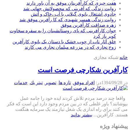
هفت چیزی که کارآفرینان موفق به آن باور دارند
روایت زندگی که آفرینی که محصولاتش جهانی شد
جادوی اشتغال بانوی گیلانی با آب ،خاک و آتش
روایت زندگی همسر شهیدی که کا رآفرین موفق شد
زهره صداقت کارآفرین موفق
جوان کارآفرینی که پای روستانشینان را به سفره سخاوت
کویر باز کرد
خلق آثار ناب از چوب خشک با دستان یک بانوی کارآفرین
زوج نجاری که در مزرعه مبلمان نجاری می کارند
خانه
شبکه مجازی
کارآفرین شکارچی فرصت است
در
1394/09/28
در:
افراد موفق
,
تازه ها
,
تصویر
,
تيتر يك
,
خدمات
واقعا چند درصد مردم تلاش کردند ایده خود را جامه عمل
بپوشانند؟ باور غلطی که در بین مردم وجود دارد این است که فکر
می کنند برای راه اندازی یک شغل نیازمند یک سرمایه هنگفت
هستند. کار‌آفرین...
بیشتر بدانید
پیشنهاد ویژه