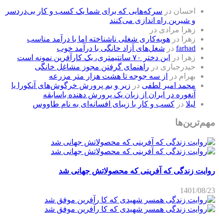
احسان
در
سرکه‌هایی که برای شما یک کسب و کار بی‌دردسر
و شیرین راه اندازی می‌کنند
زهرا مرادی
در
زهرا
در
هویه‌کاری شغلی ناشناخته اما با درآمد مناسب
farhad
در
شغل‌های آزاد خانگی با درآمد خوب
زهرا
در
این دختر ۷۰ سانتیمتری، یک کارآفرین نمونه است
حیدرجباری
در
راهنمای گرفتن مجوز مشاغل خانگی
بهرام
در
از سه جوجه تا هشت هزار متر مزرعه
محمد امیر لطفی
در
زیر و بم پرورش خرگوش‌های آنکورا یا
آنغوره در ایران از زبان یک پرورش دهنده باسابقه
لیلا
در
کسب و کار با زیبای افسانه‌ای به نام طاووس
مهم‌ترین‌ها
روایت زندگی که آفرینی که محصولاتش جهانی شد
1401/08/23