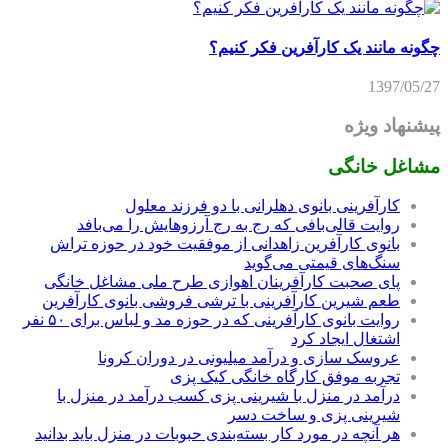
چگونه مانند یک کارآفرین فکر کنیم؟
1397/05/27
پیشنهاد ویژه
مشاغل خانگی
کارآفرینی بانوی دهلرانی با دو فرزند معلول
روایت قالی‌بافی که رج به رج آرزوهایش را می‌بافد
بانوی کارآفرین زاهدانی از موفقیت خود در حوزه تراش
سنگ‌های قیمتی می‌گوید
پای صحبت کارآفرینان اهوازی طرح ملی مشاغل خانگی
طعم شیرین کارآفرینی با ترشی فروشی بانوی کارآفرین
روایت بانوی کارآفرینی که در حوزه مد و لباس برای ۵۰ نفر
اشتغال ایجاد کرد
عروسک سازی و درآمد میلیونی در دوران کرونا
تجربه موفق کارگاه خانگی کیک پزی
درآمد در منزل با شیرینی پزی کسب درآمد در منزل با
شیرینی پزی و ساخت دسر
هر آنچه در مورد کار بسته‌بندی حبوبات در منزل باید بدانید