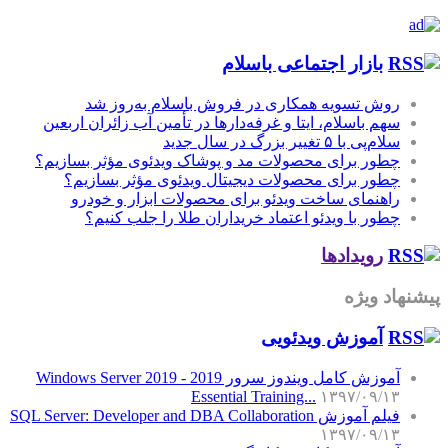
بازار اجتماعی باسلام
روش تسویه همکاری در فروش باسلام به‌روز شد
سهم باسلام، ایتا و غرفه‌دارها در تأمین آب زائران اربعین
سلام‌پی با ۵ تغییر بزرگ در سال جدید
چطور برای محصولات مد و پوشاک ویدئوی مؤثر بسازیم؟
چطور برای محصولات دیجیتال ویدئوی مؤثر بسازیم؟
راهنمای ساخت ویدئو برای محصولات ابزار و خودرو
چطور با ویدئو اعتماد خریداران طلا را جلب کنیم؟
رویدادها
پیشنهاد ویژه
آموزش‌ ویدئویی
آموزش کامل ویندوز سرور 2019 - Windows Server 2019
Essential Training...
۱۳۹۷/۰۹/۱۳
فیلم آموزش SQL Server: Developer and DBA Collaboration
۱۳۹۷/۰۹/۱۳