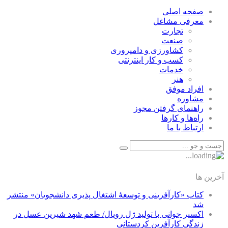
صفحه اصلی
معرفی مشاغل
تجارت
صنعت
كشاورزی و دامپروری
كسب و كار اينترنتی
خدمات
هنر
افراد موفق
مشاوره
راهنمای گرفتن مجوز
راه‌ها و كارها
ارتباط با ما
آخرین ها
کتاب «کارآفرینی و توسعۀ اشتغال پذیری دانشجویان» منتشر
شد
اکسیر جوانی با تولید ژل رویال/ طعم شهد شیرین عسل‌ در
زندگی کارآفرین کردستانی