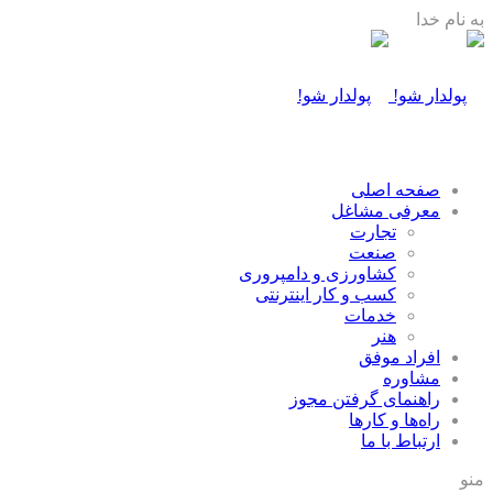
به نام خدا
صفحه اصلی
معرفی مشاغل
تجارت
صنعت
كشاورزی و دامپروری
كسب و كار اينترنتی
خدمات
هنر
افراد موفق
مشاوره
راهنمای گرفتن مجوز
راه‌ها و كارها
ارتباط با ما
منو