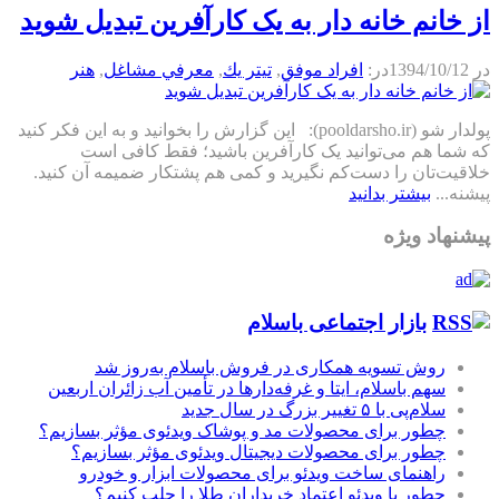
از خانم خانه دار به یک کارآفرین تبدیل شوید
در
1394/10/12
در:
افراد موفق
,
تيتر يك
,
معرفي مشاغل
,
هنر
پولدار شو (pooldarsho.ir): این گزارش را بخوانید و به این فکر کنید
که شما هم می‌توانید یک کارآفرین باشید؛ فقط کافی است
خلاقیت‌تان را دست‌‌کم نگیرید و کمی هم پشتکار ضمیمه آن کنید.
پیشنه...
بیشتر بدانید
پیشنهاد ویژه
بازار اجتماعی باسلام
روش تسویه همکاری در فروش باسلام به‌روز شد
سهم باسلام، ایتا و غرفه‌دارها در تأمین آب زائران اربعین
سلام‌پی با ۵ تغییر بزرگ در سال جدید
چطور برای محصولات مد و پوشاک ویدئوی مؤثر بسازیم؟
چطور برای محصولات دیجیتال ویدئوی مؤثر بسازیم؟
راهنمای ساخت ویدئو برای محصولات ابزار و خودرو
چطور با ویدئو اعتماد خریداران طلا را جلب کنیم؟