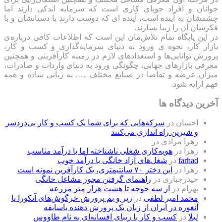
جوانان و افراد جویای کاری است که سرمایه اندکی دارند اما
چشمشان به آینده است، آینده ای که دوست دارند با دستانشان و با
فکرشان آن را زیبا بسازند.
در این پایگاه تمام تلاش‌مان این است که ‌اطلاعات کافی درباره‌ی
بازار کار، نحوه ی ورود به دنیای سرمایه‌گذاری و کسب و کار،
پرورش توانایی‌ها و استعدادهای لازم در زمینه کارآفرینی و همچنین
معرفی بازارهای جهانی، چگونگی ورود به دنیای واردات و صادرات،
میزان عرضه و تقاضا در صنایع مختلف …. به زبانی ساده و همه
فهم ارایه شود.
آخرین دیدگاه ها
احسان
در
سرکه‌هایی که برای شما یک کسب و کار بی‌دردسر
و شیرین راه اندازی می‌کنند
زهرا مرادی
در
زهرا
در
هویه‌کاری شغلی ناشناخته اما با درآمد مناسب
farhad
در
شغل‌های آزاد خانگی با درآمد خوب
زهرا
در
این دختر ۷۰ سانتیمتری، یک کارآفرین نمونه است
حیدرجباری
در
راهنمای گرفتن مجوز مشاغل خانگی
بهرام
در
از سه جوجه تا هشت هزار متر مزرعه
محمد امیر لطفی
در
زیر و بم پرورش خرگوش‌های آنکورا یا
آنغوره در ایران از زبان یک پرورش دهنده باسابقه
لیلا
در
کسب و کار با زیبای افسانه‌ای به نام طاووس