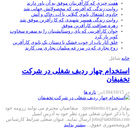
هفت چیزی که کارآفرینان موفق به آن باور دارند
روایت زندگی که آفرینی که محصولاتش جهانی شد
جادوی اشتغال بانوی گیلانی با آب ،خاک و آتش
روایت زندگی همسر شهیدی که کا رآفرین موفق شد
زهره صداقت کارآفرین موفق
جوان کارآفرینی که پای روستانشینان را به سفره سخاوت
کویر باز کرد
خلق آثار ناب از چوب خشک با دستان یک بانوی کارآفرین
زوج نجاری که در مزرعه مبلمان نجاری می کارند
خانه
شاغل
استخدام چهار ردیف شغلی در شرکت
تخفیفان
در
1394/10/15
در:
تازه ها
پولدار شو (pooldarsho.ir): متقاضیان محترم می توانند رزومه خود
را با ذکر عنوان شغلی مورد نظر خود به آدرس ایمیل
jobs@takhfifan.com ارسال نمایند. عنوان شغلی شرایط کارشناس
فروشحضوری حقوق...
بیشتر بدانید