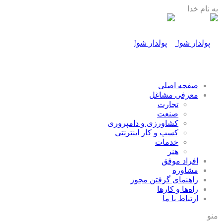
به نام خدا
صفحه اصلی
معرفی مشاغل
تجارت
صنعت
كشاورزی و دامپروری
كسب و كار اينترنتی
خدمات
هنر
افراد موفق
مشاوره
راهنمای گرفتن مجوز
راه‌ها و كارها
ارتباط با ما
منو