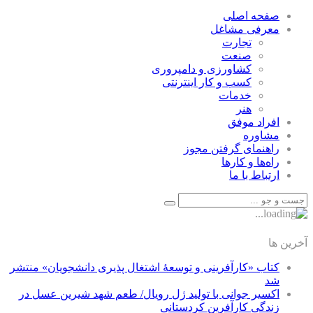
صفحه اصلی
معرفی مشاغل
تجارت
صنعت
كشاورزی و دامپروری
كسب و كار اينترنتی
خدمات
هنر
افراد موفق
مشاوره
راهنمای گرفتن مجوز
راه‌ها و كارها
ارتباط با ما
آخرین ها
کتاب «کارآفرینی و توسعۀ اشتغال پذیری دانشجویان» منتشر
شد
اکسیر جوانی با تولید ژل رویال/ طعم شهد شیرین عسل‌ در
زندگی کارآفرین کردستانی