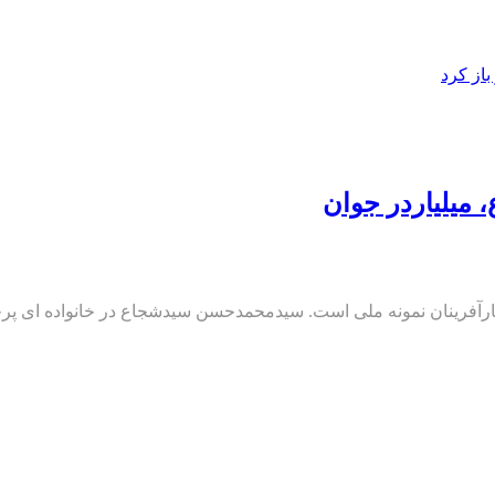
از کرد
میلیاردر جوان
در تهران ، یکی از جوانترین کارآفرینان نمونه ملی است. سیدمحمدحسن سیدشجاع در خ