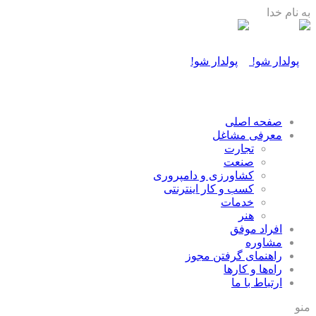
به نام خدا
صفحه اصلی
معرفی مشاغل
تجارت
صنعت
كشاورزی و دامپروری
كسب و كار اينترنتی
خدمات
هنر
افراد موفق
مشاوره
راهنمای گرفتن مجوز
راه‌ها و كارها
ارتباط با ما
منو