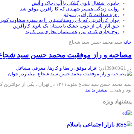
جادوی اشتغال بانوی گیلانی با آب ،خاک و آتش
روایت زندگی همسر شهیدی که کا رآفرین موفق شد
زهره صداقت کارآفرین موفق
جوان کارآفرینی که پای روستانشینان را به سفره سخاوت کویر ب
خلق آثار ناب از چوب خشک با دستان یک بانوی کارآفرین
زوج نجاری که در مزرعه مبلمان نجاری می کارند
خانه
سید محمد حسن سید شجاع
مصاحبه و راز موفقیت محمد حسن سید شجاع، 
در
1398/03/21
در:
افراد موفق
,
راه‌ها و كارها
,
معرفي مشاغل
سید محمد حسن سید شجاع متولد۱۳۶۱ 
بود و همی...
بیشتر بدانید
پیشنهاد ویژه
بازار اجتماعی باسلام