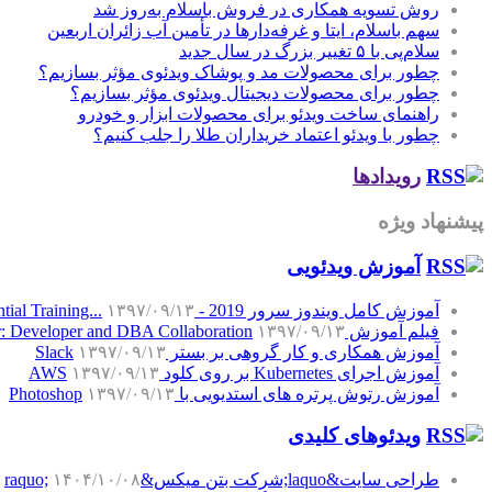
روش تسویه همکاری در فروش باسلام به‌روز شد
سهم باسلام، ایتا و غرفه‌دارها در تأمین آب زائران اربعین
سلام‌پی با ۵ تغییر بزرگ در سال جدید
چطور برای محصولات مد و پوشاک ویدئوی مؤثر بسازیم؟
چطور برای محصولات دیجیتال ویدئوی مؤثر بسازیم؟
راهنمای ساخت ویدئو برای محصولات ابزار و خودرو
چطور با ویدئو اعتماد خریداران طلا را جلب کنیم؟
رویدادها
پیشنهاد ویژه
آموزش‌ ویدئویی
آموزش کامل ویندوز سرور 2019 - Windows Server 2019 Essential Training...
۱۳۹۷/۰۹/۱۳
فیلم آموزش SQL Server: Developer and DBA Collaboration
۱۳۹۷/۰۹/۱۳
آموزش همکاری و کار گروهی بر بستر Slack
۱۳۹۷/۰۹/۱۳
آموزش اجرای Kubernetes بر روی کلود AWS
۱۳۹۷/۰۹/۱۳
آموزش رتوش پرتره های استدیویی با Photoshop
۱۳۹۷/۰۹/۱۳
ویدئوهای کلیدی
طراحی سایت&laquo;شرکت بتن میکس&raquo;
۱۴۰۴/۱۰/۰۸