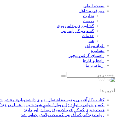
صفحه اصلی
معرفی مشاغل
تجارت
صنعت
كشاورزی و دامپروری
كسب و كار اينترنتی
خدمات
هنر
افراد موفق
مشاوره
راهنمای گرفتن مجوز
راه‌ها و كارها
ارتباط با ما
آخرین ها
کتاب «کارآفرینی و توسعۀ اشتغال پذیری دانشجویان» منتشر ش
اکسیر جوانی با تولید ژل رویال/ طعم شهد شیرین عسل‌ در زند
هفت چیزی که کارآفرینان موفق به آن باور دارند
روایت زندگی که آفرینی که محصولاتش جهانی شد