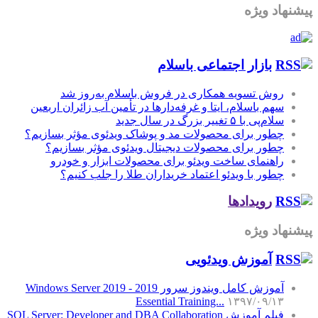
پیشنهاد ویژه
بازار اجتماعی باسلام
روش تسویه همکاری در فروش باسلام به‌روز شد
سهم باسلام، ایتا و غرفه‌دارها در تأمین آب زائران اربعین
سلام‌پی با ۵ تغییر بزرگ در سال جدید
چطور برای محصولات مد و پوشاک ویدئوی مؤثر بسازیم؟
چطور برای محصولات دیجیتال ویدئوی مؤثر بسازیم؟
راهنمای ساخت ویدئو برای محصولات ابزار و خودرو
چطور با ویدئو اعتماد خریداران طلا را جلب کنیم؟
رویدادها
پیشنهاد ویژه
آموزش‌ ویدئویی
آموزش کامل ویندوز سرور 2019 - Windows Server 2019
Essential Training...
۱۳۹۷/۰۹/۱۳
فیلم آموزش SQL Server: Developer and DBA Collaboration