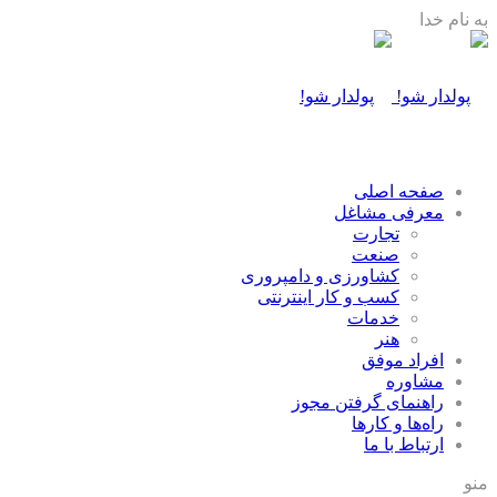
به نام خدا
صفحه اصلی
معرفی مشاغل
تجارت
صنعت
كشاورزی و دامپروری
كسب و كار اينترنتی
خدمات
هنر
افراد موفق
مشاوره
راهنمای گرفتن مجوز
راه‌ها و كارها
ارتباط با ما
منو