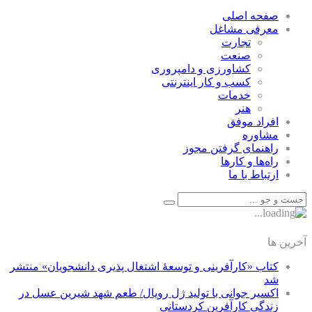
صفحه اصلی
معرفی مشاغل
تجارت
صنعت
كشاورزی و دامپروری
كسب و كار اينترنتی
خدمات
هنر
افراد موفق
مشاوره
راهنمای گرفتن مجوز
راه‌ها و كارها
ارتباط با ما
آخرین ها
کتاب «کارآفرینی و توسعۀ اشتغال پذیری دانشجویان» منتشر
شد
اکسیر جوانی با تولید ژل رویال/ طعم شهد شیرین عسل‌ در
زندگی کارآفرین کردستانی