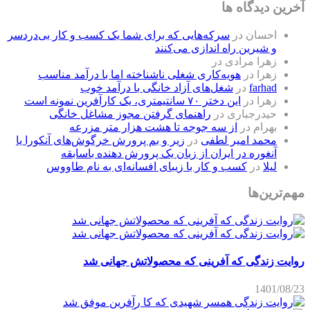
آخرین دیدگاه ها
احسان
در
سرکه‌هایی که برای شما یک کسب و کار بی‌دردسر
و شیرین راه اندازی می‌کنند
زهرا مرادی
در
زهرا
در
هویه‌کاری شغلی ناشناخته اما با درآمد مناسب
farhad
در
شغل‌های آزاد خانگی با درآمد خوب
زهرا
در
این دختر ۷۰ سانتیمتری، یک کارآفرین نمونه است
حیدرجباری
در
راهنمای گرفتن مجوز مشاغل خانگی
بهرام
در
از سه جوجه تا هشت هزار متر مزرعه
محمد امیر لطفی
در
زیر و بم پرورش خرگوش‌های آنکورا یا
آنغوره در ایران از زبان یک پرورش دهنده باسابقه
لیلا
در
کسب و کار با زیبای افسانه‌ای به نام طاووس
مهم‌ترین‌ها
روایت زندگی که آفرینی که محصولاتش جهانی شد
1401/08/23