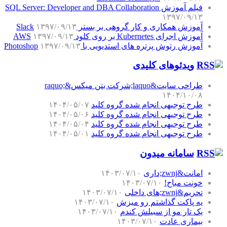
فیلم آموزش SQL Server: Developer and DBA Collaboration
۱۳۹۷/۰۹/۱۳
آموزش همکاری و کار گروهی بر بستر Slack
۱۳۹۷/۰۹/۱۳
آموزش اجرای Kubernetes بر روی کلود AWS
۱۳۹۷/۰۹/۱۳
آموزش رتوش پرتره های استدیویی با Photoshop
۱۳۹۷/۰۹/۱۳
ویدئوهای کلیدی
طراحی سایت&laquo;شرکت بتن میکس&raquo;
۱۴۰۴/۱۰/۰۸
طرح توجیهی انجام شده گروه کلید
۱۴۰۴/۰۵/۰۷
طرح توجیهی انجام شده گروه کلید
۱۴۰۴/۰۵/۰۶
طرح توجیهی انجام شده گروه کلید
۱۴۰۴/۰۵/۰۴
طرح توجیهی انجام شده گروه کلید
۱۴۰۴/۰۵/۰۱
سامانه میدون
امانت&zwnj;داری
۱۴۰۳/۰۷/۱۰
خونت مباح!
۱۴۰۳/۰۷/۱۰
تحریم&zwnj;های داخلی
۱۴۰۳/۰۷/۱۰
یه پاکت گذاشتم رو میزش
۱۴۰۳/۰۷/۱۰
یک تار مو از سبیلش کندم
۱۴۰۳/۰۷/۱۰
بیماری عادت
۱۴۰۳/۰۷/۱۰