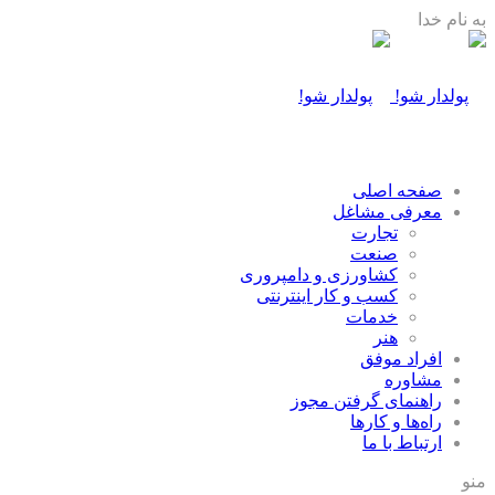
به نام خدا
صفحه اصلی
معرفی مشاغل
تجارت
صنعت
كشاورزی و دامپروری
كسب و كار اينترنتی
خدمات
هنر
افراد موفق
مشاوره
راهنمای گرفتن مجوز
راه‌ها و كارها
ارتباط با ما
منو