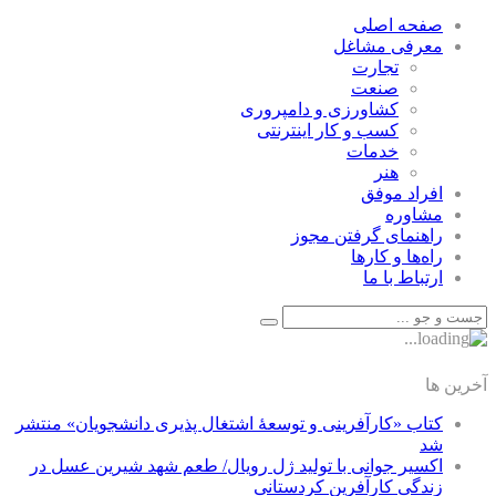
صفحه اصلی
معرفی مشاغل
تجارت
صنعت
كشاورزی و دامپروری
كسب و كار اينترنتی
خدمات
هنر
افراد موفق
مشاوره
راهنمای گرفتن مجوز
راه‌ها و كارها
ارتباط با ما
آخرین ها
کتاب «کارآفرینی و توسعۀ اشتغال پذیری دانشجویان» منتشر
شد
اکسیر جوانی با تولید ژل رویال/ طعم شهد شیرین عسل‌ در
زندگی کارآفرین کردستانی