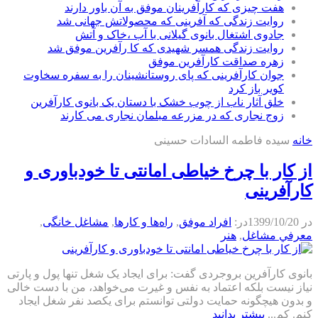
هفت چیزی که کارآفرینان موفق به آن باور دارند
روایت زندگی که آفرینی که محصولاتش جهانی شد
جادوی اشتغال بانوی گیلانی با آب ،خاک و آتش
روایت زندگی همسر شهیدی که کا رآفرین موفق شد
زهره صداقت کارآفرین موفق
جوان کارآفرینی که پای روستانشینان را به سفره سخاوت
کویر باز کرد
خلق آثار ناب از چوب خشک با دستان یک بانوی کارآفرین
زوج نجاری که در مزرعه مبلمان نجاری می کارند
خانه
سیده فاطمه السادات حسینی
از کار با چرخ خیاطی امانتی تا خودباوری و
کارآفرینی
در
1399/10/20
در:
افراد موفق
,
راه‌ها و كارها
,
مشاغل خانگی
,
معرفي مشاغل
,
هنر
بانوی کارآفرین بروجردی گفت: برای ایجاد یک شغل تنها پول و پارتی
نیاز نیست بلکه اعتماد به نفس و غیرت می‌خواهد، من با دست خالی
و بدون هیچگونه حمایت دولتی توانستم برای یکصد نفر شغل ایجاد
کنم. کم...
بیشتر بدانید