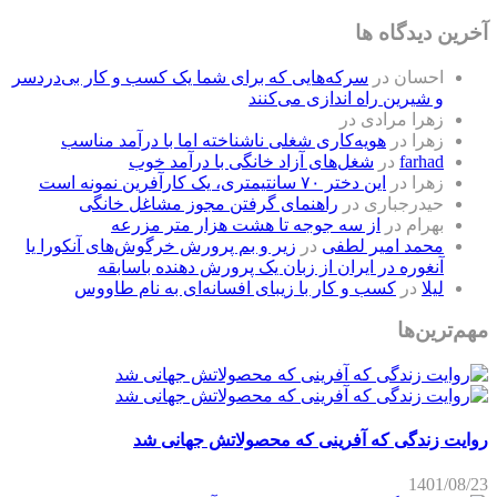
آخرین دیدگاه ها
احسان
در
سرکه‌هایی که برای شما یک کسب و کار بی‌دردسر
و شیرین راه اندازی می‌کنند
زهرا مرادی
در
زهرا
در
هویه‌کاری شغلی ناشناخته اما با درآمد مناسب
farhad
در
شغل‌های آزاد خانگی با درآمد خوب
زهرا
در
این دختر ۷۰ سانتیمتری، یک کارآفرین نمونه است
حیدرجباری
در
راهنمای گرفتن مجوز مشاغل خانگی
بهرام
در
از سه جوجه تا هشت هزار متر مزرعه
محمد امیر لطفی
در
زیر و بم پرورش خرگوش‌های آنکورا یا
آنغوره در ایران از زبان یک پرورش دهنده باسابقه
لیلا
در
کسب و کار با زیبای افسانه‌ای به نام طاووس
مهم‌ترین‌ها
روایت زندگی که آفرینی که محصولاتش جهانی شد
1401/08/23