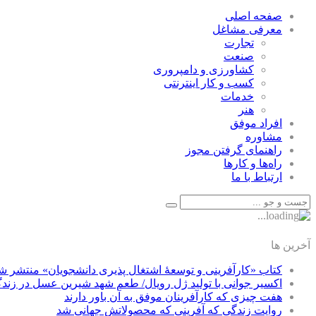
صفحه اصلی
معرفی مشاغل
تجارت
صنعت
كشاورزی و دامپروری
كسب و كار اينترنتی
خدمات
هنر
افراد موفق
مشاوره
راهنمای گرفتن مجوز
راه‌ها و كارها
ارتباط با ما
آخرین ها
کتاب «کارآفرینی و توسعۀ اشتغال پذیری دانشجویان» منتشر ش
اکسیر جوانی با تولید ژل رویال/ طعم شهد شیرین عسل‌ در زند
هفت چیزی که کارآفرینان موفق به آن باور دارند
روایت زندگی که آفرینی که محصولاتش جهانی شد