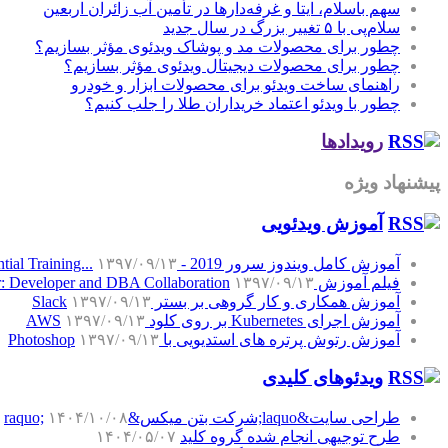
سهم باسلام، ایتا و غرفه‌دارها در تأمین آب زائران اربعین
سلام‌پی با ۵ تغییر بزرگ در سال جدید
چطور برای محصولات مد و پوشاک ویدئوی مؤثر بسازیم؟
چطور برای محصولات دیجیتال ویدئوی مؤثر بسازیم؟
راهنمای ساخت ویدئو برای محصولات ابزار و خودرو
چطور با ویدئو اعتماد خریداران طلا را جلب کنیم؟
رویدادها
پیشنهاد ویژه
آموزش‌ ویدئویی
آموزش کامل ویندوز سرور 2019 - Windows Server 2019 Essential Training...
۱۳۹۷/۰۹/۱۳
فیلم آموزش SQL Server: Developer and DBA Collaboration
۱۳۹۷/۰۹/۱۳
آموزش همکاری و کار گروهی بر بستر Slack
۱۳۹۷/۰۹/۱۳
آموزش اجرای Kubernetes بر روی کلود AWS
۱۳۹۷/۰۹/۱۳
آموزش رتوش پرتره های استدیویی با Photoshop
۱۳۹۷/۰۹/۱۳
ویدئوهای کلیدی
طراحی سایت&laquo;شرکت بتن میکس&raquo;
۱۴۰۴/۱۰/۰۸
طرح توجیهی انجام شده گروه کلید
۱۴۰۴/۰۵/۰۷