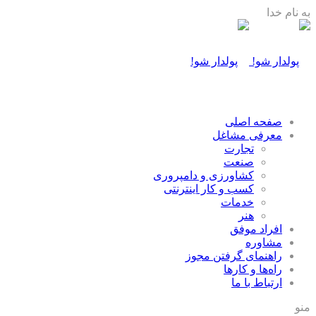
به نام خدا
صفحه اصلی
معرفی مشاغل
تجارت
صنعت
كشاورزی و دامپروری
كسب و كار اينترنتی
خدمات
هنر
افراد موفق
مشاوره
راهنمای گرفتن مجوز
راه‌ها و كارها
ارتباط با ما
منو