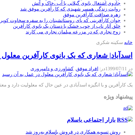
جادوی اشتغال بانوی گیلانی با آب ،خاک و آتش
روایت زندگی همسر شهیدی که کا رآفرین موفق شد
زهره صداقت کارآفرین موفق
جوان کارآفرینی که پای روستانشینان را به سفره سخاوت کویر ب
خلق آثار ناب از چوب خشک با دستان یک بانوی کارآفرین
زوج نجاری که در مزرعه مبلمان نجاری می کارند
خانه
سکینه شکری
اسدآباد| شعاری که یک بانوی کارآفرین معلول 
در
1399/07/11
در:
افراد موفق
,
كشاورزی و دامپروری
یک کارآفرین و با انگیزه اسدآبادی در عین حال که معلولیت دارد و معت
پیشنهاد ویژه
بازار اجتماعی باسلام
روش تسویه همکاری در فروش باسلام به‌روز شد