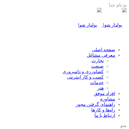
به نام خدا
صفحه اصلی
معرفی مشاغل
تجارت
صنعت
كشاورزی و دامپروری
كسب و كار اينترنتی
خدمات
هنر
افراد موفق
مشاوره
راهنمای گرفتن مجوز
راه‌ها و كارها
ارتباط با ما
منو