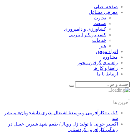
صفحه اصلی
معرفی مشاغل
تجارت
صنعت
كشاورزی و دامپروری
كسب و كار اينترنتی
خدمات
هنر
افراد موفق
مشاوره
راهنمای گرفتن مجوز
راه‌ها و كارها
ارتباط با ما
آخرین ها
کتاب «کارآفرینی و توسعۀ اشتغال پذیری دانشجویان» منتشر
شد
اکسیر جوانی با تولید ژل رویال/ طعم شهد شیرین عسل‌ در
زندگی کارآفرین کردستانی