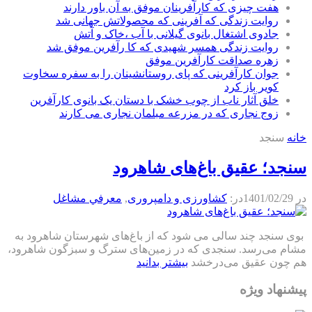
هفت چیزی که کارآفرینان موفق به آن باور دارند
روایت زندگی که آفرینی که محصولاتش جهانی شد
جادوی اشتغال بانوی گیلانی با آب ،خاک و آتش
روایت زندگی همسر شهیدی که کا رآفرین موفق شد
زهره صداقت کارآفرین موفق
جوان کارآفرینی که پای روستانشینان را به سفره سخاوت
کویر باز کرد
خلق آثار ناب از چوب خشک با دستان یک بانوی کارآفرین
زوج نجاری که در مزرعه مبلمان نجاری می کارند
خانه
سنجد
سنجد؛ عقیق باغ‌های شاهرود
در
1401/02/29
در:
كشاورزی و دامپروری
,
معرفي مشاغل
بوی سنجد چند سالی می شود که از باغ‌های شهرستان شاهرود به
مشام می‌رسد. سنجدی که در زمین‌های سترگ و سبزگون شاهرود،
هم چون عقیق می‌درخشد
بیشتر بدانید
پیشنهاد ویژه