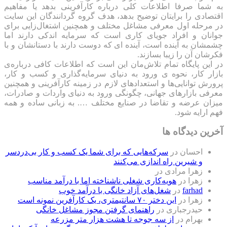
به شما صرفا اطلاعات کلی درباره کارآفرینی بدهد یا مفاهیم
اقتصادی را برایتان توضیح بدهد، هدف گروه گردانندگان این سایت
در مرحله اول معرفی مشاغل مختلف و همچنین اشتغال‌زایی برای
جوانان و افراد جویای کاری است که سرمایه اندکی دارند اما
چشمشان به آینده است، آینده ای که دوست دارند با دستانشان و با
فکرشان آن را زیبا بسازند.
در این پایگاه تمام تلاش‌مان این است که ‌اطلاعات کافی درباره‌ی
بازار کار، نحوه ی ورود به دنیای سرمایه‌گذاری و کسب و کار،
پرورش توانایی‌ها و استعدادهای لازم در زمینه کارآفرینی و همچنین
معرفی بازارهای جهانی، چگونگی ورود به دنیای واردات و صادرات،
میزان عرضه و تقاضا در صنایع مختلف …. به زبانی ساده و همه
فهم ارایه شود.
آخرین دیدگاه ها
احسان
در
سرکه‌هایی که برای شما یک کسب و کار بی‌دردسر
و شیرین راه اندازی می‌کنند
زهرا مرادی
در
زهرا
در
هویه‌کاری شغلی ناشناخته اما با درآمد مناسب
farhad
در
شغل‌های آزاد خانگی با درآمد خوب
زهرا
در
این دختر ۷۰ سانتیمتری، یک کارآفرین نمونه است
حیدرجباری
در
راهنمای گرفتن مجوز مشاغل خانگی
بهرام
در
از سه جوجه تا هشت هزار متر مزرعه