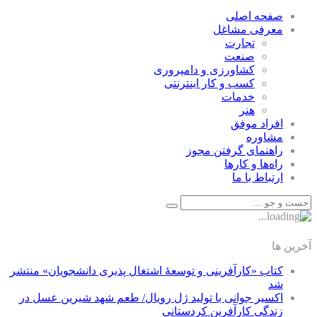
صفحه اصلی
معرفی مشاغل
تجارت
صنعت
كشاورزی و دامپروری
كسب و كار اينترنتی
خدمات
هنر
افراد موفق
مشاوره
راهنمای گرفتن مجوز
راه‌ها و كارها
ارتباط با ما
آخرین ها
کتاب «کارآفرینی و توسعۀ اشتغال پذیری دانشجویان» منتشر
شد
اکسیر جوانی با تولید ژل رویال/ طعم شهد شیرین عسل‌ در
زندگی کارآفرین کردستانی