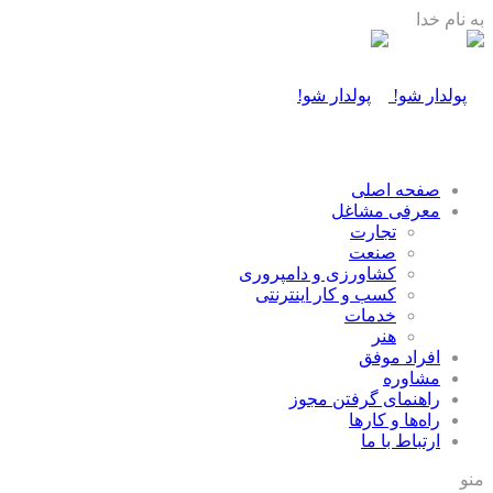
به نام خدا
صفحه اصلی
معرفی مشاغل
تجارت
صنعت
كشاورزی و دامپروری
كسب و كار اينترنتی
خدمات
هنر
افراد موفق
مشاوره
راهنمای گرفتن مجوز
راه‌ها و كارها
ارتباط با ما
منو