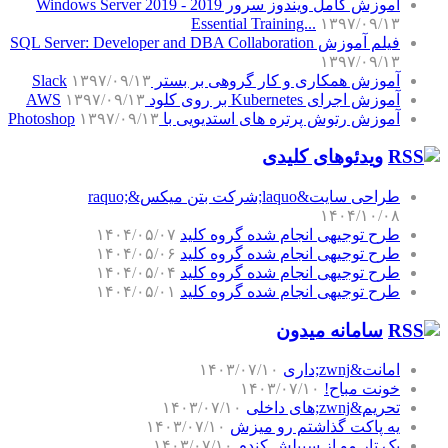
آموزش کامل ویندوز سرور 2019 - Windows Server 2019
Essential Training...
۱۳۹۷/۰۹/۱۳
فیلم آموزش SQL Server: Developer and DBA Collaboration
۱۳۹۷/۰۹/۱۳
آموزش همکاری و کار گروهی بر بستر Slack
۱۳۹۷/۰۹/۱۳
آموزش اجرای Kubernetes بر روی کلود AWS
۱۳۹۷/۰۹/۱۳
آموزش رتوش پرتره های استدیویی با Photoshop
۱۳۹۷/۰۹/۱۳
ویدئوهای کلیدی
طراحی سایت&laquo;شرکت بتن میکس&raquo;
۱۴۰۴/۱۰/۰۸
طرح توجیهی انجام شده گروه کلید
۱۴۰۴/۰۵/۰۷
طرح توجیهی انجام شده گروه کلید
۱۴۰۴/۰۵/۰۶
طرح توجیهی انجام شده گروه کلید
۱۴۰۴/۰۵/۰۴
طرح توجیهی انجام شده گروه کلید
۱۴۰۴/۰۵/۰۱
سامانه میدون
امانت&zwnj;داری
۱۴۰۳/۰۷/۱۰
خونت مباح!
۱۴۰۳/۰۷/۱۰
تحریم&zwnj;های داخلی
۱۴۰۳/۰۷/۱۰
یه پاکت گذاشتم رو میزش
۱۴۰۳/۰۷/۱۰
یک تار مو از سبیلش کندم
۱۴۰۳/۰۷/۱۰