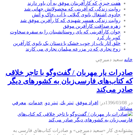
هفت چیزی که کارآفرینان موفق به آن باور دارند
روایت زندگی که آفرینی که محصولاتش جهانی شد
جادوی اشتغال بانوی گیلانی با آب ،خاک و آتش
روایت زندگی همسر شهیدی که کا رآفرین موفق شد
زهره صداقت کارآفرین موفق
جوان کارآفرینی که پای روستانشینان را به سفره سخاوت
کویر باز کرد
خلق آثار ناب از چوب خشک با دستان یک بانوی کارآفرین
زوج نجاری که در مزرعه مبلمان نجاری می کارند
خانه
سعيد دميرچي
صادرات یار مهربان / گفت‌و‌گو با تاجر خلاقی
که کتاب‌های فارسی‌زبان به کشورهای دیگر
صادر می‌کند
در
1396/03/08
در:
افراد موفق
,
تيتر يك
,
تیتر دو
,
خدمات
,
معرفي
مشاغل
پشتوانه‌ی کار «سعید دمیرچی» و صادرات کتاب‌های فارسی به