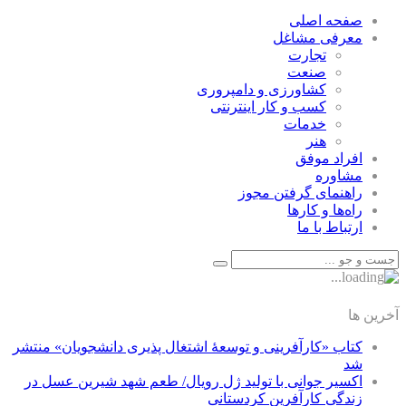
صفحه اصلی
معرفی مشاغل
تجارت
صنعت
كشاورزی و دامپروری
كسب و كار اينترنتی
خدمات
هنر
افراد موفق
مشاوره
راهنمای گرفتن مجوز
راه‌ها و كارها
ارتباط با ما
آخرین ها
کتاب «کارآفرینی و توسعۀ اشتغال پذیری دانشجویان» منتشر
شد
اکسیر جوانی با تولید ژل رویال/ طعم شهد شیرین عسل‌ در
زندگی کارآفرین کردستانی