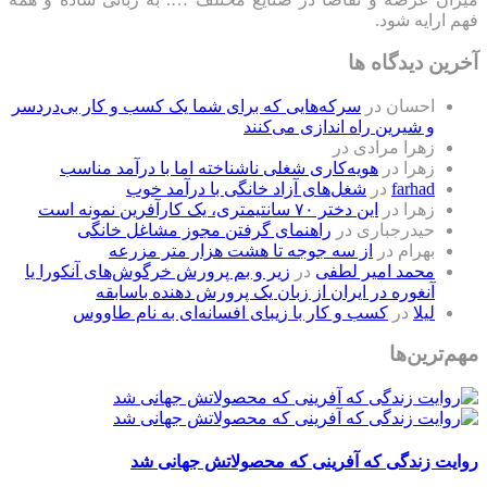
فهم ارایه شود.
آخرین دیدگاه ها
احسان
در
سرکه‌هایی که برای شما یک کسب و کار بی‌دردسر
و شیرین راه اندازی می‌کنند
زهرا مرادی
در
زهرا
در
هویه‌کاری شغلی ناشناخته اما با درآمد مناسب
farhad
در
شغل‌های آزاد خانگی با درآمد خوب
زهرا
در
این دختر ۷۰ سانتیمتری، یک کارآفرین نمونه است
حیدرجباری
در
راهنمای گرفتن مجوز مشاغل خانگی
بهرام
در
از سه جوجه تا هشت هزار متر مزرعه
محمد امیر لطفی
در
زیر و بم پرورش خرگوش‌های آنکورا یا
آنغوره در ایران از زبان یک پرورش دهنده باسابقه
لیلا
در
کسب و کار با زیبای افسانه‌ای به نام طاووس
مهم‌ترین‌ها
روایت زندگی که آفرینی که محصولاتش جهانی شد