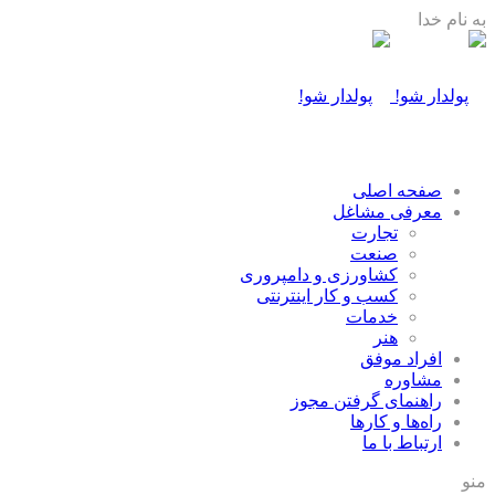
به نام خدا
صفحه اصلی
معرفی مشاغل
تجارت
صنعت
كشاورزی و دامپروری
كسب و كار اينترنتی
خدمات
هنر
افراد موفق
مشاوره
راهنمای گرفتن مجوز
راه‌ها و كارها
ارتباط با ما
منو