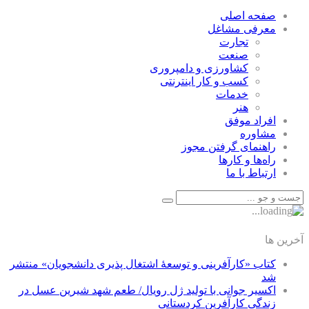
صفحه اصلی
معرفی مشاغل
تجارت
صنعت
كشاورزی و دامپروری
كسب و كار اينترنتی
خدمات
هنر
افراد موفق
مشاوره
راهنمای گرفتن مجوز
راه‌ها و كارها
ارتباط با ما
آخرین ها
کتاب «کارآفرینی و توسعۀ اشتغال پذیری دانشجویان» منتشر
شد
اکسیر جوانی با تولید ژل رویال/ طعم شهد شیرین عسل‌ در
زندگی کارآفرین کردستانی