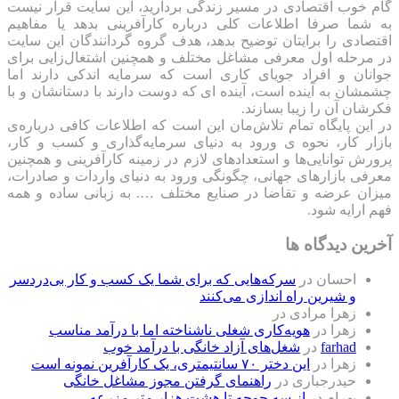
گام خوب اقتصادی در مسیر زندگی بردارید، این سایت قرار نیست
به شما صرفا اطلاعات کلی درباره کارآفرینی بدهد یا مفاهیم
اقتصادی را برایتان توضیح بدهد، هدف گروه گردانندگان این سایت
در مرحله اول معرفی مشاغل مختلف و همچنین اشتغال‌زایی برای
جوانان و افراد جویای کاری است که سرمایه اندکی دارند اما
چشمشان به آینده است، آینده ای که دوست دارند با دستانشان و با
فکرشان آن را زیبا بسازند.
در این پایگاه تمام تلاش‌مان این است که ‌اطلاعات کافی درباره‌ی
بازار کار، نحوه ی ورود به دنیای سرمایه‌گذاری و کسب و کار،
پرورش توانایی‌ها و استعدادهای لازم در زمینه کارآفرینی و همچنین
معرفی بازارهای جهانی، چگونگی ورود به دنیای واردات و صادرات،
میزان عرضه و تقاضا در صنایع مختلف …. به زبانی ساده و همه
فهم ارایه شود.
آخرین دیدگاه ها
احسان
در
سرکه‌هایی که برای شما یک کسب و کار بی‌دردسر
و شیرین راه اندازی می‌کنند
زهرا مرادی
در
زهرا
در
هویه‌کاری شغلی ناشناخته اما با درآمد مناسب
farhad
در
شغل‌های آزاد خانگی با درآمد خوب
زهرا
در
این دختر ۷۰ سانتیمتری، یک کارآفرین نمونه است
حیدرجباری
در
راهنمای گرفتن مجوز مشاغل خانگی
بهرام
در
از سه جوجه تا هشت هزار متر مزرعه