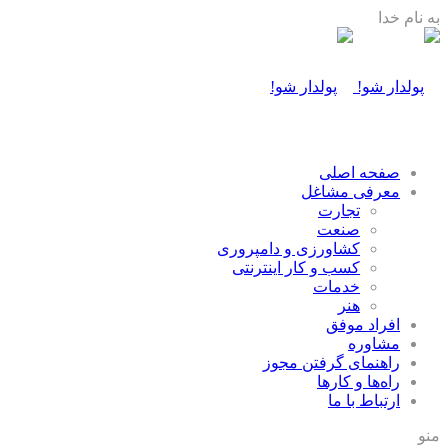
به نام خدا
صفحه اصلی
معرفی مشاغل
تجارت
صنعت
كشاورزی و دامپروری
كسب و كار اينترنتی
خدمات
هنر
افراد موفق
مشاوره
راهنمای گرفتن مجوز
راه‌ها و كارها
ارتباط با ما
منو