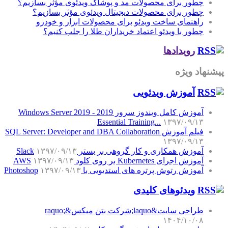
چطور برای محصولات مد و پوشاک ویدئوی مؤثر بسازیم؟
چطور برای محصولات دیجیتال ویدئوی مؤثر بسازیم؟
راهنمای ساخت ویدئو برای محصولات ابزار و خودرو
چطور با ویدئو اعتماد خریداران طلا را جلب کنیم؟
رویدادها
پیشنهاد ویژه
آموزش‌ ویدئویی
آموزش کامل ویندوز سرور 2019 - Windows Server 2019
Essential Training...
۱۳۹۷/۰۹/۱۳
فیلم آموزش SQL Server: Developer and DBA Collaboration
۱۳۹۷/۰۹/۱۳
آموزش همکاری و کار گروهی بر بستر Slack
۱۳۹۷/۰۹/۱۳
آموزش اجرای Kubernetes بر روی کلود AWS
۱۳۹۷/۰۹/۱۳
آموزش رتوش پرتره های استدیویی با Photoshop
۱۳۹۷/۰۹/۱۳
ویدئوهای کلیدی
طراحی سایت&laquo;شرکت بتن میکس&raquo;
۱۴۰۴/۱۰/۰۸