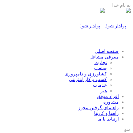
به نام خدا
صفحه اصلی
معرفی مشاغل
تجارت
صنعت
كشاورزی و دامپروری
كسب و كار اينترنتی
خدمات
هنر
افراد موفق
مشاوره
راهنمای گرفتن مجوز
راه‌ها و كارها
ارتباط با ما
منو