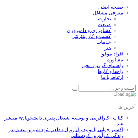
صفحه اصلی
معرفی مشاغل
تجارت
صنعت
كشاورزی و دامپروری
كسب و كار اينترنتی
خدمات
هنر
افراد موفق
مشاوره
راهنمای گرفتن مجوز
راه‌ها و كارها
ارتباط با ما
آخرین ها
کتاب «کارآفرینی و توسعۀ اشتغال پذیری دانشجویان» منتشر
شد
اکسیر جوانی با تولید ژل رویال/ طعم شهد شیرین عسل‌ در
زندگی کارآفرین کردستانی