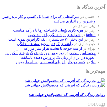
آخرین دیدگاه ها
احسان
در
سرکه‌هایی که برای شما یک کسب و کار بی‌دردسر
و شیرین راه اندازی می‌کنند
زهرا مرادی
در
زهرا
در
هویه‌کاری شغلی ناشناخته اما با درآمد مناسب
farhad
در
شغل‌های آزاد خانگی با درآمد خوب
زهرا
در
این دختر ۷۰ سانتیمتری، یک کارآفرین نمونه است
حیدرجباری
در
راهنمای گرفتن مجوز مشاغل خانگی
بهرام
در
از سه جوجه تا هشت هزار متر مزرعه
محمد امیر لطفی
در
زیر و بم پرورش خرگوش‌های آنکورا یا
آنغوره در ایران از زبان یک پرورش دهنده باسابقه
لیلا
در
کسب و کار با زیبای افسانه‌ای به نام طاووس
مهم‌ترین‌ها
روایت زندگی که آفرینی که محصولاتش جهانی شد
1401/08/23