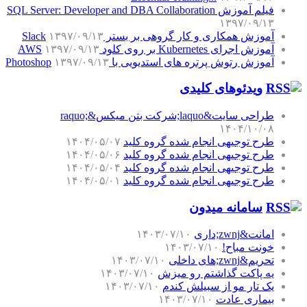
فیلم آموزش SQL Server: Developer and DBA Collaboration
۱۳۹۷/۰۹/۱۳
آموزش همکاری و کار گروهی بر بستر Slack
۱۳۹۷/۰۹/۱۳
آموزش اجرای Kubernetes بر روی کلود AWS
۱۳۹۷/۰۹/۱۳
آموزش رتوش پرتره های استدیویی با Photoshop
۱۳۹۷/۰۹/۱۳
ویدئوهای کلیدی
طراحی سایت&laquo;شرکت بتن میکس&raquo;
۱۴۰۴/۱۰/۰۸
طرح توجیهی انجام شده گروه کلید
۱۴۰۴/۰۵/۰۷
طرح توجیهی انجام شده گروه کلید
۱۴۰۴/۰۵/۰۶
طرح توجیهی انجام شده گروه کلید
۱۴۰۴/۰۵/۰۴
طرح توجیهی انجام شده گروه کلید
۱۴۰۴/۰۵/۰۱
سامانه میدون
امانت&zwnj;داری
۱۴۰۳/۰۷/۱۰
خونت مباح!
۱۴۰۳/۰۷/۱۰
تحریم&zwnj;های داخلی
۱۴۰۳/۰۷/۱۰
یه پاکت گذاشتم رو میزش
۱۴۰۳/۰۷/۱۰
یک تار مو از سبیلش کندم
۱۴۰۳/۰۷/۱۰
بیماری عادت
۱۴۰۳/۰۷/۱۰