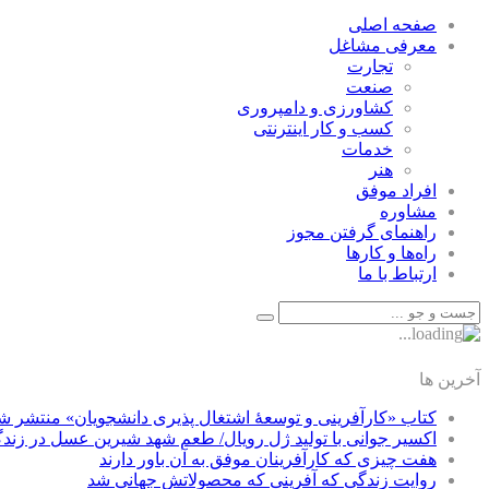
صفحه اصلی
معرفی مشاغل
تجارت
صنعت
كشاورزی و دامپروری
كسب و كار اينترنتی
خدمات
هنر
افراد موفق
مشاوره
راهنمای گرفتن مجوز
راه‌ها و كارها
ارتباط با ما
آخرین ها
کتاب «کارآفرینی و توسعۀ اشتغال پذیری دانشجویان» منتشر ش
اکسیر جوانی با تولید ژل رویال/ طعم شهد شیرین عسل‌ در زند
هفت چیزی که کارآفرینان موفق به آن باور دارند
روایت زندگی که آفرینی که محصولاتش جهانی شد