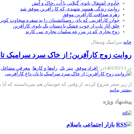
جادوی اشتغال بانوی گیلانی با آب ،خاک و آتش
روایت زندگی همسر شهیدی که کا رآفرین موفق شد
زهره صداقت کارآفرین موفق
جوان کارآفرینی که پای روستانشینان را به سفره سخاوت کویر ب
خلق آثار ناب از چوب خشک با دستان یک بانوی کارآفرین
زوج نجاری که در مزرعه مبلمان نجاری می کارند
خانه
سرامیک و‌سفال
روایت زوج کارآفرین؛ از خاک سرد سرامیک تا ن
در
1401/05/13
در:
افراد موفق
,
تيتر يك
,
راه‌ها و كارها
,
معرفي مشاغل
,
از زیر صفر شروع کردند. از وقتی که خودشان هم نمی‌دانستند که آیا می‌توانند در شهرغریب دوام ب
بیشتر بدانید
پیشنهاد ویژه
بازار اجتماعی باسلام