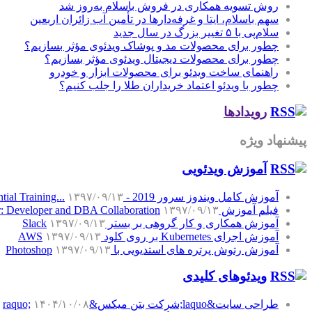
روش تسویه همکاری در فروش باسلام به‌روز شد
سهم باسلام، ایتا و غرفه‌دارها در تأمین آب زائران اربعین
سلام‌پی با ۵ تغییر بزرگ در سال جدید
چطور برای محصولات مد و پوشاک ویدئوی مؤثر بسازیم؟
چطور برای محصولات دیجیتال ویدئوی مؤثر بسازیم؟
راهنمای ساخت ویدئو برای محصولات ابزار و خودرو
چطور با ویدئو اعتماد خریداران طلا را جلب کنیم؟
رویدادها
پیشنهاد ویژه
آموزش‌ ویدئویی
آموزش کامل ویندوز سرور 2019 - Windows Server 2019 Essential Training...
۱۳۹۷/۰۹/۱۳
فیلم آموزش SQL Server: Developer and DBA Collaboration
۱۳۹۷/۰۹/۱۳
آموزش همکاری و کار گروهی بر بستر Slack
۱۳۹۷/۰۹/۱۳
آموزش اجرای Kubernetes بر روی کلود AWS
۱۳۹۷/۰۹/۱۳
آموزش رتوش پرتره های استدیویی با Photoshop
۱۳۹۷/۰۹/۱۳
ویدئوهای کلیدی
طراحی سایت&laquo;شرکت بتن میکس&raquo;
۱۴۰۴/۱۰/۰۸