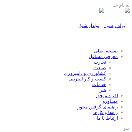
به نام خدا
صفحه اصلی
معرفی مشاغل
تجارت
صنعت
كشاورزی و دامپروری
كسب و كار اينترنتی
خدمات
هنر
افراد موفق
مشاوره
راهنمای گرفتن مجوز
راه‌ها و كارها
ارتباط با ما
منو