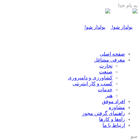
به نام خدا
صفحه اصلی
معرفی مشاغل
تجارت
صنعت
كشاورزی و دامپروری
كسب و كار اينترنتی
خدمات
هنر
افراد موفق
مشاوره
راهنمای گرفتن مجوز
راه‌ها و كارها
ارتباط با ما
منو