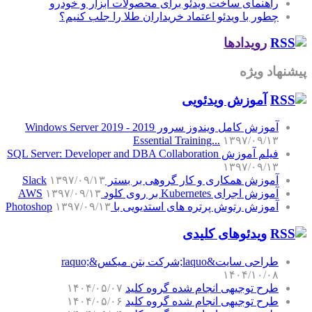
راهنمای ساخت ویدئو برای محصولات ابزار و خودرو
چطور با ویدئو اعتماد خریداران طلا را جلب کنیم؟
رویدادها
پیشنهاد ویژه
آموزش‌ ویدئویی
آموزش کامل ویندوز سرور 2019 - Windows Server 2019
Essential Training...
۱۳۹۷/۰۹/۱۳
فیلم آموزش SQL Server: Developer and DBA Collaboration
۱۳۹۷/۰۹/۱۳
آموزش همکاری و کار گروهی بر بستر Slack
۱۳۹۷/۰۹/۱۳
آموزش اجرای Kubernetes بر روی کلود AWS
۱۳۹۷/۰۹/۱۳
آموزش رتوش پرتره های استدیویی با Photoshop
۱۳۹۷/۰۹/۱۳
ویدئوهای کلیدی
طراحی سایت&laquo;شرکت بتن میکس&raquo;
۱۴۰۴/۱۰/۰۸
طرح توجیهی انجام شده گروه کلید
۱۴۰۴/۰۵/۰۷
طرح توجیهی انجام شده گروه کلید
۱۴۰۴/۰۵/۰۶