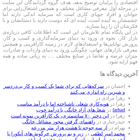
اقتصادی را برایتان توضیح بدهد، هدف گروه گردانندگان این سایت
در مرحله اول معرفی مشاغل مختلف و همچنین اشتغال‌زایی برای
جوانان و افراد جویای کاری است که سرمایه اندکی دارند اما
چشمشان به آینده است، آینده ای که دوست دارند با دستانشان و با
فکرشان آن را زیبا بسازند.
در این پایگاه تمام تلاش‌مان این است که ‌اطلاعات کافی درباره‌ی
بازار کار، نحوه ی ورود به دنیای سرمایه‌گذاری و کسب و کار،
پرورش توانایی‌ها و استعدادهای لازم در زمینه کارآفرینی و همچنین
معرفی بازارهای جهانی، چگونگی ورود به دنیای واردات و صادرات،
میزان عرضه و تقاضا در صنایع مختلف …. به زبانی ساده و همه
فهم ارایه شود.
آخرین دیدگاه ها
احسان
در
سرکه‌هایی که برای شما یک کسب و کار بی‌دردسر
و شیرین راه اندازی می‌کنند
زهرا مرادی
در
زهرا
در
هویه‌کاری شغلی ناشناخته اما با درآمد مناسب
farhad
در
شغل‌های آزاد خانگی با درآمد خوب
زهرا
در
این دختر ۷۰ سانتیمتری، یک کارآفرین نمونه است
حیدرجباری
در
راهنمای گرفتن مجوز مشاغل خانگی
بهرام
در
از سه جوجه تا هشت هزار متر مزرعه
محمد امیر لطفی
در
زیر و بم پرورش خرگوش‌های آنکورا یا
آنغوره در ایران از زبان یک پرورش دهنده باسابقه