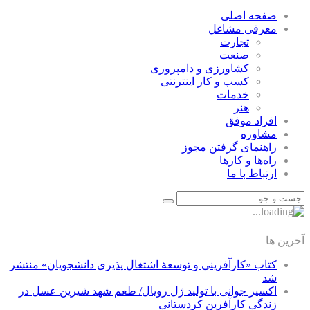
صفحه اصلی
معرفی مشاغل
تجارت
صنعت
كشاورزی و دامپروری
كسب و كار اينترنتی
خدمات
هنر
افراد موفق
مشاوره
راهنمای گرفتن مجوز
راه‌ها و كارها
ارتباط با ما
آخرین ها
کتاب «کارآفرینی و توسعۀ اشتغال پذیری دانشجویان» منتشر
شد
اکسیر جوانی با تولید ژل رویال/ طعم شهد شیرین عسل‌ در
زندگی کارآفرین کردستانی