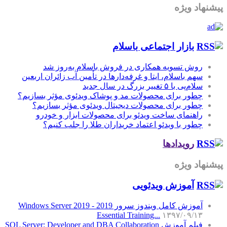
پیشنهاد ویژه
بازار اجتماعی باسلام
روش تسویه همکاری در فروش باسلام به‌روز شد
سهم باسلام، ایتا و غرفه‌دارها در تأمین آب زائران اربعین
سلام‌پی با ۵ تغییر بزرگ در سال جدید
چطور برای محصولات مد و پوشاک ویدئوی مؤثر بسازیم؟
چطور برای محصولات دیجیتال ویدئوی مؤثر بسازیم؟
راهنمای ساخت ویدئو برای محصولات ابزار و خودرو
چطور با ویدئو اعتماد خریداران طلا را جلب کنیم؟
رویدادها
پیشنهاد ویژه
آموزش‌ ویدئویی
آموزش کامل ویندوز سرور 2019 - Windows Server 2019
Essential Training...
۱۳۹۷/۰۹/۱۳
فیلم آموزش SQL Server: Developer and DBA Collaboration