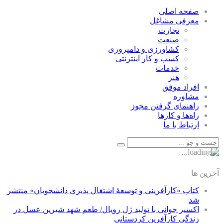
صفحه اصلی
معرفی مشاغل
تجارت
صنعت
كشاورزی و دامپروری
كسب و كار اينترنتی
خدمات
هنر
افراد موفق
مشاوره
راهنمای گرفتن مجوز
راه‌ها و كارها
ارتباط با ما
آخرین ها
کتاب «کارآفرینی و توسعۀ اشتغال پذیری دانشجویان» منتشر
شد
اکسیر جوانی با تولید ژل رویال/ طعم شهد شیرین عسل‌ در
زندگی کارآفرین کردستانی