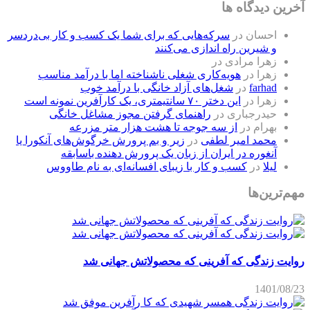
آخرین دیدگاه ها
احسان
در
سرکه‌هایی که برای شما یک کسب و کار بی‌دردسر
و شیرین راه اندازی می‌کنند
زهرا مرادی
در
زهرا
در
هویه‌کاری شغلی ناشناخته اما با درآمد مناسب
farhad
در
شغل‌های آزاد خانگی با درآمد خوب
زهرا
در
این دختر ۷۰ سانتیمتری، یک کارآفرین نمونه است
حیدرجباری
در
راهنمای گرفتن مجوز مشاغل خانگی
بهرام
در
از سه جوجه تا هشت هزار متر مزرعه
محمد امیر لطفی
در
زیر و بم پرورش خرگوش‌های آنکورا یا
آنغوره در ایران از زبان یک پرورش دهنده باسابقه
لیلا
در
کسب و کار با زیبای افسانه‌ای به نام طاووس
مهم‌ترین‌ها
روایت زندگی که آفرینی که محصولاتش جهانی شد
1401/08/23