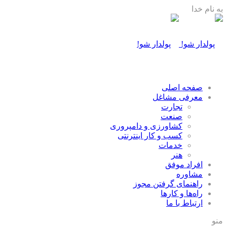
به نام خدا
صفحه اصلی
معرفی مشاغل
تجارت
صنعت
كشاورزی و دامپروری
كسب و كار اينترنتی
خدمات
هنر
افراد موفق
مشاوره
راهنمای گرفتن مجوز
راه‌ها و كارها
ارتباط با ما
منو