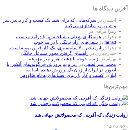
آخرین دیدگاه ها
احسان
در
سرکه‌هایی که برای شما یک کسب و کار بی‌دردسر
و شیرین راه اندازی می‌کنند
زهرا مرادی
در
زهرا
در
هویه‌کاری شغلی ناشناخته اما با درآمد مناسب
farhad
در
شغل‌های آزاد خانگی با درآمد خوب
زهرا
در
این دختر ۷۰ سانتیمتری، یک کارآفرین نمونه است
حیدرجباری
در
راهنمای گرفتن مجوز مشاغل خانگی
بهرام
در
از سه جوجه تا هشت هزار متر مزرعه
محمد امیر لطفی
در
زیر و بم پرورش خرگوش‌های آنکورا یا
آنغوره در ایران از زبان یک پرورش دهنده باسابقه
لیلا
در
کسب و کار با زیبای افسانه‌ای به نام طاووس
مهم‌ترین‌ها
روایت زندگی که آفرینی که محصولاتش جهانی شد
1401/08/23