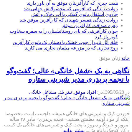
هفت چیزی که کارآفرینان موفق به آن باور دارند
روایت زندگی که آفرینی که محصولاتش جهانی شد
جادوی اشتغال بانوی گیلانی با آب ،خاک و آتش
روایت زندگی همسر شهیدی که کا رآفرین موفق شد
زهره صداقت کارآفرین موفق
جوان کارآفرینی که پای روستانشینان را به سفره سخاوت
کویر باز کرد
خلق آثار ناب از چوب خشک با دستان یک بانوی کارآفرین
زوج نجاری که در مزرعه مبلمان نجاری می کارند
خانه
زنان موفق
نگاهی به یک «شغل خانگی» عالی؛ گفت‌وگو
با نجمه پریدری مدیر شیرینی ستاره
در
1395/05/20
در:
افراد موفق
,
تيتر يك
,
مشاغل خانگی
خوردن کیک و شیرینی های خانگی همیشه دلچسب است مخصوصا
اینکه از مواد اولیه مطمئن هستید.« نجمه پریدری» مادر ۲۸ ساله
امروز و خبرنگار دیروز با پخت کیک و شیرینی های خانگی یک کسب
و کار کوچک با نام ش...
بیشتر بدانید