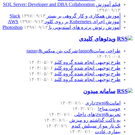
فیلم آموزش SQL Server: Developer and DBA Collaboration
۱۳۹۷/۰۹/۱۳
آموزش همکاری و کار گروهی بر بستر Slack
۱۳۹۷/۰۹/۱۳
آموزش اجرای Kubernetes بر روی کلود AWS
۱۳۹۷/۰۹/۱۳
آموزش رتوش پرتره های استدیویی با Photoshop
۱۳۹۷/۰۹/۱۳
ویدئوهای کلیدی
طراحی سایت&laquo;شرکت بتن میکس&raquo;
۱۴۰۴/۱۰/۰۸
طرح توجیهی انجام شده گروه کلید
۱۴۰۴/۰۵/۰۷
طرح توجیهی انجام شده گروه کلید
۱۴۰۴/۰۵/۰۶
طرح توجیهی انجام شده گروه کلید
۱۴۰۴/۰۵/۰۴
طرح توجیهی انجام شده گروه کلید
۱۴۰۴/۰۵/۰۱
سامانه میدون
امانت&zwnj;داری
۱۴۰۳/۰۷/۱۰
خونت مباح!
۱۴۰۳/۰۷/۱۰
تحریم&zwnj;های داخلی
۱۴۰۳/۰۷/۱۰
یه پاکت گذاشتم رو میزش
۱۴۰۳/۰۷/۱۰
یک تار مو از سبیلش کندم
۱۴۰۳/۰۷/۱۰
بیماری عادت
۱۴۰۳/۰۷/۱۰