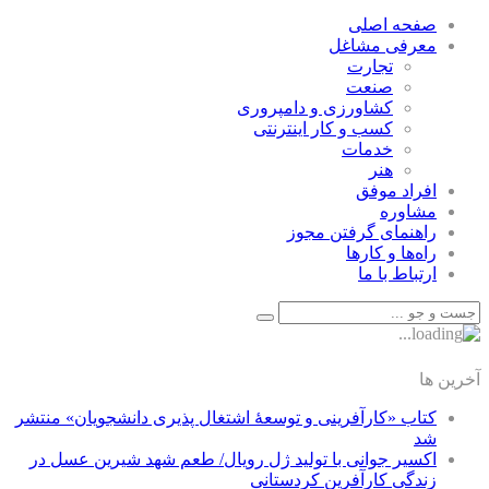
صفحه اصلی
معرفی مشاغل
تجارت
صنعت
كشاورزی و دامپروری
كسب و كار اينترنتی
خدمات
هنر
افراد موفق
مشاوره
راهنمای گرفتن مجوز
راه‌ها و كارها
ارتباط با ما
آخرین ها
کتاب «کارآفرینی و توسعۀ اشتغال پذیری دانشجویان» منتشر
شد
اکسیر جوانی با تولید ژل رویال/ طعم شهد شیرین عسل‌ در
زندگی کارآفرین کردستانی