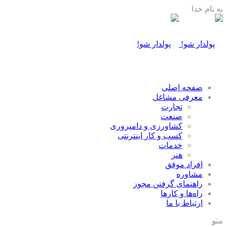
به نام خدا
صفحه اصلی
معرفی مشاغل
تجارت
صنعت
كشاورزی و دامپروری
كسب و كار اينترنتی
خدمات
هنر
افراد موفق
مشاوره
راهنمای گرفتن مجوز
راه‌ها و كارها
ارتباط با ما
منو